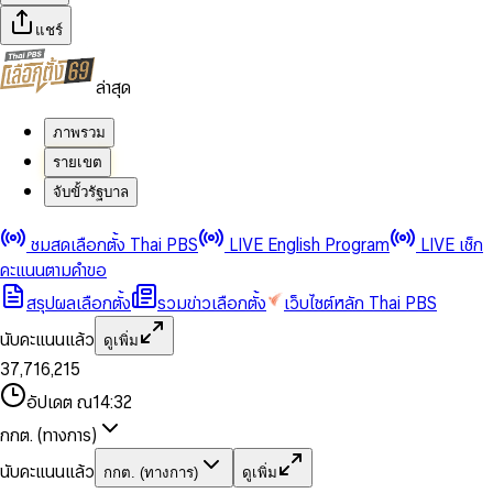
แชร์
ล่าสุด
ภาพรวม
รายเขต
จับขั้วรัฐบาล
0
0
ชมสดเลือกตั้ง Thai PBS
LIVE English Program
LIVE เช็ก
1
1
0
2
2
1
0
คะแนนตามคำขอ
3
3
2
1
สรุปผลเลือกตั้ง
รวมข่าวเลือกตั้ง
เว็บไซต์หลัก Thai PBS
0
4
4
3
2
1
5
5
4
0
3
นับคะแนนแล้ว
ดูเพิ่ม
2
6
6
0
5
1
0
4
0
0
3
7
,
7
1
6
,
2
1
5
1
1
0
4
8
8
2
7
3
2
6
2
2
1
0
อัปเดต ณ
14:32
5
9
9
3
8
4
3
7
3
3
2
1
6
4
9
5
4
8
กกต. (ทางการ)
0
4
4
3
2
7
5
6
5
9
1
5
5
4
0
3
8
6
7
6
นับคะแนนแล้ว
กกต. (ทางการ)
ดูเพิ่ม
2
6
6
0
5
1
0
4
9
7
8
7