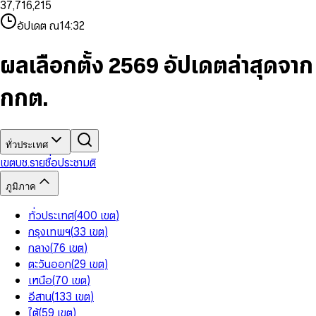
3
7
,
7
1
6
,
2
1
5
8
9
8
4
8
8
2
7
3
2
6
9
9
อัปเดต ณ
14:32
5
9
9
3
8
4
3
7
6
4
9
5
4
8
7
5
6
5
9
ผลเลือกตั้ง 2569 อัปเดตล่าสุดจาก
8
6
7
6
9
7
8
7
กกต.
8
9
8
9
9
ทั่วประเทศ
เขต
บช.รายชื่อ
ประชามติ
ภูมิภาค
ทั่วประเทศ
(
400
เขต
)
กรุงเทพฯ
(
33
เขต
)
กลาง
(
76
เขต
)
ตะวันออก
(
29
เขต
)
เหนือ
(
70
เขต
)
อีสาน
(
133
เขต
)
ใต้
(
59
เขต
)