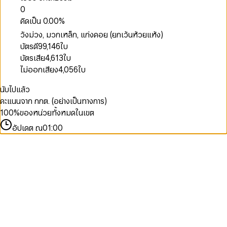
0
คิดเป็น
0.00
%
วังม่วง, มวกเหล็ก, แก่งคอย (ยกเว้นห้วยแห้ง)
บัตรดี
99,146
ใบ
บัตรเสีย
4,613
ใบ
ไม่ออกเสียง
4,056
ใบ
นับไปแล้ว
คะแนนจาก กกต. (อย่างเป็นทางการ)
100
%
ของหน่วยทั้งหมดในเขต
อัปเดต ณ
01:00