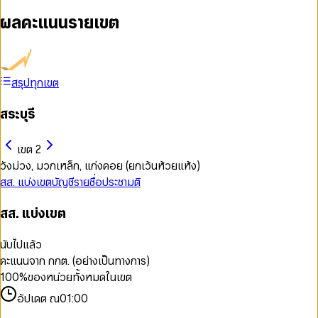
ผลคะแนนรายเขต
สรุปทุกเขต
สระบุรี
เขต 2
วังม่วง, มวกเหล็ก, แก่งคอย (ยกเว้นห้วยแห้ง)
สส. แบ่งเขต
บัญชีรายชื่อ
ประชามติ
สส. แบ่งเขต
นับไปแล้ว
คะแนนจาก กกต. (อย่างเป็นทางการ)
100
%
ของหน่วยทั้งหมดในเขต
อัปเดต ณ
01:00