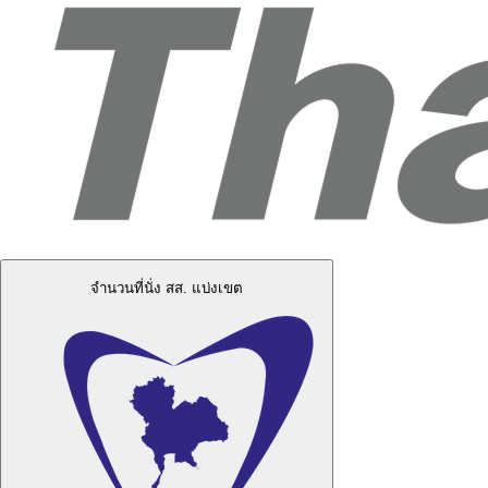
จำนวนที่นั่ง สส. แบ่งเขต