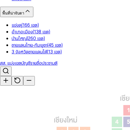
พื้นที่น่าจับตา
แข่งดุ
(
166
เขต
)
อำเภอเมือง
(
138
เขต
)
บ้านใหญ่
(
260
เขต
)
ชายแดนไทย-กัมพูชา
(
45
เขต
)
3 จังหวัดชายแดนใต้
(
13
เขต
)
สส. แบ่งเขต
บัญชีรายชื่อ
ประชามติ