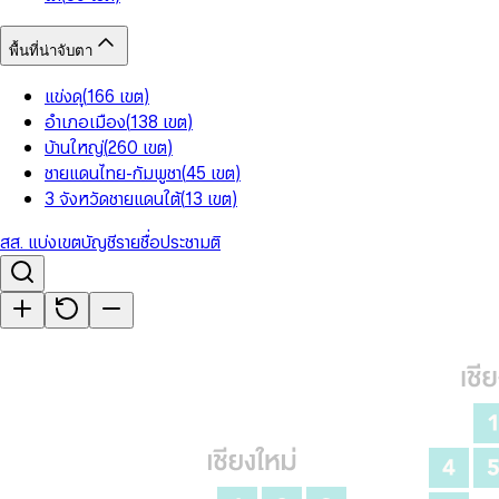
พื้นที่น่าจับตา
แข่งดุ
(
166
เขต
)
อำเภอเมือง
(
138
เขต
)
บ้านใหญ่
(
260
เขต
)
ชายแดนไทย-กัมพูชา
(
45
เขต
)
3 จังหวัดชายแดนใต้
(
13
เขต
)
สส. แบ่งเขต
บัญชีรายชื่อ
ประชามติ