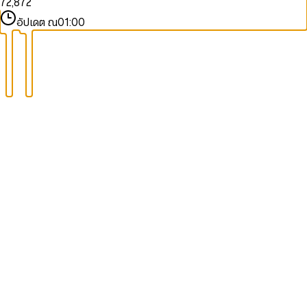
7
2
,
8
7
2
8
3
9
8
3
อัปเดต ณ
01:00
9
4
9
4
5
5
6
6
7
7
8
8
9
9