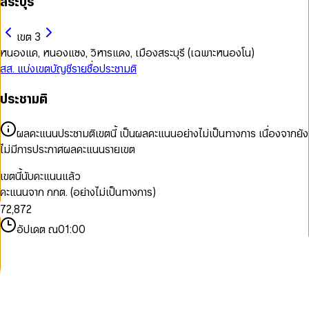
สระบุรี
เขต 3
หนองแค, หนองแซง, วิหารแดง, เมืองสระบุรี (เฉพาะหนองโน)
สส. แบ่งเขต
บัญชีรายชื่อ
ประชามติ
ประชามติ
0
0
1
0
1
2
1
ผลคะแนนประชามติเขตนี้ เป็นผลคะแนนอย่างไม่เป็นทางการ เนื่องจากยัง
2
3
2
ไม่มีการประกาศผลคะแนนรายเขต
3
4
3
4
5
4
เขตนี้นับคะแนนแล้ว
5
0
6
5
0
คะแนนจาก กกต. (อย่างไม่เป็นทางการ)
6
1
7
6
1
7
2
,
8
7
2
8
3
9
8
3
อัปเดต ณ
01:00
9
4
9
4
5
5
6
6
7
7
8
8
9
9