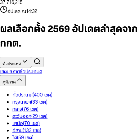
3
7
,
7
1
6
,
2
1
5
8
9
8
4
8
8
2
7
3
2
6
9
9
อัปเดต ณ
14:32
5
9
9
3
8
4
3
7
6
4
9
5
4
8
7
5
6
5
9
ผลเลือกตั้ง 2569 อัปเดตล่าสุดจาก
8
6
7
6
9
7
8
7
กกต.
8
9
8
9
9
ทั่วประเทศ
เขต
บช.รายชื่อ
ประชามติ
ภูมิภาค
ทั่วประเทศ
(
400
เขต
)
กรุงเทพฯ
(
33
เขต
)
กลาง
(
76
เขต
)
ตะวันออก
(
29
เขต
)
เหนือ
(
70
เขต
)
อีสาน
(
133
เขต
)
ใต้
(
59
เขต
)