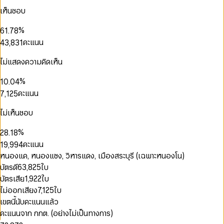
3
4
5
0
4
เห็นชอบ
4
5
6
1
0
5
0
5
0
6
7
2
1
6
1
0
%
6
1
.
7
8
3
2
7
2
0
1
7
2
8
9
คะแนน
4
3
,
8
3
1
0
2
0
8
3
9
5
4
9
4
2
1
3
1
9
4
0
0
6
5
5
3
ไม่แสดงความคิดเห็น
0
0
0
2
4
2
5
1
1
7
6
6
4
1
1
1
0
3
5
0
3
6
2
2
8
7
7
5
2
2
2
%
1
0
.
0
4
6
0
1
4
7
3
3
9
8
8
6
3
3
3
2
1
1
5
คะแนน
7
,
1
2
5
8
4
4
9
9
7
4
4
4
3
2
2
6
8
2
3
6
9
5
5
8
5
5
5
0
4
3
3
7
9
3
4
7
ไม่เห็นชอบ
0
6
6
9
6
6
6
1
5
4
4
8
4
5
8
1
7
0
7
7
7
7
2
6
5
5
9
5
6
9
%
2
8
.
1
8
0
8
8
8
3
7
6
6
6
7
3
9
2
9
คะแนน
1
9
,
9
9
4
8
7
7
7
8
4
3
0
2
5
9
8
8
หนองแค, หนองแซง, วิหารแดง, เมืองสระบุรี (เฉพาะหนองโน)
8
9
5
4
0
1
0
3
6
9
9
9
บัตรดี
63,825
ใบ
6
5
1
2
1
4
7
7
6
บัตรเสีย
1,922
ใบ
2
3
2
5
8
8
7
3
4
3
ไม่ออกเสียง
7,125
ใบ
6
9
9
8
4
5
4
7
เขตนี้นับคะแนนแล้ว
9
5
0
6
5
0
8
คะแนนจาก กกต. (อย่างไม่เป็นทางการ)
6
1
7
6
1
9