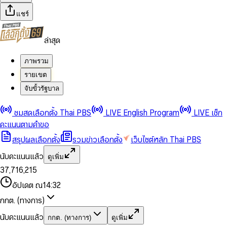
แชร์
ล่าสุด
ภาพรวม
รายเขต
จับขั้วรัฐบาล
0
0
ชมสดเลือกตั้ง Thai PBS
LIVE English Program
LIVE เช็ก
1
1
0
2
2
1
0
คะแนนตามคำขอ
3
3
2
1
สรุปผลเลือกตั้ง
รวมข่าวเลือกตั้ง
เว็บไซต์หลัก Thai PBS
0
4
4
3
2
1
5
5
4
0
3
นับคะแนนแล้ว
ดูเพิ่ม
2
6
6
0
5
1
0
4
0
0
3
7
,
7
1
6
,
2
1
5
1
1
0
4
8
8
2
7
3
2
6
2
2
1
0
อัปเดต ณ
14:32
5
9
9
3
8
4
3
7
3
3
2
1
6
4
9
5
4
8
กกต. (ทางการ)
0
4
4
3
2
7
5
6
5
9
1
5
5
4
0
3
8
6
7
6
นับคะแนนแล้ว
กกต. (ทางการ)
ดูเพิ่ม
2
6
6
0
5
1
0
4
9
7
8
7