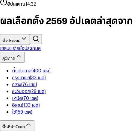
4
8
8
2
7
3
2
6
9
9
อัปเดต ณ
14:32
5
9
9
3
8
4
3
7
6
4
9
5
4
8
7
5
6
5
9
ผลเลือกตั้ง 2569 อัปเดตล่าสุดจา
8
6
7
6
9
7
8
7
8
9
8
9
9
ทั่วประเทศ
เขต
บช.รายชื่อ
ประชามติ
ภูมิภาค
ทั่วประเทศ
(
400
เขต
)
กรุงเทพฯ
(
33
เขต
)
กลาง
(
76
เขต
)
ตะวันออก
(
29
เขต
)
เหนือ
(
70
เขต
)
อีสาน
(
133
เขต
)
ใต้
(
59
เขต
)
พื้นที่น่าจับตา