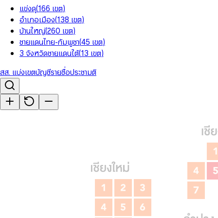
แข่งดุ
(
166
เขต
)
อำเภอเมือง
(
138
เขต
)
บ้านใหญ่
(
260
เขต
)
ชายแดนไทย-กัมพูชา
(
45
เขต
)
3 จังหวัดชายแดนใต้
(
13
เขต
)
สส. แบ่งเขต
บัญชีรายชื่อ
ประชามติ