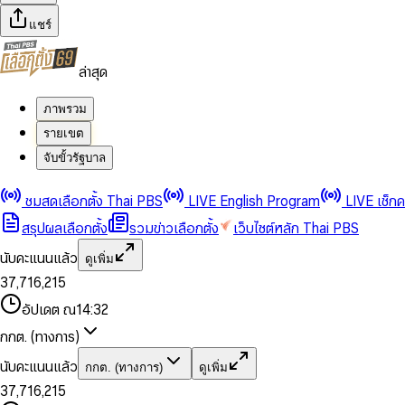
แชร์
ล่าสุด
ภาพรวม
รายเขต
จับขั้วรัฐบาล
0
0
1
1
0
2
2
1
0
ชมสดเลือกตั้ง Thai PBS
LIVE English Program
LIVE เช็ก
3
3
2
1
สรุปผลเลือกตั้ง
รวมข่าวเลือกตั้ง
เว็บไซต์หลัก Thai PBS
0
4
4
3
2
1
5
5
4
0
3
นับคะแนนแล้ว
ดูเพิ่ม
2
6
6
0
5
1
0
4
0
0
3
7
,
7
1
6
,
2
1
5
1
1
0
4
8
8
2
7
3
2
6
2
2
1
0
อัปเดต ณ
14:32
5
9
9
3
8
4
3
7
3
3
2
1
6
4
9
5
4
8
กกต. (ทางการ)
0
4
4
3
2
7
5
6
5
9
1
5
5
4
0
3
8
6
7
6
นับคะแนนแล้ว
กกต. (ทางการ)
ดูเพิ่ม
2
6
6
0
5
1
0
4
9
7
8
7
3
7
,
7
1
6
,
2
1
5
8
9
8