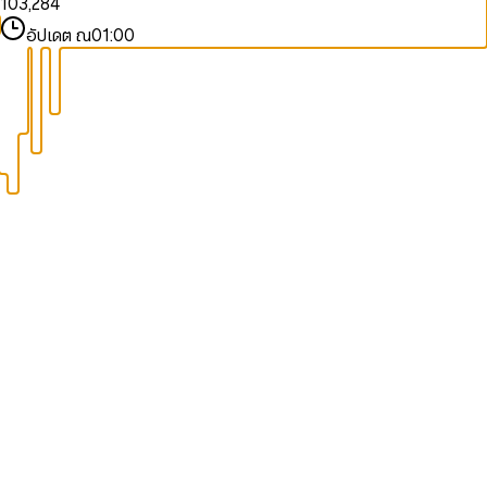
1
0
3
,
2
8
4
2
1
4
3
9
5
อัปเดต ณ
01:00
3
2
5
4
6
4
3
6
5
7
5
4
7
6
8
6
5
8
7
9
7
6
9
8
8
7
9
9
8
9