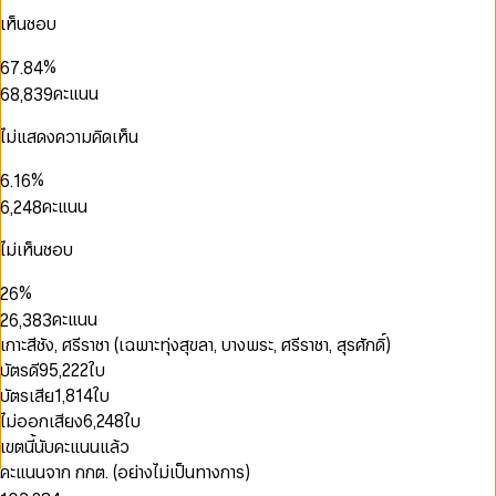
3
4
5
1
2
4
4
5
เห็นชอบ
4
5
6
2
3
5
5
0
6
0
5
6
7
3
4
6
6
1
7
0
0
1
%
6
7
.
8
4
5
7
7
2
8
1
1
0
2
7
8
9
5
คะแนน
6
8
,
8
3
9
2
2
1
3
8
9
6
7
9
9
4
3
3
2
0
4
9
7
8
5
ไม่แสดงความคิดเห็น
4
4
3
1
5
8
9
6
0
5
0
5
4
0
2
6
9
0
7
1
%
6
.
1
6
5
1
3
7
1
8
0
2
7
2
7
คะแนน
6
,
2
4
8
2
9
1
3
8
3
8
7
3
5
9
3
2
4
9
4
9
8
4
6
ไม่เห็นชอบ
0
4
3
0
5
0
5
9
5
7
1
5
0
4
1
6
1
6
6
8
%
2
6
1
5
2
7
2
7
7
9
3
7
คะแนน
2
6
,
3
8
3
8
8
4
8
0
3
7
4
9
4
9
เกาะสีชัง, ศรีราชา (เฉพาะทุ่งสุขลา, บางพระ, ศรีราชา, สุรศักดิ์)
9
5
9
1
4
8
5
5
บัตรดี
95,222
ใบ
6
2
5
9
6
6
7
บัตรเสีย
1,814
ใบ
3
6
7
7
8
4
0
ไม่ออกเสียง
6,248
ใบ
7
8
8
9
0
5
1
8
9
9
เขตนี้นับคะแนนแล้ว
1
0
6
2
9
คะแนนจาก กกต. (อย่างไม่เป็นทางการ)
0
2
1
7
3