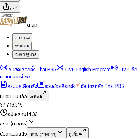
แชร์
ล่าสุด
ภาพรวม
รายเขต
จับขั้วรัฐบาล
0
0
ชมสดเลือกตั้ง Thai PBS
LIVE English Program
LIVE เช็ก
1
1
0
2
2
1
0
คะแนนตามคำขอ
3
3
2
1
สรุปผลเลือกตั้ง
รวมข่าวเลือกตั้ง
เว็บไซต์หลัก Thai PBS
0
4
4
3
2
1
5
5
4
0
3
นับคะแนนแล้ว
ดูเพิ่ม
2
6
6
0
5
1
0
4
0
0
3
7
,
7
1
6
,
2
1
5
1
1
0
4
8
8
2
7
3
2
6
2
2
1
0
อัปเดต ณ
14:32
5
9
9
3
8
4
3
7
3
3
2
1
6
4
9
5
4
8
กกต. (ทางการ)
0
4
4
3
2
7
5
6
5
9
1
5
5
4
0
3
8
6
7
6
นับคะแนนแล้ว
กกต. (ทางการ)
ดูเพิ่ม
2
6
6
0
5
1
0
4
9
7
8
7