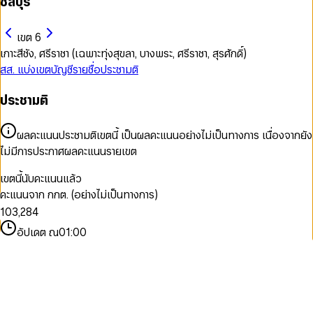
ชลบุรี
เขต 6
เกาะสีชัง, ศรีราชา (เฉพาะทุ่งสุขลา, บางพระ, ศรีราชา, สุรศักดิ์)
สส. แบ่งเขต
บัญชีรายชื่อ
ประชามติ
ประชามติ
0
1
2
ผลคะแนนประชามติเขตนี้ เป็นผลคะแนนอย่างไม่เป็นทางการ เนื่องจากยัง
3
ไม่มีการประกาศผลคะแนนรายเขต
4
0
0
5
1
เขตนี้นับคะแนนแล้ว
1
0
6
2
คะแนนจาก กกต. (อย่างไม่เป็นทางการ)
0
2
1
7
3
1
0
3
,
2
8
4
2
1
4
3
9
5
อัปเดต ณ
01:00
3
2
5
4
6
4
3
6
5
7
5
4
7
6
8
6
5
8
7
9
7
6
9
8
8
7
9