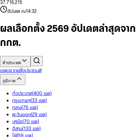
3
7
,
7
1
6
,
2
1
5
8
9
8
4
8
8
2
7
3
2
6
9
9
อัปเดต ณ
14:32
5
9
9
3
8
4
3
7
6
4
9
5
4
8
7
5
6
5
9
ผลเลือกตั้ง 2569 อัปเดตล่าสุดจาก
8
6
7
6
9
7
8
7
กกต.
8
9
8
9
9
ทั่วประเทศ
เขต
บช.รายชื่อ
ประชามติ
ภูมิภาค
ทั่วประเทศ
(
400
เขต
)
กรุงเทพฯ
(
33
เขต
)
กลาง
(
76
เขต
)
ตะวันออก
(
29
เขต
)
เหนือ
(
70
เขต
)
อีสาน
(
133
เขต
)
ใต้
(
59
เขต
)