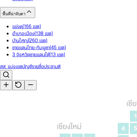
พื้นที่น่าจับตา
แข่งดุ
(
166
เขต
)
อำเภอเมือง
(
138
เขต
)
บ้านใหญ่
(
260
เขต
)
ชายแดนไทย-กัมพูชา
(
45
เขต
)
3 จังหวัดชายแดนใต้
(
13
เขต
)
สส. แบ่งเขต
บัญชีรายชื่อ
ประชามติ