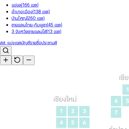
แข่งดุ
(
166
เขต
)
อำเภอเมือง
(
138
เขต
)
บ้านใหญ่
(
260
เขต
)
ชายแดนไทย-กัมพูชา
(
45
เขต
)
3 จังหวัดชายแดนใต้
(
13
เขต
)
สส. แบ่งเขต
บัญชีรายชื่อ
ประชามติ