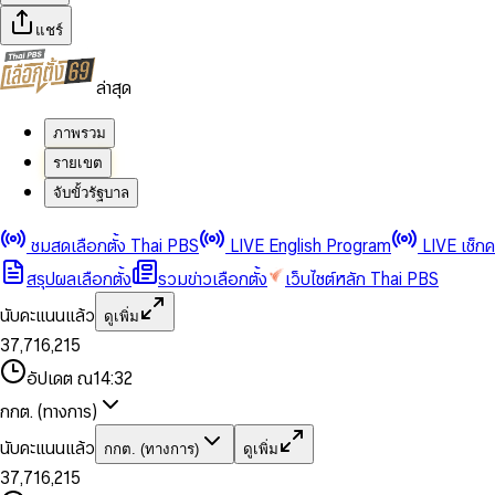
แชร์
ล่าสุด
ภาพรวม
รายเขต
จับขั้วรัฐบาล
0
0
1
1
0
2
2
1
0
ชมสดเลือกตั้ง Thai PBS
LIVE English Program
LIVE เช็ก
3
3
2
1
สรุปผลเลือกตั้ง
รวมข่าวเลือกตั้ง
เว็บไซต์หลัก Thai PBS
0
4
4
3
2
1
5
5
4
0
3
นับคะแนนแล้ว
ดูเพิ่ม
2
6
6
0
5
1
0
4
0
0
3
7
,
7
1
6
,
2
1
5
1
1
0
4
8
8
2
7
3
2
6
2
2
1
0
อัปเดต ณ
14:32
5
9
9
3
8
4
3
7
3
3
2
1
6
4
9
5
4
8
กกต. (ทางการ)
0
4
4
3
2
7
5
6
5
9
1
5
5
4
0
3
8
6
7
6
นับคะแนนแล้ว
กกต. (ทางการ)
ดูเพิ่ม
2
6
6
0
5
1
0
4
9
7
8
7
3
7
,
7
1
6
,
2
1
5
8
9
8