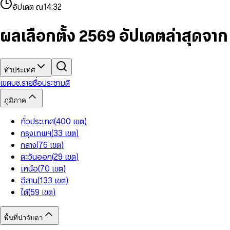
4
8
8
2
7
3
2
6
9
9
อัปเดต ณ
14:32
5
9
9
3
8
4
3
7
6
4
9
5
4
8
7
5
6
5
9
ผลเลือกตั้ง 2569 อัปเดตล่าสุดจา
8
6
7
6
9
7
8
7
8
9
8
9
9
ทั่วประเทศ
เขต
บช.รายชื่อ
ประชามติ
ภูมิภาค
ทั่วประเทศ
(
400
เขต
)
กรุงเทพฯ
(
33
เขต
)
กลาง
(
76
เขต
)
ตะวันออก
(
29
เขต
)
เหนือ
(
70
เขต
)
อีสาน
(
133
เขต
)
ใต้
(
59
เขต
)
พื้นที่น่าจับตา