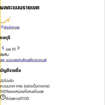
ผลคะแนนรายเขต
สรุปทุกเขต
ชลบุรี
เขต 10
สัตหีบ
สส. แบ่งเขต
บัญชีรายชื่อ
ประชามติ
บัญชีรายชื่อ
นับไปแล้ว
คะแนนจาก กกต. (อย่างเป็นทางการ)
100
%
ของหน่วยทั้งหมดในเขต
อัปเดต ณ
01:00