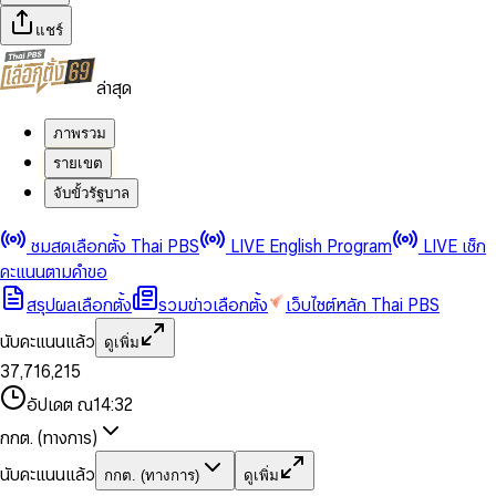
แชร์
ล่าสุด
ภาพรวม
รายเขต
จับขั้วรัฐบาล
0
0
ชมสดเลือกตั้ง Thai PBS
LIVE English Program
LIVE เช็ก
1
1
0
2
2
1
0
คะแนนตามคำขอ
3
3
2
1
สรุปผลเลือกตั้ง
รวมข่าวเลือกตั้ง
เว็บไซต์หลัก Thai PBS
0
4
4
3
2
1
5
5
4
0
3
นับคะแนนแล้ว
ดูเพิ่ม
2
6
6
0
5
1
0
4
0
0
3
7
,
7
1
6
,
2
1
5
1
1
0
4
8
8
2
7
3
2
6
2
2
1
0
อัปเดต ณ
14:32
5
9
9
3
8
4
3
7
3
3
2
1
6
4
9
5
4
8
กกต. (ทางการ)
0
4
4
3
2
7
5
6
5
9
1
5
5
4
0
3
8
6
7
6
นับคะแนนแล้ว
กกต. (ทางการ)
ดูเพิ่ม
2
6
6
0
5
1
0
4
9
7
8
7