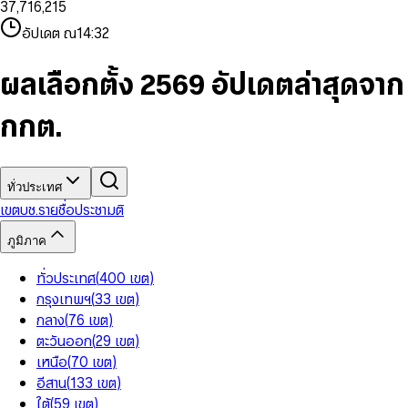
3
7
,
7
1
6
,
2
1
5
8
9
8
4
8
8
2
7
3
2
6
9
9
อัปเดต ณ
14:32
5
9
9
3
8
4
3
7
6
4
9
5
4
8
7
5
6
5
9
ผลเลือกตั้ง 2569 อัปเดตล่าสุดจาก
8
6
7
6
9
7
8
7
กกต.
8
9
8
9
9
ทั่วประเทศ
เขต
บช.รายชื่อ
ประชามติ
ภูมิภาค
ทั่วประเทศ
(
400
เขต
)
กรุงเทพฯ
(
33
เขต
)
กลาง
(
76
เขต
)
ตะวันออก
(
29
เขต
)
เหนือ
(
70
เขต
)
อีสาน
(
133
เขต
)
ใต้
(
59
เขต
)