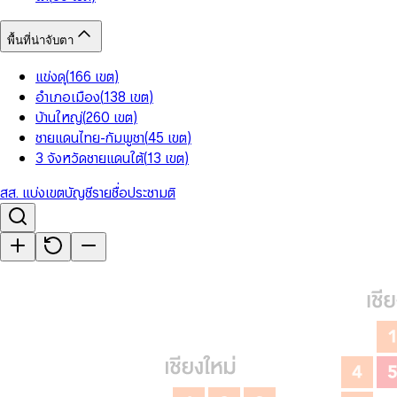
พื้นที่น่าจับตา
แข่งดุ
(
166
เขต
)
อำเภอเมือง
(
138
เขต
)
บ้านใหญ่
(
260
เขต
)
ชายแดนไทย-กัมพูชา
(
45
เขต
)
3 จังหวัดชายแดนใต้
(
13
เขต
)
สส. แบ่งเขต
บัญชีรายชื่อ
ประชามติ