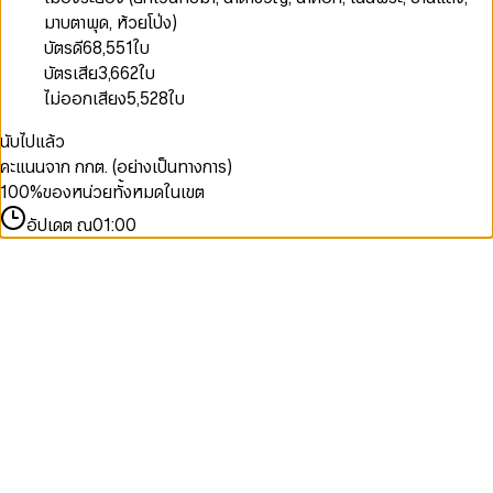
มาบตาพุด, ห้วยโป่ง)
บัตรดี
68,551
ใบ
บัตรเสีย
3,662
ใบ
ไม่ออกเสียง
5,528
ใบ
นับไปแล้ว
คะแนนจาก กกต. (อย่างเป็นทางการ)
100
%
ของหน่วยทั้งหมดในเขต
อัปเดต ณ
01:00