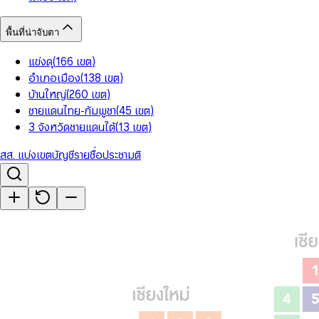
พื้นที่น่าจับตา
แข่งดุ
(
166
เขต
)
อำเภอเมือง
(
138
เขต
)
บ้านใหญ่
(
260
เขต
)
ชายแดนไทย-กัมพูชา
(
45
เขต
)
3 จังหวัดชายแดนใต้
(
13
เขต
)
สส. แบ่งเขต
บัญชีรายชื่อ
ประชามติ