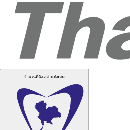
จำนวนที่นั่ง สส. แบ่งเขต