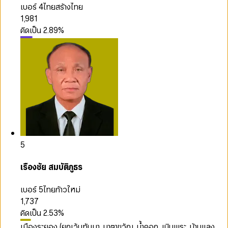
เบอร์ 4
ไทยสร้างไทย
1,981
คิดเป็น
2.89
%
5
เรืองชัย สมบัติภูธร
เบอร์ 5
ไทยก้าวใหม่
1,737
คิดเป็น
2.53
%
เมืองระยอง (ยกเว้นทับมา, นาตาขวัญ, น้ำคอก, เนินพระ, บ้านแลง,