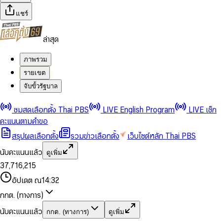
แชร์
ล่าสุด
ภาพรวม
รายเขต
จับขั้วรัฐบาล
0
0
ชมสดเลือกตั้ง Thai PBS
LIVE English Program
LIVE เช็ก
1
1
0
2
2
1
0
คะแนนตามคำขอ
3
3
2
1
สรุปผลเลือกตั้ง
รวมข่าวเลือกตั้ง
เว็บไซต์หลัก Thai PBS
0
4
4
3
2
1
5
5
4
0
3
นับคะแนนแล้ว
ดูเพิ่ม
2
6
6
0
5
1
0
4
0
0
3
7
,
7
1
6
,
2
1
5
1
1
0
4
8
8
2
7
3
2
6
2
2
1
0
อัปเดต ณ
14:32
5
9
9
3
8
4
3
7
3
3
2
1
6
4
9
5
4
8
กกต. (ทางการ)
0
4
4
3
2
7
5
6
5
9
1
5
5
4
0
3
8
6
7
6
นับคะแนนแล้ว
กกต. (ทางการ)
ดูเพิ่ม
2
6
6
0
5
1
0
4
9
7
8
7