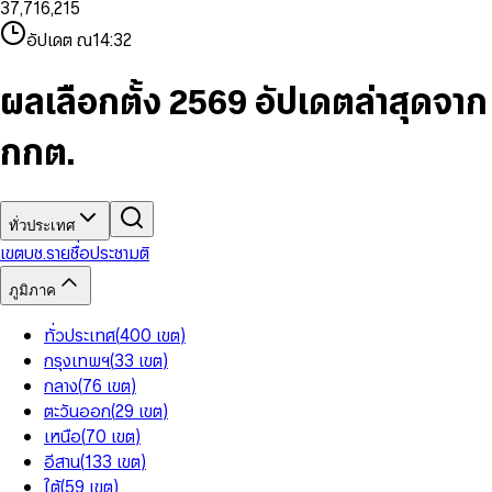
3
7
,
7
1
6
,
2
1
5
8
9
8
4
8
8
2
7
3
2
6
9
9
อัปเดต ณ
14:32
5
9
9
3
8
4
3
7
6
4
9
5
4
8
7
5
6
5
9
ผลเลือกตั้ง 2569 อัปเดตล่าสุดจาก
8
6
7
6
9
7
8
7
กกต.
8
9
8
9
9
ทั่วประเทศ
เขต
บช.รายชื่อ
ประชามติ
ภูมิภาค
ทั่วประเทศ
(
400
เขต
)
กรุงเทพฯ
(
33
เขต
)
กลาง
(
76
เขต
)
ตะวันออก
(
29
เขต
)
เหนือ
(
70
เขต
)
อีสาน
(
133
เขต
)
ใต้
(
59
เขต
)