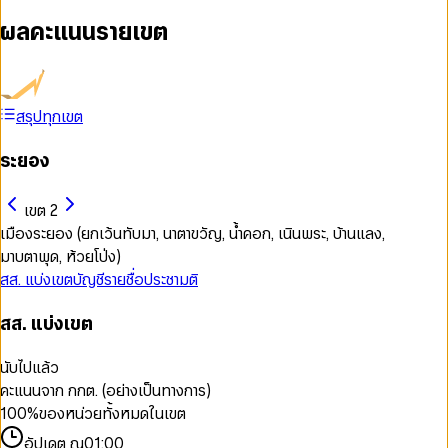
ผลคะแนนรายเขต
สรุปทุกเขต
ระยอง
เขต 2
เมืองระยอง (ยกเว้นทับมา, นาตาขวัญ, น้ำคอก, เนินพระ, บ้านแลง,
มาบตาพุด, ห้วยโป่ง)
สส. แบ่งเขต
บัญชีรายชื่อ
ประชามติ
สส. แบ่งเขต
นับไปแล้ว
คะแนนจาก กกต. (อย่างเป็นทางการ)
100
%
ของหน่วยทั้งหมดในเขต
อัปเดต ณ
01:00