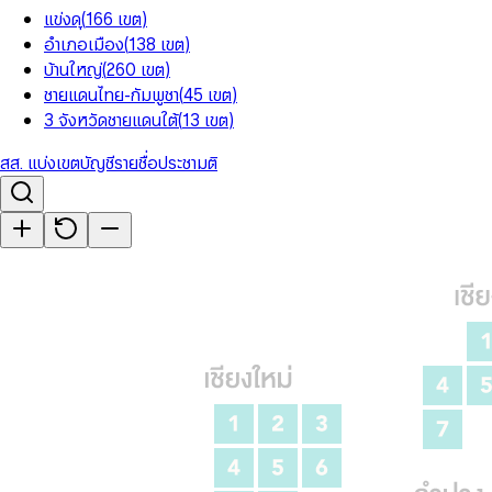
แข่งดุ
(
166
เขต
)
อำเภอเมือง
(
138
เขต
)
บ้านใหญ่
(
260
เขต
)
ชายแดนไทย-กัมพูชา
(
45
เขต
)
3 จังหวัดชายแดนใต้
(
13
เขต
)
สส. แบ่งเขต
บัญชีรายชื่อ
ประชามติ