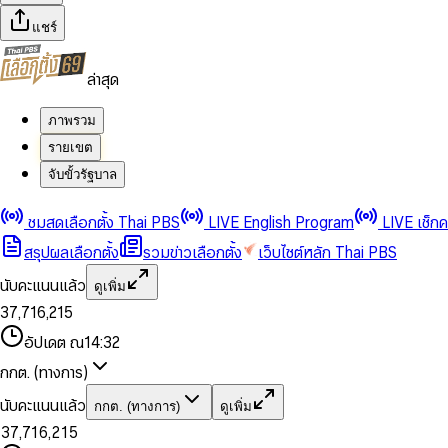
แชร์
ล่าสุด
ภาพรวม
รายเขต
จับขั้วรัฐบาล
0
0
1
1
0
2
2
1
0
ชมสดเลือกตั้ง Thai PBS
LIVE English Program
LIVE เช็ก
3
3
2
1
สรุปผลเลือกตั้ง
รวมข่าวเลือกตั้ง
เว็บไซต์หลัก Thai PBS
0
4
4
3
2
1
5
5
4
0
3
นับคะแนนแล้ว
ดูเพิ่ม
2
6
6
0
5
1
0
4
0
0
3
7
,
7
1
6
,
2
1
5
1
1
0
4
8
8
2
7
3
2
6
2
2
1
0
อัปเดต ณ
14:32
5
9
9
3
8
4
3
7
3
3
2
1
6
4
9
5
4
8
กกต. (ทางการ)
0
4
4
3
2
7
5
6
5
9
1
5
5
4
0
3
8
6
7
6
นับคะแนนแล้ว
กกต. (ทางการ)
ดูเพิ่ม
2
6
6
0
5
1
0
4
9
7
8
7
3
7
,
7
1
6
,
2
1
5
8
9
8