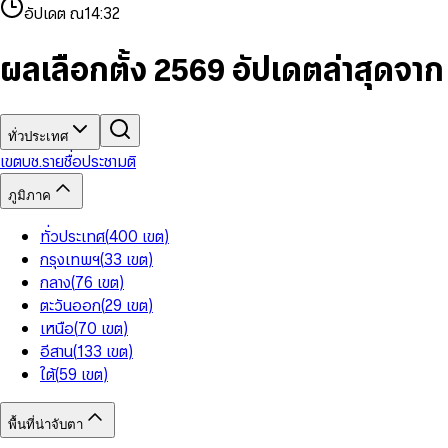
4
8
8
2
7
3
2
6
9
9
อัปเดต ณ
14:32
5
9
9
3
8
4
3
7
6
4
9
5
4
8
7
5
6
5
9
ผลเลือกตั้ง 2569 อัปเดตล่าสุดจา
8
6
7
6
9
7
8
7
8
9
8
9
9
ทั่วประเทศ
เขต
บช.รายชื่อ
ประชามติ
ภูมิภาค
ทั่วประเทศ
(
400
เขต
)
กรุงเทพฯ
(
33
เขต
)
กลาง
(
76
เขต
)
ตะวันออก
(
29
เขต
)
เหนือ
(
70
เขต
)
อีสาน
(
133
เขต
)
ใต้
(
59
เขต
)
พื้นที่น่าจับตา