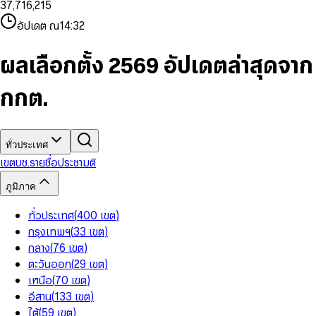
3
7
,
7
1
6
,
2
1
5
8
9
8
4
8
8
2
7
3
2
6
9
9
อัปเดต ณ
14:32
5
9
9
3
8
4
3
7
6
4
9
5
4
8
7
5
6
5
9
ผลเลือกตั้ง 2569 อัปเดตล่าสุดจาก
8
6
7
6
9
7
8
7
กกต.
8
9
8
9
9
ทั่วประเทศ
เขต
บช.รายชื่อ
ประชามติ
ภูมิภาค
ทั่วประเทศ
(
400
เขต
)
กรุงเทพฯ
(
33
เขต
)
กลาง
(
76
เขต
)
ตะวันออก
(
29
เขต
)
เหนือ
(
70
เขต
)
อีสาน
(
133
เขต
)
ใต้
(
59
เขต
)