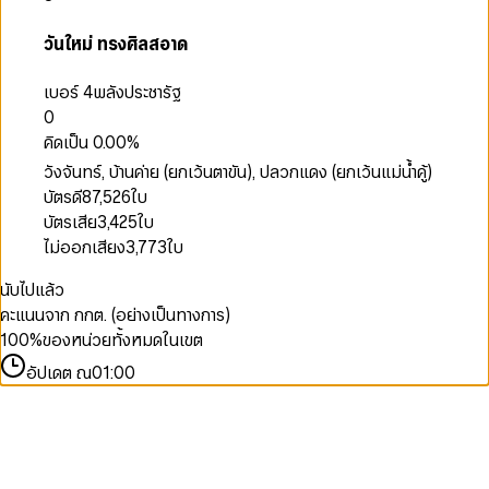
วันใหม่ ทรงศิลสอาด
เบอร์ 4
พลังประชารัฐ
0
คิดเป็น
0.00
%
วังจันทร์, บ้านค่าย (ยกเว้นตาขัน), ปลวกแดง (ยกเว้นแม่น้ำคู้)
บัตรดี
87,526
ใบ
บัตรเสีย
3,425
ใบ
ไม่ออกเสียง
3,773
ใบ
นับไปแล้ว
คะแนนจาก กกต. (อย่างเป็นทางการ)
100
%
ของหน่วยทั้งหมดในเขต
อัปเดต ณ
01:00