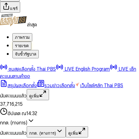
แชร์
ล่าสุด
ภาพรวม
รายเขต
จับขั้วรัฐบาล
0
0
ชมสดเลือกตั้ง Thai PBS
LIVE English Program
LIVE เช็ก
1
1
0
2
2
1
0
คะแนนตามคำขอ
3
3
2
1
สรุปผลเลือกตั้ง
รวมข่าวเลือกตั้ง
เว็บไซต์หลัก Thai PBS
0
4
4
3
2
1
5
5
4
0
3
นับคะแนนแล้ว
ดูเพิ่ม
2
6
6
0
5
1
0
4
0
0
3
7
,
7
1
6
,
2
1
5
1
1
0
4
8
8
2
7
3
2
6
2
2
1
0
อัปเดต ณ
14:32
5
9
9
3
8
4
3
7
3
3
2
1
6
4
9
5
4
8
กกต. (ทางการ)
0
4
4
3
2
7
5
6
5
9
1
5
5
4
0
3
8
6
7
6
นับคะแนนแล้ว
กกต. (ทางการ)
ดูเพิ่ม
2
6
6
0
5
1
0
4
9
7
8
7