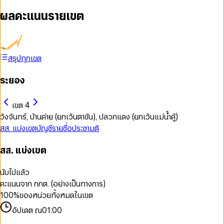
ผลคะแนนรายเขต
สรุปทุกเขต
ระยอง
เขต 4
วังจันทร์, บ้านค่าย (ยกเว้นตาขัน), ปลวกแดง (ยกเว้นแม่น้ำคู้)
สส. แบ่งเขต
บัญชีรายชื่อ
ประชามติ
สส. แบ่งเขต
นับไปแล้ว
คะแนนจาก กกต. (อย่างเป็นทางการ)
100
%
ของหน่วยทั้งหมดในเขต
อัปเดต ณ
01:00