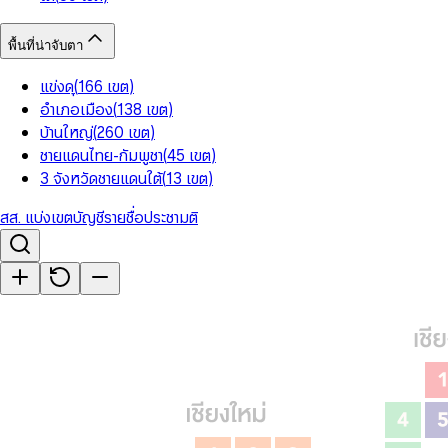
พื้นที่น่าจับตา
แข่งดุ
(
166
เขต
)
อำเภอเมือง
(
138
เขต
)
บ้านใหญ่
(
260
เขต
)
ชายแดนไทย-กัมพูชา
(
45
เขต
)
3 จังหวัดชายแดนใต้
(
13
เขต
)
สส. แบ่งเขต
บัญชีรายชื่อ
ประชามติ