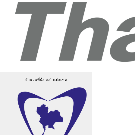
จำนวนที่นั่ง สส. แบ่งเขต