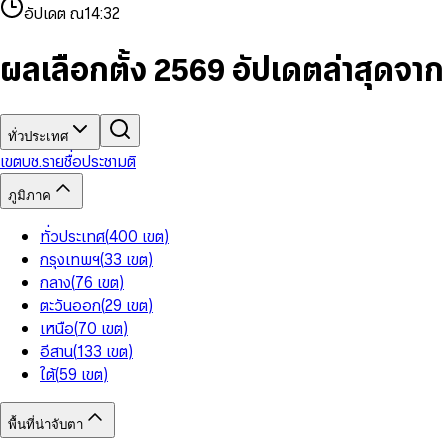
4
8
8
2
7
3
2
6
9
9
อัปเดต ณ
14:32
5
9
9
3
8
4
3
7
6
4
9
5
4
8
7
5
6
5
9
ผลเลือกตั้ง 2569 อัปเดตล่าสุดจา
8
6
7
6
9
7
8
7
8
9
8
9
9
ทั่วประเทศ
เขต
บช.รายชื่อ
ประชามติ
ภูมิภาค
ทั่วประเทศ
(
400
เขต
)
กรุงเทพฯ
(
33
เขต
)
กลาง
(
76
เขต
)
ตะวันออก
(
29
เขต
)
เหนือ
(
70
เขต
)
อีสาน
(
133
เขต
)
ใต้
(
59
เขต
)
พื้นที่น่าจับตา