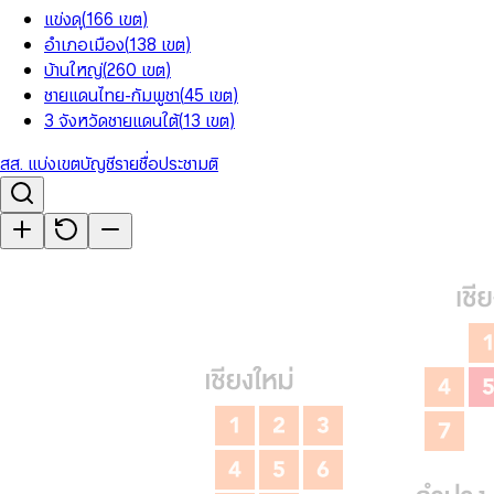
แข่งดุ
(
166
เขต
)
อำเภอเมือง
(
138
เขต
)
บ้านใหญ่
(
260
เขต
)
ชายแดนไทย-กัมพูชา
(
45
เขต
)
3 จังหวัดชายแดนใต้
(
13
เขต
)
สส. แบ่งเขต
บัญชีรายชื่อ
ประชามติ