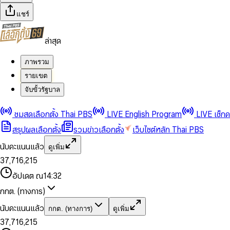
แชร์
ล่าสุด
ภาพรวม
รายเขต
จับขั้วรัฐบาล
0
0
1
1
0
2
2
1
0
ชมสดเลือกตั้ง Thai PBS
LIVE English Program
LIVE เช็ก
3
3
2
1
สรุปผลเลือกตั้ง
รวมข่าวเลือกตั้ง
เว็บไซต์หลัก Thai PBS
0
4
4
3
2
1
5
5
4
0
3
นับคะแนนแล้ว
ดูเพิ่ม
2
6
6
0
5
1
0
4
0
0
3
7
,
7
1
6
,
2
1
5
1
1
0
4
8
8
2
7
3
2
6
2
2
1
0
อัปเดต ณ
14:32
5
9
9
3
8
4
3
7
3
3
2
1
6
4
9
5
4
8
กกต. (ทางการ)
0
4
4
3
2
7
5
6
5
9
1
5
5
4
0
3
8
6
7
6
นับคะแนนแล้ว
กกต. (ทางการ)
ดูเพิ่ม
2
6
6
0
5
1
0
4
9
7
8
7
3
7
,
7
1
6
,
2
1
5
8
9
8