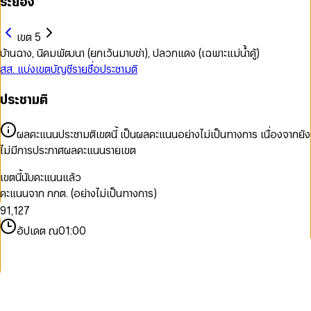
ระยอง
เขต 5
บ้านฉาง, นิคมพัฒนา (ยกเว้นมาบข่า), ปลวกแดง (เฉพาะแม่น้ำคู้)
สส. แบ่งเขต
บัญชีรายชื่อ
ประชามติ
0
ประชามติ
1
2
0
3
1
ผลคะแนนประชามติเขตนี้ เป็นผลคะแนนอย่างไม่เป็นทางการ เนื่องจากยัง
4
2
ไม่มีการประกาศผลคะแนนรายเขต
5
3
6
4
เขตนี้นับคะแนนแล้ว
7
0
5
คะแนนจาก กกต. (อย่างไม่เป็นทางการ)
8
0
0
1
6
9
1
,
1
2
7
2
2
3
8
อัปเดต ณ
01:00
3
3
4
9
4
4
5
5
5
6
6
6
7
7
7
8
8
8
9