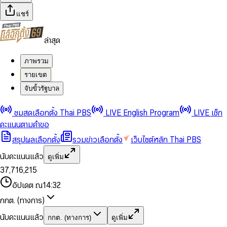
แชร์
ล่าสุด
ภาพรวม
รายเขต
จับขั้วรัฐบาล
0
0
ชมสดเลือกตั้ง Thai PBS
LIVE English Program
LIVE เช็ก
1
1
0
2
2
1
0
คะแนนตามคำขอ
3
3
2
1
สรุปผลเลือกตั้ง
รวมข่าวเลือกตั้ง
เว็บไซต์หลัก Thai PBS
0
4
4
3
2
1
5
5
4
0
3
นับคะแนนแล้ว
ดูเพิ่ม
2
6
6
0
5
1
0
4
0
0
3
7
,
7
1
6
,
2
1
5
1
1
0
4
8
8
2
7
3
2
6
2
2
1
0
อัปเดต ณ
14:32
5
9
9
3
8
4
3
7
3
3
2
1
6
4
9
5
4
8
กกต. (ทางการ)
0
4
4
3
2
7
5
6
5
9
1
5
5
4
0
3
8
6
7
6
นับคะแนนแล้ว
กกต. (ทางการ)
ดูเพิ่ม
2
6
6
0
5
1
0
4
9
7
8
7