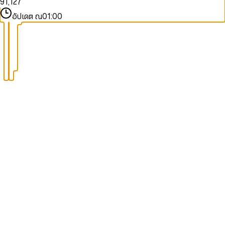
9
1
,
1
2
7
9
9
2
2
3
8
อัปเดต ณ
01:00
3
3
4
9
4
4
5
5
5
6
6
6
7
7
7
8
8
8
9
9
9