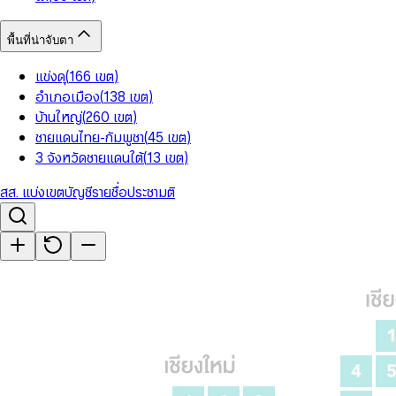
พื้นที่น่าจับตา
แข่งดุ
(
166
เขต
)
อำเภอเมือง
(
138
เขต
)
บ้านใหญ่
(
260
เขต
)
ชายแดนไทย-กัมพูชา
(
45
เขต
)
3 จังหวัดชายแดนใต้
(
13
เขต
)
สส. แบ่งเขต
บัญชีรายชื่อ
ประชามติ