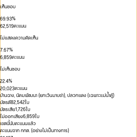
3
6
6
0
2
1
5
เห็นชอบ
0
4
7
7
1
3
2
6
0
0
0
1
5
8
8
2
4
0
3
7
1
0
1
1
2
%
6
9
.
9
3
5
1
4
0
8
2
1
2
0
2
3
7
4
คะแนน
6
2
,
5
1
9
3
2
3
1
3
0
4
8
5
7
3
6
2
4
3
4
2
4
1
5
9
6
8
4
7
3
ไม่แสดงความคิดเห็น
5
4
5
3
5
2
6
7
9
5
8
4
6
5
6
4
6
3
7
8
6
9
5
%
7
.
6
7
5
7
4
8
9
7
6
8
7
8
คะแนน
6
,
8
5
9
0
8
7
9
8
9
7
9
6
1
9
8
9
8
7
ไม่เห็นชอบ
0
0
2
9
0
9
8
1
1
3
0
0
1
9
%
2
2
.
4
1
1
2
3
3
5
0
คะแนน
2
0
,
0
2
3
4
4
6
1
3
1
1
3
4
บ้านฉาง, นิคมพัฒนา (ยกเว้นมาบข่า), ปลวกแดง (เฉพาะแม่น้ำคู้)
5
5
7
2
0
4
2
2
4
5
บัตรดี
82,542
ใบ
6
6
8
3
1
5
3
3
5
6
7
7
9
บัตรเสีย
1,726
ใบ
4
2
6
4
4
6
7
8
8
5
3
ไม่ออกเสียง
6,859
ใบ
7
5
5
7
8
9
9
6
4
8
6
6
8
9
เขตนี้นับคะแนนแล้ว
7
0
5
9
7
7
9
คะแนนจาก กกต. (อย่างไม่เป็นทางการ)
8
0
0
1
6
8
8