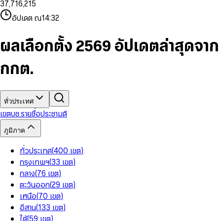
3
7
,
7
1
6
,
2
1
5
8
9
8
4
8
8
2
7
3
2
6
9
9
อัปเดต ณ
14:32
5
9
9
3
8
4
3
7
6
4
9
5
4
8
7
5
6
5
9
ผลเลือกตั้ง 2569 อัปเดตล่าสุดจาก
8
6
7
6
9
7
8
7
กกต.
8
9
8
9
9
ทั่วประเทศ
เขต
บช.รายชื่อ
ประชามติ
ภูมิภาค
ทั่วประเทศ
(
400
เขต
)
กรุงเทพฯ
(
33
เขต
)
กลาง
(
76
เขต
)
ตะวันออก
(
29
เขต
)
เหนือ
(
70
เขต
)
อีสาน
(
133
เขต
)
ใต้
(
59
เขต
)