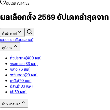
4
8
8
2
7
3
2
6
9
9
อัปเดต ณ
14:32
5
9
9
3
8
4
3
7
6
4
9
5
4
8
7
5
6
5
9
ผลเลือกตั้ง 2569 อัปเดตล่าสุดจา
8
6
7
6
9
7
8
7
8
9
8
9
9
ทั่วประเทศ
เขต
บช.รายชื่อ
ประชามติ
ภูมิภาค
ทั่วประเทศ
(
400
เขต
)
กรุงเทพฯ
(
33
เขต
)
กลาง
(
76
เขต
)
ตะวันออก
(
29
เขต
)
เหนือ
(
70
เขต
)
อีสาน
(
133
เขต
)
ใต้
(
59
เขต
)
พื้นที่น่าจับตา