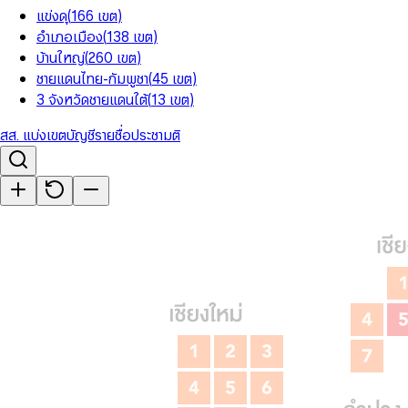
แข่งดุ
(
166
เขต
)
อำเภอเมือง
(
138
เขต
)
บ้านใหญ่
(
260
เขต
)
ชายแดนไทย-กัมพูชา
(
45
เขต
)
3 จังหวัดชายแดนใต้
(
13
เขต
)
สส. แบ่งเขต
บัญชีรายชื่อ
ประชามติ