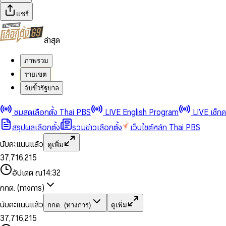
แชร์
ล่าสุด
ภาพรวม
รายเขต
จับขั้วรัฐบาล
0
0
1
1
0
2
2
1
0
ชมสดเลือกตั้ง Thai PBS
LIVE English Program
LIVE เช็ก
3
3
2
1
สรุปผลเลือกตั้ง
รวมข่าวเลือกตั้ง
เว็บไซต์หลัก Thai PBS
0
4
4
3
2
1
5
5
4
0
3
นับคะแนนแล้ว
ดูเพิ่ม
2
6
6
0
5
1
0
4
0
0
3
7
,
7
1
6
,
2
1
5
1
1
0
4
8
8
2
7
3
2
6
2
2
1
0
อัปเดต ณ
14:32
5
9
9
3
8
4
3
7
3
3
2
1
6
4
9
5
4
8
กกต. (ทางการ)
0
4
4
3
2
7
5
6
5
9
1
5
5
4
0
3
8
6
7
6
นับคะแนนแล้ว
กกต. (ทางการ)
ดูเพิ่ม
2
6
6
0
5
1
0
4
9
7
8
7
3
7
,
7
1
6
,
2
1
5
8
9
8