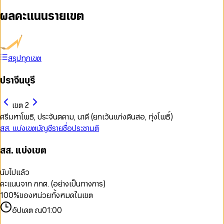
ผลคะแนนรายเขต
สรุปทุกเขต
ปราจีนบุรี
เขต 2
ศรีมหาโพธิ, ประจันตคาม, นาดี (ยกเว้นแก่งดินสอ, ทุ่งโพธิ์)
สส. แบ่งเขต
บัญชีรายชื่อ
ประชามติ
สส. แบ่งเขต
นับไปแล้ว
คะแนนจาก กกต. (อย่างเป็นทางการ)
100
%
ของหน่วยทั้งหมดในเขต
อัปเดต ณ
01:00