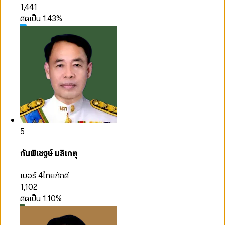
1,441
คิดเป็น
1.43
%
5
กันพิเชฐษ์ มลิเกตุ
เบอร์ 4
ไทยภักดี
1,102
คิดเป็น
1.10
%