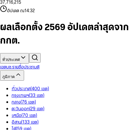
3
7
,
7
1
6
,
2
1
5
8
9
8
4
8
8
2
7
3
2
6
9
9
อัปเดต ณ
14:32
5
9
9
3
8
4
3
7
6
4
9
5
4
8
7
5
6
5
9
ผลเลือกตั้ง 2569 อัปเดตล่าสุดจาก
8
6
7
6
9
7
8
7
กกต.
8
9
8
9
9
ทั่วประเทศ
เขต
บช.รายชื่อ
ประชามติ
ภูมิภาค
ทั่วประเทศ
(
400
เขต
)
กรุงเทพฯ
(
33
เขต
)
กลาง
(
76
เขต
)
ตะวันออก
(
29
เขต
)
เหนือ
(
70
เขต
)
อีสาน
(
133
เขต
)
ใต้
(
59
เขต
)