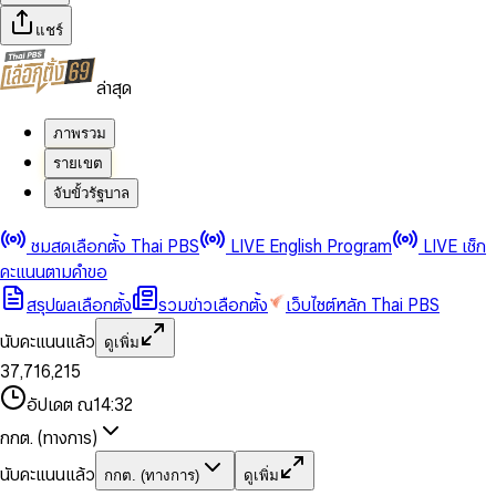
แชร์
ล่าสุด
ภาพรวม
รายเขต
จับขั้วรัฐบาล
0
0
ชมสดเลือกตั้ง Thai PBS
LIVE English Program
LIVE เช็ก
1
1
0
2
2
1
0
คะแนนตามคำขอ
3
3
2
1
สรุปผลเลือกตั้ง
รวมข่าวเลือกตั้ง
เว็บไซต์หลัก Thai PBS
0
4
4
3
2
1
5
5
4
0
3
นับคะแนนแล้ว
ดูเพิ่ม
2
6
6
0
5
1
0
4
0
0
3
7
,
7
1
6
,
2
1
5
1
1
0
4
8
8
2
7
3
2
6
2
2
1
0
อัปเดต ณ
14:32
5
9
9
3
8
4
3
7
3
3
2
1
6
4
9
5
4
8
กกต. (ทางการ)
0
4
4
3
2
7
5
6
5
9
1
5
5
4
0
3
8
6
7
6
นับคะแนนแล้ว
กกต. (ทางการ)
ดูเพิ่ม
2
6
6
0
5
1
0
4
9
7
8
7