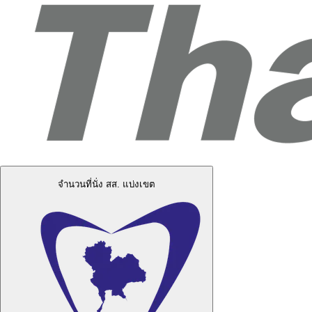
จำนวนที่นั่ง สส. แบ่งเขต