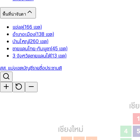
พื้นที่น่าจับตา
แข่งดุ
(
166
เขต
)
อำเภอเมือง
(
138
เขต
)
บ้านใหญ่
(
260
เขต
)
ชายแดนไทย-กัมพูชา
(
45
เขต
)
3 จังหวัดชายแดนใต้
(
13
เขต
)
สส. แบ่งเขต
บัญชีรายชื่อ
ประชามติ