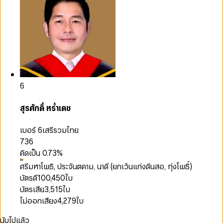
6
สุรศักดิ์ หร่ำเดช
เบอร์ 6
เสรีรวมไทย
736
คิดเป็น
0.73
%
ศรีมหาโพธิ, ประจันตคาม, นาดี (ยกเว้นแก่งดินสอ, ทุ่งโพธิ์)
บัตรดี
100,450
ใบ
บัตรเสีย
3,515
ใบ
ไม่ออกเสียง
4,279
ใบ
นับไปแล้ว