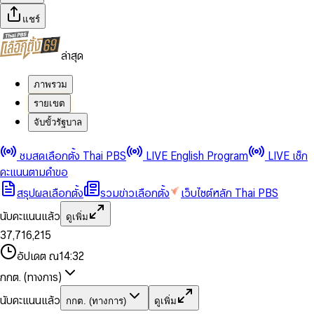
แชร์
ล่าสุด
ภาพรวม
รายเขต
จับขั้วรัฐบาล
0
0
ชมสดเลือกตั้ง Thai PBS
LIVE English Program
LIVE เช็ก
1
1
0
2
2
1
0
คะแนนตามคำขอ
3
3
2
1
สรุปผลเลือกตั้ง
รวมข่าวเลือกตั้ง
เว็บไซต์หลัก Thai PBS
0
4
4
3
2
1
5
5
4
0
3
นับคะแนนแล้ว
ดูเพิ่ม
2
6
6
0
5
1
0
4
0
0
3
7
,
7
1
6
,
2
1
5
1
1
0
4
8
8
2
7
3
2
6
2
2
1
0
อัปเดต ณ
14:32
5
9
9
3
8
4
3
7
3
3
2
1
6
4
9
5
4
8
กกต. (ทางการ)
0
4
4
3
2
7
5
6
5
9
1
5
5
4
0
3
8
6
7
6
นับคะแนนแล้ว
กกต. (ทางการ)
ดูเพิ่ม
2
6
6
0
5
1
0
4
9
7
8
7