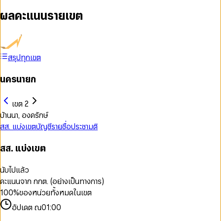
ผลคะแนนรายเขต
สรุปทุกเขต
นครนายก
เขต 2
บ้านนา, องครักษ์
สส. แบ่งเขต
บัญชีรายชื่อ
ประชามติ
สส. แบ่งเขต
นับไปแล้ว
คะแนนจาก กกต. (อย่างเป็นทางการ)
100
%
ของหน่วยทั้งหมดในเขต
อัปเดต ณ
01:00