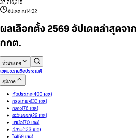
3
7
,
7
1
6
,
2
1
5
8
9
8
4
8
8
2
7
3
2
6
9
9
อัปเดต ณ
14:32
5
9
9
3
8
4
3
7
6
4
9
5
4
8
7
5
6
5
9
ผลเลือกตั้ง 2569 อัปเดตล่าสุดจาก
8
6
7
6
9
7
8
7
กกต.
8
9
8
9
9
ทั่วประเทศ
เขต
บช.รายชื่อ
ประชามติ
ภูมิภาค
ทั่วประเทศ
(
400
เขต
)
กรุงเทพฯ
(
33
เขต
)
กลาง
(
76
เขต
)
ตะวันออก
(
29
เขต
)
เหนือ
(
70
เขต
)
อีสาน
(
133
เขต
)
ใต้
(
59
เขต
)