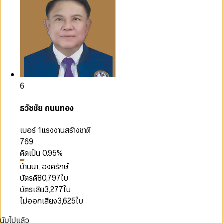
6
ธวัชชัย ถนนทอง
เบอร์ 1
แรงงานสร้างชาติ
769
คิดเป็น
0.95
%
บ้านนา, องครักษ์
บัตรดี
80,797
ใบ
บัตรเสีย
3,277
ใบ
ไม่ออกเสียง
3,625
ใบ
นับไปแล้ว