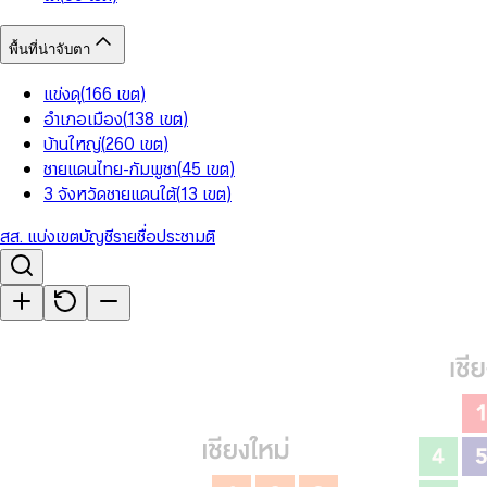
พื้นที่น่าจับตา
แข่งดุ
(
166
เขต
)
อำเภอเมือง
(
138
เขต
)
บ้านใหญ่
(
260
เขต
)
ชายแดนไทย-กัมพูชา
(
45
เขต
)
3 จังหวัดชายแดนใต้
(
13
เขต
)
สส. แบ่งเขต
บัญชีรายชื่อ
ประชามติ