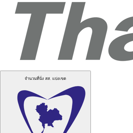
จำนวนที่นั่ง สส. แบ่งเขต