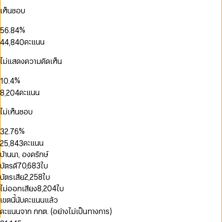
2
3
5
1
0
0
4
0
เห็นชอบ
3
4
6
2
1
1
5
1
0
4
5
7
3
2
2
6
2
1
%
5
6
.
8
4
3
3
7
3
2
6
7
9
5
คะแนน
4
4
,
8
4
0
0
3
7
8
6
5
5
9
5
1
1
4
0
8
9
7
6
6
6
2
ไม่แสดงความคิดเห็น
2
5
1
9
8
0
7
7
7
3
0
0
3
6
0
2
9
1
0
8
8
8
4
1
%
1
0
.
4
7
1
3
2
1
9
9
9
5
2
2
1
5
คะแนน
8
,
2
0
4
3
2
6
0
3
3
2
6
9
3
1
5
0
4
3
7
1
4
0
4
3
7
4
2
6
ไม่เห็นชอบ
1
0
5
4
8
2
5
1
0
5
4
8
5
3
7
2
1
6
5
9
0
3
6
2
1
6
5
9
6
4
8
%
3
2
.
7
6
1
4
7
3
2
7
6
7
5
9
4
3
8
7
คะแนน
2
5
,
8
4
3
8
7
8
6
5
4
9
8
0
3
6
9
5
4
9
8
บ้านนา, องครักษ์
9
7
6
5
9
1
4
7
6
5
9
8
บัตรดี
70,683
ใบ
7
6
2
5
8
7
6
9
8
7
บัตรเสีย
2,258
ใบ
3
0
6
9
8
7
9
8
4
0
1
ไม่ออกเสียง
8,204
ใบ
7
9
8
9
5
1
2
8
9
เขตนี้นับคะแนนแล้ว
6
2
3
9
คะแนนจาก กกต. (อย่างไม่เป็นทางการ)
7
0
0
3
4