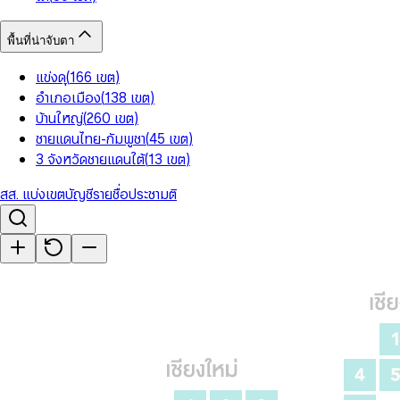
พื้นที่น่าจับตา
แข่งดุ
(
166
เขต
)
อำเภอเมือง
(
138
เขต
)
บ้านใหญ่
(
260
เขต
)
ชายแดนไทย-กัมพูชา
(
45
เขต
)
3 จังหวัดชายแดนใต้
(
13
เขต
)
สส. แบ่งเขต
บัญชีรายชื่อ
ประชามติ