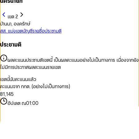
นครนายก
เขต 2
บ้านนา, องครักษ์
สส. แบ่งเขต
บัญชีรายชื่อ
ประชามติ
ประชามติ
0
1
2
ผลคะแนนประชามติเขตนี้ เป็นผลคะแนนอย่างไม่เป็นทางการ เนื่องจากยัง
3
0
ไม่มีการประกาศผลคะแนนรายเขต
4
0
1
5
1
2
เขตนี้นับคะแนนแล้ว
6
2
3
คะแนนจาก กกต. (อย่างไม่เป็นทางการ)
7
0
0
3
4
8
1
,
1
4
5
9
2
2
5
6
อัปเดต ณ
01:00
3
3
6
7
4
4
7
8
5
5
8
9
6
6
9
7
7
8
8