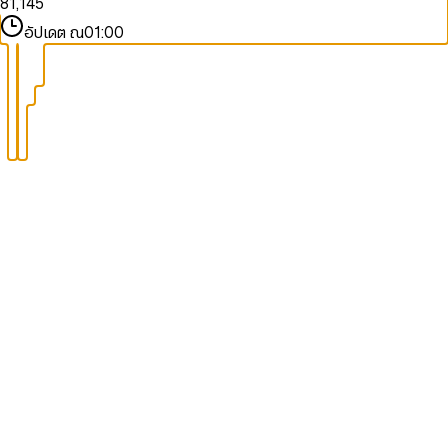
8
1
,
1
4
5
9
2
2
5
6
อัปเดต ณ
01:00
3
3
6
7
4
4
7
8
5
5
8
9
6
6
9
7
7
8
8
9
9