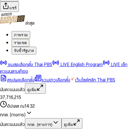
แชร์
ล่าสุด
ภาพรวม
รายเขต
จับขั้วรัฐบาล
0
0
ชมสดเลือกตั้ง Thai PBS
LIVE English Program
LIVE เช็ก
1
1
0
2
2
1
0
คะแนนตามคำขอ
3
3
2
1
สรุปผลเลือกตั้ง
รวมข่าวเลือกตั้ง
เว็บไซต์หลัก Thai PBS
0
4
4
3
2
1
5
5
4
0
3
นับคะแนนแล้ว
ดูเพิ่ม
2
6
6
0
5
1
0
4
0
0
3
7
,
7
1
6
,
2
1
5
1
1
0
4
8
8
2
7
3
2
6
2
2
1
0
อัปเดต ณ
14:32
5
9
9
3
8
4
3
7
3
3
2
1
6
4
9
5
4
8
กกต. (ทางการ)
0
4
4
3
2
7
5
6
5
9
1
5
5
4
0
3
8
6
7
6
นับคะแนนแล้ว
กกต. (ทางการ)
ดูเพิ่ม
2
6
6
0
5
1
0
4
9
7
8
7