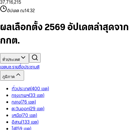
3
7
,
7
1
6
,
2
1
5
8
9
8
4
8
8
2
7
3
2
6
9
9
อัปเดต ณ
14:32
5
9
9
3
8
4
3
7
6
4
9
5
4
8
7
5
6
5
9
ผลเลือกตั้ง 2569 อัปเดตล่าสุดจาก
8
6
7
6
9
7
8
7
กกต.
8
9
8
9
9
ทั่วประเทศ
เขต
บช.รายชื่อ
ประชามติ
ภูมิภาค
ทั่วประเทศ
(
400
เขต
)
กรุงเทพฯ
(
33
เขต
)
กลาง
(
76
เขต
)
ตะวันออก
(
29
เขต
)
เหนือ
(
70
เขต
)
อีสาน
(
133
เขต
)
ใต้
(
59
เขต
)