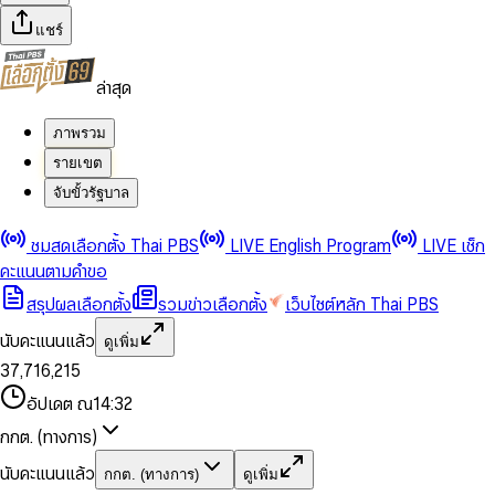
แชร์
ล่าสุด
ภาพรวม
รายเขต
จับขั้วรัฐบาล
0
0
ชมสดเลือกตั้ง Thai PBS
LIVE English Program
LIVE เช็ก
1
1
0
2
2
1
0
คะแนนตามคำขอ
3
3
2
1
สรุปผลเลือกตั้ง
รวมข่าวเลือกตั้ง
เว็บไซต์หลัก Thai PBS
0
4
4
3
2
1
5
5
4
0
3
นับคะแนนแล้ว
ดูเพิ่ม
2
6
6
0
5
1
0
4
0
0
3
7
,
7
1
6
,
2
1
5
1
1
0
4
8
8
2
7
3
2
6
2
2
1
0
อัปเดต ณ
14:32
5
9
9
3
8
4
3
7
3
3
2
1
6
4
9
5
4
8
กกต. (ทางการ)
0
4
4
3
2
7
5
6
5
9
1
5
5
4
0
3
8
6
7
6
นับคะแนนแล้ว
กกต. (ทางการ)
ดูเพิ่ม
2
6
6
0
5
1
0
4
9
7
8
7