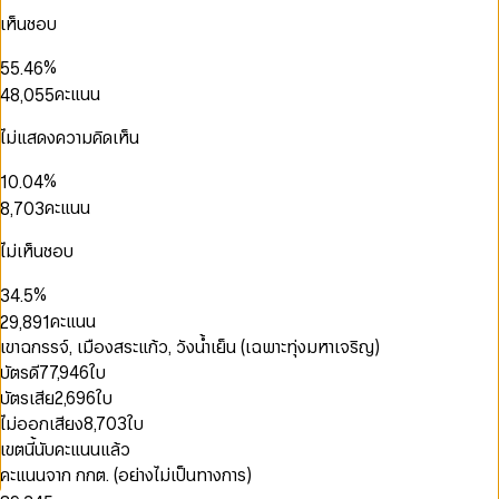
2
2
1
3
0
4
1
1
เห็นชอบ
3
3
2
4
1
5
2
2
0
4
4
3
5
2
6
3
3
1
0
%
5
5
.
4
6
3
7
4
4
2
1
6
6
5
7
คะแนน
4
8
,
0
5
5
0
3
2
7
7
6
8
5
9
1
6
6
1
4
3
8
8
7
9
6
2
7
7
ไม่แสดงความคิดเห็น
0
0
2
5
4
0
9
9
8
7
3
8
8
1
0
1
0
3
6
5
1
9
8
4
9
9
2
1
2
%
1
0
.
0
4
7
6
2
0
9
5
3
2
3
2
1
1
5
คะแนน
8
,
7
0
3
0
1
6
4
3
4
3
2
2
6
9
8
1
4
0
1
2
7
5
4
5
4
3
3
7
9
2
5
ไม่เห็นชอบ
1
2
3
8
6
5
6
5
4
4
8
3
6
2
3
4
9
0
7
6
7
6
5
5
9
4
7
%
3
4
.
5
1
8
7
8
0
7
6
6
5
8
4
5
6
0
คะแนน
2
9
,
8
9
1
8
7
7
6
9
5
6
7
0
1
3
9
2
9
8
8
เขาฉกรรจ์, เมืองสระแก้ว, วังน้ำเย็น (เฉพาะทุ่งมหาเจริญ)
7
6
7
8
1
2
4
3
9
9
8
บัตรดี
77,946
ใบ
7
8
9
2
3
5
4
9
8
9
บัตรเสีย
2,696
ใบ
3
4
0
6
5
9
4
5
0
1
ไม่ออกเสียง
8,703
ใบ
7
6
5
6
0
1
2
8
7
เขตนี้นับคะแนนแล้ว
6
7
1
2
3
9
8
คะแนนจาก กกต. (อย่างไม่เป็นทางการ)
7
8
2
3
4
9