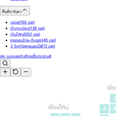
พื้นที่น่าจับตา
แข่งดุ
(
166
เขต
)
อำเภอเมือง
(
138
เขต
)
บ้านใหญ่
(
260
เขต
)
ชายแดนไทย-กัมพูชา
(
45
เขต
)
3 จังหวัดชายแดนใต้
(
13
เขต
)
สส. แบ่งเขต
บัญชีรายชื่อ
ประชามติ