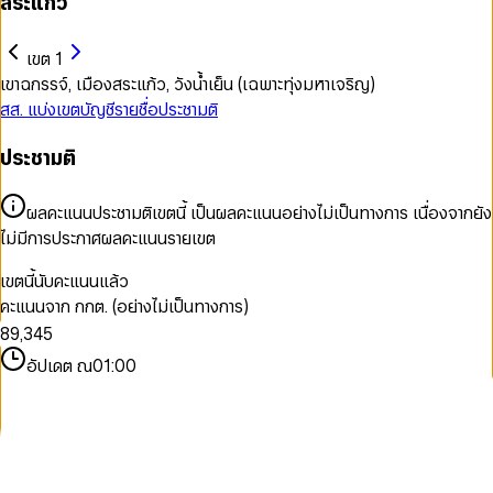
สระแก้ว
เขต 1
เขาฉกรรจ์, เมืองสระแก้ว, วังน้ำเย็น (เฉพาะทุ่งมหาเจริญ)
สส. แบ่งเขต
บัญชีรายชื่อ
ประชามติ
0
ประชามติ
0
1
1
2
2
3
ผลคะแนนประชามติเขตนี้ เป็นผลคะแนนอย่างไม่เป็นทางการ เนื่องจากยัง
3
4
0
ไม่มีการประกาศผลคะแนนรายเขต
4
5
0
1
5
6
0
1
2
เขตนี้นับคะแนนแล้ว
6
7
1
2
3
คะแนนจาก กกต. (อย่างไม่เป็นทางการ)
7
8
2
3
4
8
9
,
3
4
5
9
4
5
6
อัปเดต ณ
01:00
5
6
7
6
7
8
7
8
9
8
9
9