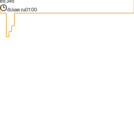
8
9
,
3
4
5
9
4
5
6
อัปเดต ณ
01:00
5
6
7
6
7
8
7
8
9
8
9
9