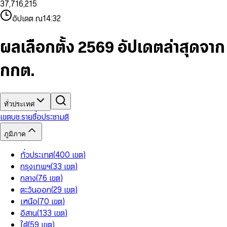
3
7
,
7
1
6
,
2
1
5
8
9
8
4
8
8
2
7
3
2
6
9
9
อัปเดต ณ
14:32
5
9
9
3
8
4
3
7
6
4
9
5
4
8
7
5
6
5
9
ผลเลือกตั้ง 2569 อัปเดตล่าสุดจาก
8
6
7
6
9
7
8
7
กกต.
8
9
8
9
9
ทั่วประเทศ
เขต
บช.รายชื่อ
ประชามติ
ภูมิภาค
ทั่วประเทศ
(
400
เขต
)
กรุงเทพฯ
(
33
เขต
)
กลาง
(
76
เขต
)
ตะวันออก
(
29
เขต
)
เหนือ
(
70
เขต
)
อีสาน
(
133
เขต
)
ใต้
(
59
เขต
)