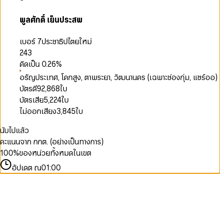
พูลศักดิ์ เย็นประสพ
เบอร์ 7
ประชาธิปไตยใหม่
243
คิดเป็น
0.26
%
อรัญประเทศ, โคกสูง, ตาพระยา, วัฒนานคร (เฉพาะช่องกุ่ม, แซร์ออ)
บัตรดี
92,868
ใบ
บัตรเสีย
5,224
ใบ
ไม่ออกเสียง
3,845
ใบ
นับไปแล้ว
คะแนนจาก กกต. (อย่างเป็นทางการ)
100
%
ของหน่วยทั้งหมดในเขต
อัปเดต ณ
01:00