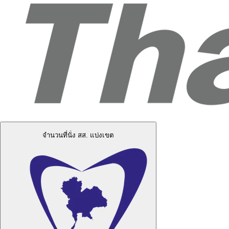
จำนวนที่นั่ง สส. แบ่งเขต