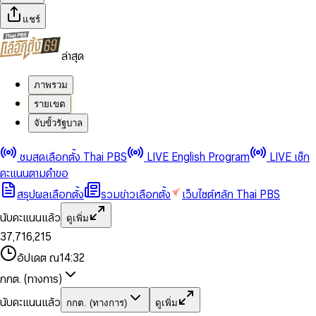
แชร์
ล่าสุด
ภาพรวม
รายเขต
จับขั้วรัฐบาล
0
0
ชมสดเลือกตั้ง Thai PBS
LIVE English Program
LIVE เช็ก
1
1
0
2
2
1
0
คะแนนตามคำขอ
3
3
2
1
สรุปผลเลือกตั้ง
รวมข่าวเลือกตั้ง
เว็บไซต์หลัก Thai PBS
0
4
4
3
2
1
5
5
4
0
3
นับคะแนนแล้ว
ดูเพิ่ม
2
6
6
0
5
1
0
4
0
0
3
7
,
7
1
6
,
2
1
5
1
1
0
4
8
8
2
7
3
2
6
2
2
1
0
อัปเดต ณ
14:32
5
9
9
3
8
4
3
7
3
3
2
1
6
4
9
5
4
8
กกต. (ทางการ)
0
4
4
3
2
7
5
6
5
9
1
5
5
4
0
3
8
6
7
6
นับคะแนนแล้ว
กกต. (ทางการ)
ดูเพิ่ม
2
6
6
0
5
1
0
4
9
7
8
7