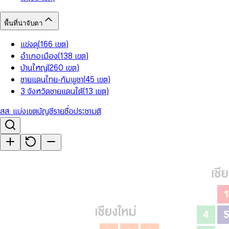
พื้นที่น่าจับตา
แข่งดุ
(
166
เขต
)
อำเภอเมือง
(
138
เขต
)
บ้านใหญ่
(
260
เขต
)
ชายแดนไทย-กัมพูชา
(
45
เขต
)
3 จังหวัดชายแดนใต้
(
13
เขต
)
สส. แบ่งเขต
บัญชีรายชื่อ
ประชามติ