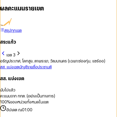
ผลคะแนนรายเขต
สรุปทุกเขต
สระแก้ว
เขต 3
อรัญประเทศ, โคกสูง, ตาพระยา, วัฒนานคร (เฉพาะช่องกุ่ม, แซร์ออ)
สส. แบ่งเขต
บัญชีรายชื่อ
ประชามติ
สส. แบ่งเขต
นับไปแล้ว
คะแนนจาก กกต. (อย่างเป็นทางการ)
100
%
ของหน่วยทั้งหมดในเขต
อัปเดต ณ
01:00