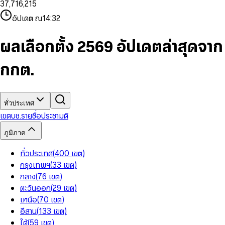
3
7
,
7
1
6
,
2
1
5
8
9
8
4
8
8
2
7
3
2
6
9
9
อัปเดต ณ
14:32
5
9
9
3
8
4
3
7
6
4
9
5
4
8
7
5
6
5
9
ผลเลือกตั้ง 2569 อัปเดตล่าสุดจาก
8
6
7
6
9
7
8
7
กกต.
8
9
8
9
9
ทั่วประเทศ
เขต
บช.รายชื่อ
ประชามติ
ภูมิภาค
ทั่วประเทศ
(
400
เขต
)
กรุงเทพฯ
(
33
เขต
)
กลาง
(
76
เขต
)
ตะวันออก
(
29
เขต
)
เหนือ
(
70
เขต
)
อีสาน
(
133
เขต
)
ใต้
(
59
เขต
)