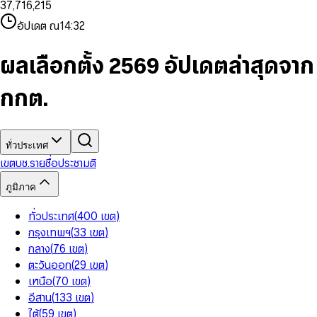
3
7
,
7
1
6
,
2
1
5
8
9
8
4
8
8
2
7
3
2
6
9
9
อัปเดต ณ
14:32
5
9
9
3
8
4
3
7
6
4
9
5
4
8
7
5
6
5
9
ผลเลือกตั้ง 2569 อัปเดตล่าสุดจาก
8
6
7
6
9
7
8
7
กกต.
8
9
8
9
9
ทั่วประเทศ
เขต
บช.รายชื่อ
ประชามติ
ภูมิภาค
ทั่วประเทศ
(
400
เขต
)
กรุงเทพฯ
(
33
เขต
)
กลาง
(
76
เขต
)
ตะวันออก
(
29
เขต
)
เหนือ
(
70
เขต
)
อีสาน
(
133
เขต
)
ใต้
(
59
เขต
)