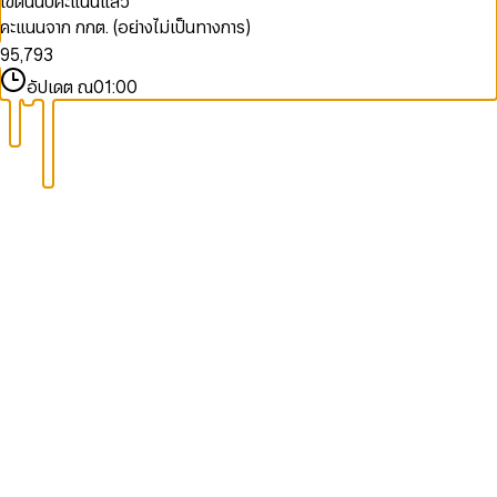
เขตนี้นับคะแนนแล้ว
7
3
5
7
1
คะแนนจาก กกต. (อย่างไม่เป็นทางการ)
8
4
6
8
2
9
5
,
7
9
3
6
8
4
อัปเดต ณ
01:00
7
9
5
8
6
9
7
8
9