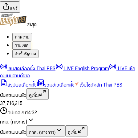
แชร์
ล่าสุด
ภาพรวม
รายเขต
จับขั้วรัฐบาล
0
0
ชมสดเลือกตั้ง Thai PBS
LIVE English Program
LIVE เช็ก
1
1
0
2
2
1
0
คะแนนตามคำขอ
3
3
2
1
สรุปผลเลือกตั้ง
รวมข่าวเลือกตั้ง
เว็บไซต์หลัก Thai PBS
0
4
4
3
2
1
5
5
4
0
3
นับคะแนนแล้ว
ดูเพิ่ม
2
6
6
0
5
1
0
4
0
0
3
7
,
7
1
6
,
2
1
5
1
1
0
4
8
8
2
7
3
2
6
2
2
1
0
อัปเดต ณ
14:32
5
9
9
3
8
4
3
7
3
3
2
1
6
4
9
5
4
8
กกต. (ทางการ)
0
4
4
3
2
7
5
6
5
9
1
5
5
4
0
3
8
6
7
6
นับคะแนนแล้ว
กกต. (ทางการ)
ดูเพิ่ม
2
6
6
0
5
1
0
4
9
7
8
7