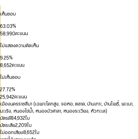
2
0
3
4
4
0
3
0
0
1
4
5
5
1
เห็นชอบ
4
1
1
2
5
6
6
2
0
5
2
2
3
6
7
7
3
1
%
6
3
.
0
3
4
7
8
8
4
0
2
0
7
4
1
4
คะแนน
5
8
,
9
9
0
5
1
3
1
0
8
5
2
5
6
9
1
6
2
4
2
1
9
6
3
6
7
2
ไม่แสดงความคิดเห็น
0
7
0
3
5
3
2
7
4
7
0
0
8
3
1
8
1
4
6
4
3
0
8
5
8
1
1
9
4
2
%
9
.
2
5
7
5
4
1
9
6
9
2
2
5
3
3
6
คะแนน
8
,
6
5
2
7
3
3
6
0
4
4
7
9
7
6
3
8
4
4
7
1
5
0
5
8
8
7
4
ไม่เห็นชอบ
9
0
5
5
0
8
2
6
1
6
9
9
8
5
1
6
6
1
9
0
3
7
2
0
7
9
6
%
2
7
.
7
2
1
4
8
3
1
8
7
3
8
8
3
คะแนน
2
5
,
9
4
2
9
8
4
9
9
4
3
6
5
3
0
0
เมืองนครราชสีมา (เฉพาะโคกสูง, จอหอ, ตลาด, บ้านเกาะ, บ้านโพธิ์, พะเนา,
9
5
5
4
7
6
4
1
1
มะเริง, หนองไข่น้ำ, หนองบัวศาลา, หนองระเวียง, หัวทะเล)
6
6
5
8
7
5
2
0
2
7
7
บัตรดี
84,932
ใบ
6
9
8
6
3
1
3
8
8
บัตรเสีย
2,209
ใบ
7
9
7
4
0
2
4
9
9
8
8
5
1
3
5
ไม่ออกเสียง
8,652
ใบ
9
9
6
2
4
6
0