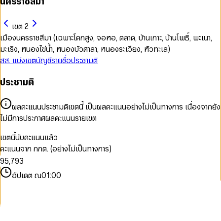
นครราชสีมา
เขต 2
เมืองนครราชสีมา (เฉพาะโคกสูง, จอหอ, ตลาด, บ้านเกาะ, บ้านโพธิ์, พะเนา,
มะเริง, หนองไข่น้ำ, หนองบัวศาลา, หนองระเวียง, หัวทะเล)
สส. แบ่งเขต
บัญชีรายชื่อ
ประชามติ
0
0
ประชามติ
1
1
2
0
2
3
1
3
ผลคะแนนประชามติเขตนี้ เป็นผลคะแนนอย่างไม่เป็นทางการ เนื่องจากยัง
4
0
2
4
ไม่มีการประกาศผลคะแนนรายเขต
5
1
3
5
6
2
4
6
0
เขตนี้นับคะแนนแล้ว
7
3
5
7
1
คะแนนจาก กกต. (อย่างไม่เป็นทางการ)
8
4
6
8
2
9
5
,
7
9
3
6
8
4
อัปเดต ณ
01:00
7
9
5
8
6
9
7
8
9