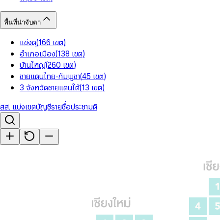
พื้นที่น่าจับตา
แข่งดุ
(
166
เขต
)
อำเภอเมือง
(
138
เขต
)
บ้านใหญ่
(
260
เขต
)
ชายแดนไทย-กัมพูชา
(
45
เขต
)
3 จังหวัดชายแดนใต้
(
13
เขต
)
สส. แบ่งเขต
บัญชีรายชื่อ
ประชามติ