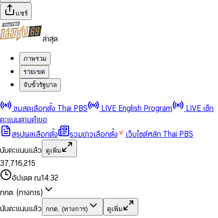
แชร์
ล่าสุด
ภาพรวม
รายเขต
จับขั้วรัฐบาล
0
0
ชมสดเลือกตั้ง Thai PBS
LIVE English Program
LIVE เช็ก
1
1
0
2
2
1
0
คะแนนตามคำขอ
3
3
2
1
สรุปผลเลือกตั้ง
รวมข่าวเลือกตั้ง
เว็บไซต์หลัก Thai PBS
0
4
4
3
2
1
5
5
4
0
3
นับคะแนนแล้ว
ดูเพิ่ม
2
6
6
0
5
1
0
4
0
0
3
7
,
7
1
6
,
2
1
5
1
1
0
4
8
8
2
7
3
2
6
2
2
1
0
อัปเดต ณ
14:32
5
9
9
3
8
4
3
7
3
3
2
1
6
4
9
5
4
8
กกต. (ทางการ)
0
4
4
3
2
7
5
6
5
9
1
5
5
4
0
3
8
6
7
6
นับคะแนนแล้ว
กกต. (ทางการ)
ดูเพิ่ม
2
6
6
0
5
1
0
4
9
7
8
7