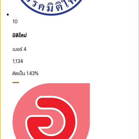
10
มิติใหม่
เบอร์ 4
1,134
คิดเป็น
1.43
%