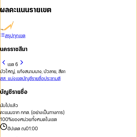
ผลคะแนนรายเขต
สรุปทุกเขต
นครราชสีมา
เขต 6
บัวใหญ่, แก้งสนามนาง, บัวลาย, สีดา
สส. แบ่งเขต
บัญชีรายชื่อ
ประชามติ
บัญชีรายชื่อ
นับไปแล้ว
คะแนนจาก กกต. (อย่างเป็นทางการ)
100
%
ของหน่วยทั้งหมดในเขต
อัปเดต ณ
01:00