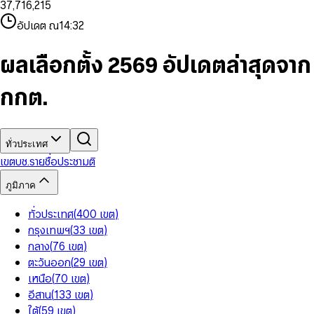
3
7
,
7
1
6
,
2
1
5
8
9
8
4
8
8
2
7
3
2
6
9
9
อัปเดต ณ
14:32
5
9
9
3
8
4
3
7
6
4
9
5
4
8
7
5
6
5
9
ผลเลือกตั้ง 2569 อัปเดตล่าสุดจาก
8
6
7
6
9
7
8
7
กกต.
8
9
8
9
9
ทั่วประเทศ
เขต
บช.รายชื่อ
ประชามติ
ภูมิภาค
ทั่วประเทศ
(
400
เขต
)
กรุงเทพฯ
(
33
เขต
)
กลาง
(
76
เขต
)
ตะวันออก
(
29
เขต
)
เหนือ
(
70
เขต
)
อีสาน
(
133
เขต
)
ใต้
(
59
เขต
)