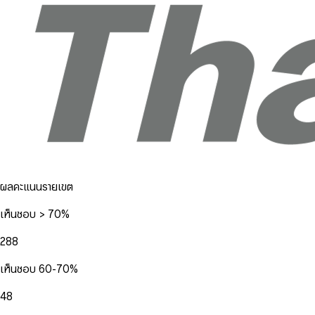
ผลคะแนนรายเขต
เห็นชอบ > 70%
288
เห็นชอบ 60-70%
48