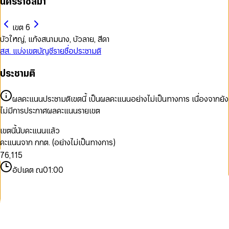
นครราชสีมา
เขต 6
บัวใหญ่, แก้งสนามนาง, บัวลาย, สีดา
สส. แบ่งเขต
บัญชีรายชื่อ
ประชามติ
ประชามติ
0
1
0
ผลคะแนนประชามติเขตนี้ เป็นผลคะแนนอย่างไม่เป็นทางการ เนื่องจากยัง
2
1
0
ไม่มีการประกาศผลคะแนนรายเขต
3
2
1
4
3
2
เขตนี้นับคะแนนแล้ว
5
4
3
คะแนนจาก กกต. (อย่างไม่เป็นทางการ)
6
5
0
0
4
7
6
,
1
1
5
8
7
2
2
6
อัปเดต ณ
01:00
9
8
3
3
7
9
4
4
8
5
5
9
6
6
7
7
8
8