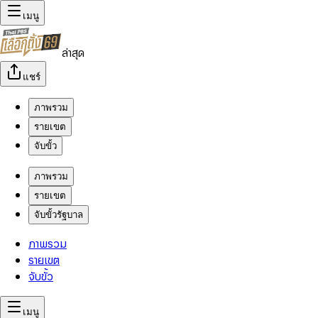
เมนู
ล่าสุด
แชร์
ภาพรวม
รายเขต
จับขั้ว
ภาพรวม
รายเขต
จับขั้วรัฐบาล
ภาพรวม
รายเขต
จับขั้ว
เมนู