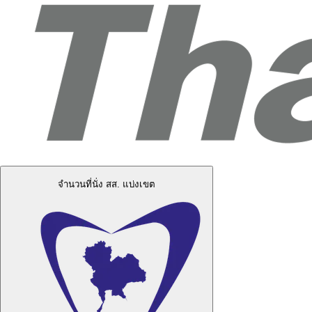
จำนวนที่นั่ง สส. แบ่งเขต