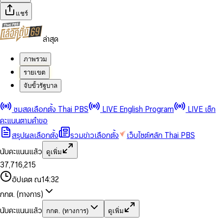
แชร์
ล่าสุด
ภาพรวม
รายเขต
จับขั้วรัฐบาล
0
0
ชมสดเลือกตั้ง Thai PBS
LIVE English Program
LIVE เช็ก
1
1
0
2
2
1
0
คะแนนตามคำขอ
3
3
2
1
สรุปผลเลือกตั้ง
รวมข่าวเลือกตั้ง
เว็บไซต์หลัก Thai PBS
0
4
4
3
2
1
5
5
4
0
3
นับคะแนนแล้ว
ดูเพิ่ม
2
6
6
0
5
1
0
4
0
0
3
7
,
7
1
6
,
2
1
5
1
1
0
4
8
8
2
7
3
2
6
2
2
1
0
อัปเดต ณ
14:32
5
9
9
3
8
4
3
7
3
3
2
1
6
4
9
5
4
8
กกต. (ทางการ)
0
4
4
3
2
7
5
6
5
9
1
5
5
4
0
3
8
6
7
6
นับคะแนนแล้ว
กกต. (ทางการ)
ดูเพิ่ม
2
6
6
0
5
1
0
4
9
7
8
7