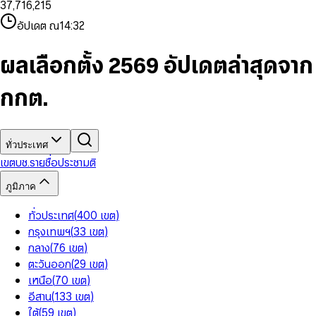
3
7
,
7
1
6
,
2
1
5
8
9
8
4
8
8
2
7
3
2
6
9
9
อัปเดต ณ
14:32
5
9
9
3
8
4
3
7
6
4
9
5
4
8
7
5
6
5
9
ผลเลือกตั้ง 2569 อัปเดตล่าสุดจาก
8
6
7
6
9
7
8
7
กกต.
8
9
8
9
9
ทั่วประเทศ
เขต
บช.รายชื่อ
ประชามติ
ภูมิภาค
ทั่วประเทศ
(
400
เขต
)
กรุงเทพฯ
(
33
เขต
)
กลาง
(
76
เขต
)
ตะวันออก
(
29
เขต
)
เหนือ
(
70
เขต
)
อีสาน
(
133
เขต
)
ใต้
(
59
เขต
)