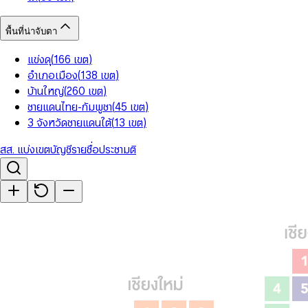
พื้นที่น่าจับตา
แข่งดุ
(
166
เขต
)
อำเภอเมือง
(
138
เขต
)
บ้านใหญ่
(
260
เขต
)
ชายแดนไทย-กัมพูชา
(
45
เขต
)
3 จังหวัดชายแดนใต้
(
13
เขต
)
สส. แบ่งเขต
บัญชีรายชื่อ
ประชามติ