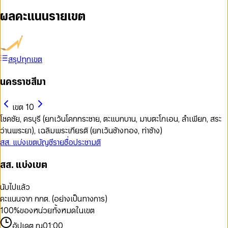
ผลคะแนนรายเขต
สรุปทุกเขต
นครราชสีมา
เขต 10
โชคชัย, ครบุรี (ยกเว้นโคกกระชาย, ตะแบกบาน, มาบตะโกเอน, ลำเพียก, สระ
ว่านพระยา), เฉลิมพระเกียรติ (ยกเว้นช้างทอง, ท่าช้าง)
สส. แบ่งเขต
บัญชีรายชื่อ
ประชามติ
สส. แบ่งเขต
นับไปแล้ว
คะแนนจาก กกต. (อย่างเป็นทางการ)
100
%
ของหน่วยทั้งหมดในเขต
อัปเดต ณ
01:00