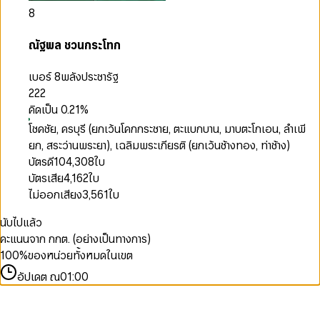
8
ณัฐพล ชวนกระโทก
เบอร์ 8
พลังประชารัฐ
222
คิดเป็น
0.21
%
โชคชัย, ครบุรี (ยกเว้นโคกกระชาย, ตะแบกบาน, มาบตะโกเอน, ลำเพี
ยก, สระว่านพระยา), เฉลิมพระเกียรติ (ยกเว้นช้างทอง, ท่าช้าง)
บัตรดี
104,308
ใบ
บัตรเสีย
4,162
ใบ
ไม่ออกเสียง
3,561
ใบ
นับไปแล้ว
คะแนนจาก กกต. (อย่างเป็นทางการ)
100
%
ของหน่วยทั้งหมดในเขต
อัปเดต ณ
01:00