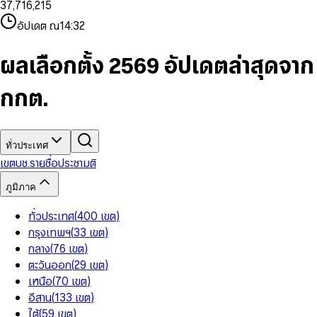
3
7
,
7
1
6
,
2
1
5
8
9
8
4
8
8
2
7
3
2
6
9
9
อัปเดต ณ
14:32
5
9
9
3
8
4
3
7
6
4
9
5
4
8
7
5
6
5
9
ผลเลือกตั้ง 2569 อัปเดตล่าสุดจาก
8
6
7
6
9
7
8
7
กกต.
8
9
8
9
9
ทั่วประเทศ
เขต
บช.รายชื่อ
ประชามติ
ภูมิภาค
ทั่วประเทศ
(
400
เขต
)
กรุงเทพฯ
(
33
เขต
)
กลาง
(
76
เขต
)
ตะวันออก
(
29
เขต
)
เหนือ
(
70
เขต
)
อีสาน
(
133
เขต
)
ใต้
(
59
เขต
)