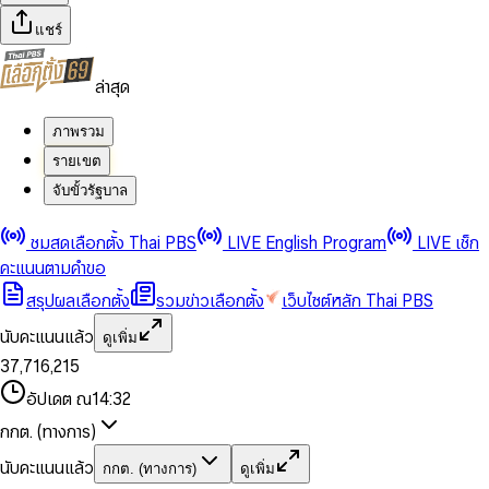
แชร์
ล่าสุด
ภาพรวม
รายเขต
จับขั้วรัฐบาล
0
0
ชมสดเลือกตั้ง Thai PBS
LIVE English Program
LIVE เช็ก
1
1
0
2
2
1
0
คะแนนตามคำขอ
3
3
2
1
สรุปผลเลือกตั้ง
รวมข่าวเลือกตั้ง
เว็บไซต์หลัก Thai PBS
0
4
4
3
2
1
5
5
4
0
3
นับคะแนนแล้ว
ดูเพิ่ม
2
6
6
0
5
1
0
4
0
0
3
7
,
7
1
6
,
2
1
5
1
1
0
4
8
8
2
7
3
2
6
2
2
1
0
อัปเดต ณ
14:32
5
9
9
3
8
4
3
7
3
3
2
1
6
4
9
5
4
8
กกต. (ทางการ)
0
4
4
3
2
7
5
6
5
9
1
5
5
4
0
3
8
6
7
6
นับคะแนนแล้ว
กกต. (ทางการ)
ดูเพิ่ม
2
6
6
0
5
1
0
4
9
7
8
7