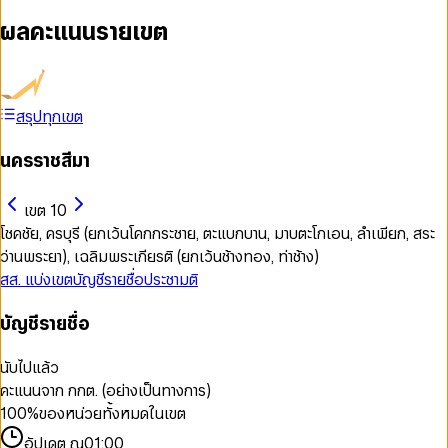
ผลคะแนนรายเขต
สรุปทุกเขต
นครราชสีมา
เขต 10
โชคชัย, ครบุรี (ยกเว้นโคกกระชาย, ตะแบกบาน, มาบตะโกเอน, ลำเพียก, สระ
ว่านพระยา), เฉลิมพระเกียรติ (ยกเว้นช้างทอง, ท่าช้าง)
สส. แบ่งเขต
บัญชีรายชื่อ
ประชามติ
บัญชีรายชื่อ
นับไปแล้ว
คะแนนจาก กกต. (อย่างเป็นทางการ)
100
%
ของหน่วยทั้งหมดในเขต
อัปเดต ณ
01:00