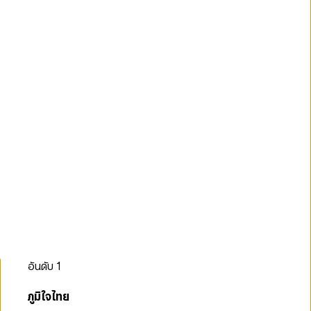
อันดับ
1
ภูมิใจไทย