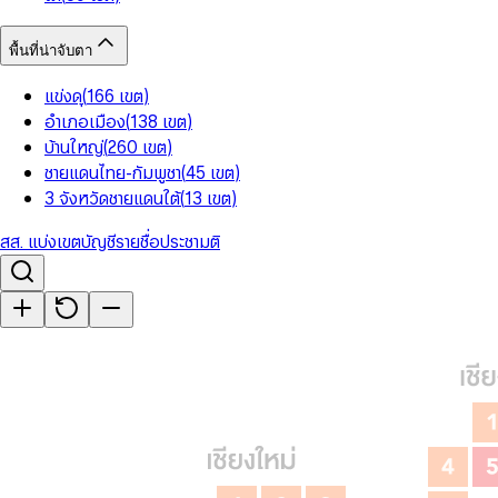
พื้นที่น่าจับตา
แข่งดุ
(
166
เขต
)
อำเภอเมือง
(
138
เขต
)
บ้านใหญ่
(
260
เขต
)
ชายแดนไทย-กัมพูชา
(
45
เขต
)
3 จังหวัดชายแดนใต้
(
13
เขต
)
สส. แบ่งเขต
บัญชีรายชื่อ
ประชามติ