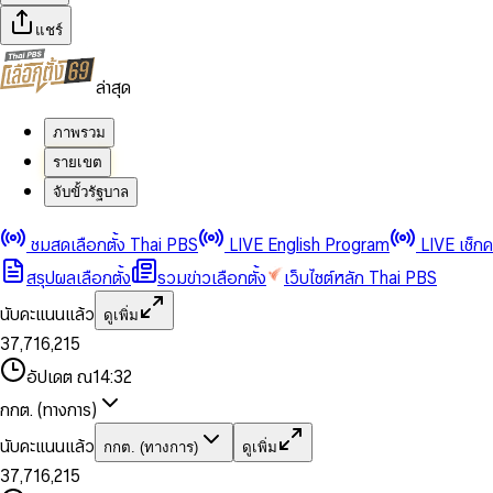
แชร์
ล่าสุด
ภาพรวม
รายเขต
จับขั้วรัฐบาล
0
0
1
1
0
2
2
1
0
ชมสดเลือกตั้ง Thai PBS
LIVE English Program
LIVE เช็ก
3
3
2
1
สรุปผลเลือกตั้ง
รวมข่าวเลือกตั้ง
เว็บไซต์หลัก Thai PBS
0
4
4
3
2
1
5
5
4
0
3
นับคะแนนแล้ว
ดูเพิ่ม
2
6
6
0
5
1
0
4
0
0
3
7
,
7
1
6
,
2
1
5
1
1
0
4
8
8
2
7
3
2
6
2
2
1
0
อัปเดต ณ
14:32
5
9
9
3
8
4
3
7
3
3
2
1
6
4
9
5
4
8
กกต. (ทางการ)
0
4
4
3
2
7
5
6
5
9
1
5
5
4
0
3
8
6
7
6
นับคะแนนแล้ว
กกต. (ทางการ)
ดูเพิ่ม
2
6
6
0
5
1
0
4
9
7
8
7
3
7
,
7
1
6
,
2
1
5
8
9
8