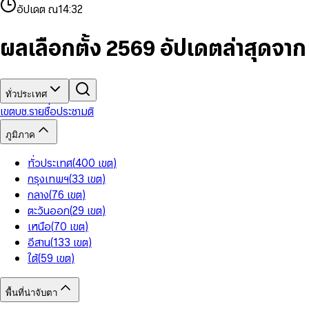
4
8
8
2
7
3
2
6
9
9
อัปเดต ณ
14:32
5
9
9
3
8
4
3
7
6
4
9
5
4
8
7
5
6
5
9
ผลเลือกตั้ง 2569 อัปเดตล่าสุดจา
8
6
7
6
9
7
8
7
8
9
8
9
9
ทั่วประเทศ
เขต
บช.รายชื่อ
ประชามติ
ภูมิภาค
ทั่วประเทศ
(
400
เขต
)
กรุงเทพฯ
(
33
เขต
)
กลาง
(
76
เขต
)
ตะวันออก
(
29
เขต
)
เหนือ
(
70
เขต
)
อีสาน
(
133
เขต
)
ใต้
(
59
เขต
)
พื้นที่น่าจับตา