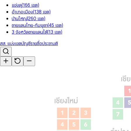
แข่งดุ
(
166
เขต
)
อำเภอเมือง
(
138
เขต
)
บ้านใหญ่
(
260
เขต
)
ชายแดนไทย-กัมพูชา
(
45
เขต
)
3 จังหวัดชายแดนใต้
(
13
เขต
)
สส. แบ่งเขต
บัญชีรายชื่อ
ประชามติ