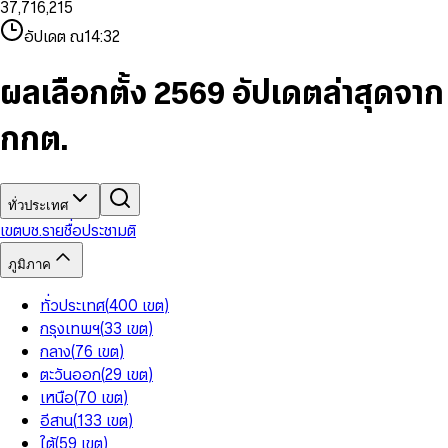
3
7
,
7
1
6
,
2
1
5
8
9
8
4
8
8
2
7
3
2
6
9
9
อัปเดต ณ
14:32
5
9
9
3
8
4
3
7
6
4
9
5
4
8
7
5
6
5
9
ผลเลือกตั้ง 2569 อัปเดตล่าสุดจาก
8
6
7
6
9
7
8
7
กกต.
8
9
8
9
9
ทั่วประเทศ
เขต
บช.รายชื่อ
ประชามติ
ภูมิภาค
ทั่วประเทศ
(
400
เขต
)
กรุงเทพฯ
(
33
เขต
)
กลาง
(
76
เขต
)
ตะวันออก
(
29
เขต
)
เหนือ
(
70
เขต
)
อีสาน
(
133
เขต
)
ใต้
(
59
เขต
)