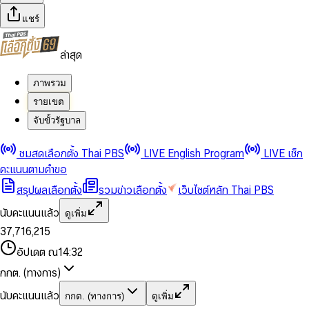
แชร์
ล่าสุด
ภาพรวม
รายเขต
จับขั้วรัฐบาล
0
0
ชมสดเลือกตั้ง Thai PBS
LIVE English Program
LIVE เช็ก
1
1
0
2
2
1
0
คะแนนตามคำขอ
3
3
2
1
สรุปผลเลือกตั้ง
รวมข่าวเลือกตั้ง
เว็บไซต์หลัก Thai PBS
0
4
4
3
2
1
5
5
4
0
3
นับคะแนนแล้ว
ดูเพิ่ม
2
6
6
0
5
1
0
4
0
0
3
7
,
7
1
6
,
2
1
5
1
1
0
4
8
8
2
7
3
2
6
2
2
1
0
อัปเดต ณ
14:32
5
9
9
3
8
4
3
7
3
3
2
1
6
4
9
5
4
8
กกต. (ทางการ)
0
4
4
3
2
7
5
6
5
9
1
5
5
4
0
3
8
6
7
6
นับคะแนนแล้ว
กกต. (ทางการ)
ดูเพิ่ม
2
6
6
0
5
1
0
4
9
7
8
7