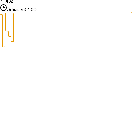
7
1
,
4
3
2
8
2
5
4
3
อัปเดต ณ
01:00
9
3
6
5
4
4
7
6
5
5
8
7
6
6
9
8
7
7
9
8
8
9
9