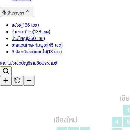
พื้นที่น่าจับตา
แข่งดุ
(
166
เขต
)
อำเภอเมือง
(
138
เขต
)
บ้านใหญ่
(
260
เขต
)
ชายแดนไทย-กัมพูชา
(
45
เขต
)
3 จังหวัดชายแดนใต้
(
13
เขต
)
สส. แบ่งเขต
บัญชีรายชื่อ
ประชามติ