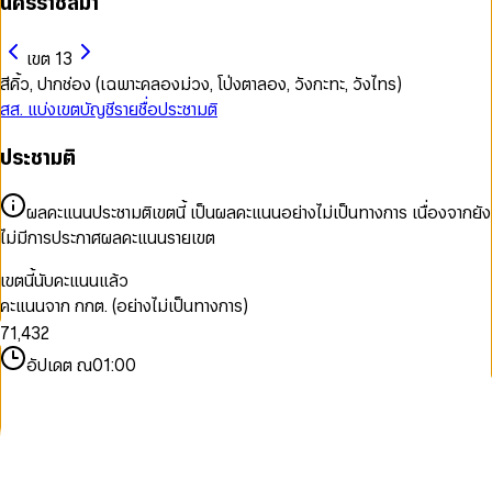
นครราชสีมา
เขต 13
สีคิ้ว, ปากช่อง (เฉพาะคลองม่วง, โป่งตาลอง, วังกะทะ, วังไทร)
สส. แบ่งเขต
บัญชีรายชื่อ
ประชามติ
ประชามติ
0
1
ผลคะแนนประชามติเขตนี้ เป็นผลคะแนนอย่างไม่เป็นทางการ เนื่องจากยัง
2
ไม่มีการประกาศผลคะแนนรายเขต
3
0
4
1
0
เขตนี้นับคะแนนแล้ว
5
2
1
0
คะแนนจาก กกต. (อย่างไม่เป็นทางการ)
6
0
3
2
1
7
1
,
4
3
2
8
2
5
4
3
อัปเดต ณ
01:00
9
3
6
5
4
4
7
6
5
5
8
7
6
6
9
8
7
7
9
8
8
9