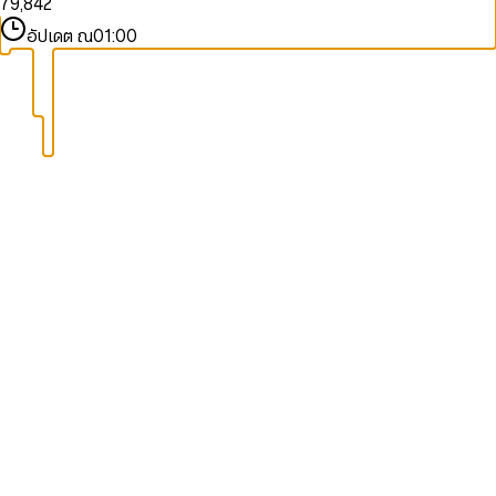
7
9
,
8
4
2
8
9
5
3
อัปเดต ณ
01:00
9
6
4
7
5
8
6
9
7
8
9