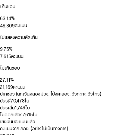
3
0
1
0
5
5
1
เห็นชอบ
4
1
2
1
6
0
6
2
0
5
2
0
3
2
7
1
7
3
1
0
%
6
3
.
1
4
3
8
2
8
4
2
0
1
0
7
4
2
5
คะแนน
4
9
,
3
0
9
5
3
1
2
1
0
8
5
3
6
5
4
1
6
4
2
3
2
1
9
6
4
7
6
5
2
ไม่แสดงความคิดเห็น
0
7
5
3
4
3
2
7
5
8
0
7
6
3
1
8
6
4
5
4
3
8
6
9
1
8
7
4
2
%
9
.
7
5
6
5
0
4
9
7
2
9
8
5
0
3
8
6
คะแนน
7
,
6
1
5
8
3
9
6
1
4
9
7
8
7
2
6
9
4
7
2
5
8
9
8
3
7
ไม่เห็นชอบ
0
5
8
3
6
9
9
4
8
1
6
0
0
9
0
4
7
5
9
%
2
7
.
1
1
1
0
0
5
8
6
3
8
2
2
0
คะแนน
2
1
,
1
6
9
7
4
9
3
3
1
0
3
2
2
7
ปากช่อง (ยกเว้นคลองม่วง, โป่งตาลอง, วังกะทะ, วังไทร)
8
5
4
4
0
2
1
4
3
3
8
9
บัตรดี
70,478
ใบ
6
5
5
1
3
2
5
4
4
9
7
6
6
บัตรเสีย
1,749
ใบ
2
4
3
6
5
5
8
7
7
3
5
4
0
ไม่ออกเสียง
7,615
ใบ
7
6
6
9
8
8
4
6
5
1
8
7
7
เขตนี้นับคะแนนแล้ว
9
9
5
7
6
2
0
9
8
8
คะแนนจาก กกต. (อย่างไม่เป็นทางการ)
6
8
7
3
1
9
9