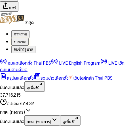
แชร์
ล่าสุด
ภาพรวม
รายเขต
จับขั้วรัฐบาล
0
0
ชมสดเลือกตั้ง Thai PBS
LIVE English Program
LIVE เช็ก
1
1
0
2
2
1
0
คะแนนตามคำขอ
3
3
2
1
สรุปผลเลือกตั้ง
รวมข่าวเลือกตั้ง
เว็บไซต์หลัก Thai PBS
0
4
4
3
2
1
5
5
4
0
3
นับคะแนนแล้ว
ดูเพิ่ม
2
6
6
0
5
1
0
4
0
0
3
7
,
7
1
6
,
2
1
5
1
1
0
4
8
8
2
7
3
2
6
2
2
1
0
อัปเดต ณ
14:32
5
9
9
3
8
4
3
7
3
3
2
1
6
4
9
5
4
8
กกต. (ทางการ)
0
4
4
3
2
7
5
6
5
9
1
5
5
4
0
3
8
6
7
6
นับคะแนนแล้ว
กกต. (ทางการ)
ดูเพิ่ม
2
6
6
0
5
1
0
4
9
7
8
7