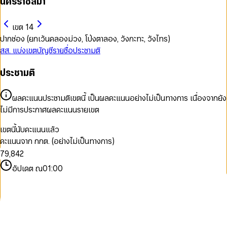
นครราชสีมา
เขต 14
ปากช่อง (ยกเว้นคลองม่วง, โป่งตาลอง, วังกะทะ, วังไทร)
สส. แบ่งเขต
บัญชีรายชื่อ
ประชามติ
0
ประชามติ
1
0
0
2
1
1
3
2
ผลคะแนนประชามติเขตนี้ เป็นผลคะแนนอย่างไม่เป็นทางการ เนื่องจากยัง
2
4
3
ไม่มีการประกาศผลคะแนนรายเขต
3
5
4
0
4
6
5
1
เขตนี้นับคะแนนแล้ว
5
7
6
2
0
คะแนนจาก กกต. (อย่างไม่เป็นทางการ)
6
8
7
3
1
7
9
,
8
4
2
8
9
5
3
อัปเดต ณ
01:00
9
6
4
7
5
8
6
9
7
8
9