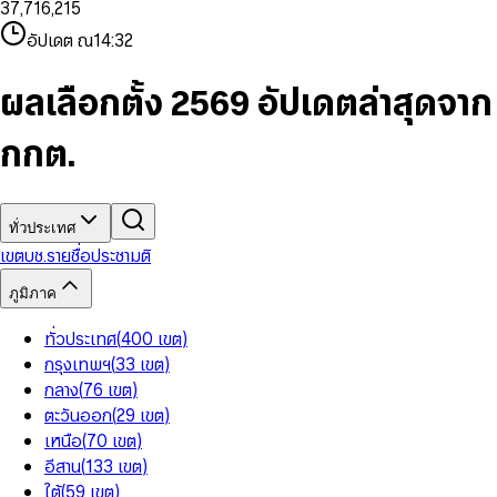
3
7
,
7
1
6
,
2
1
5
8
9
8
4
8
8
2
7
3
2
6
9
9
อัปเดต ณ
14:32
5
9
9
3
8
4
3
7
6
4
9
5
4
8
7
5
6
5
9
ผลเลือกตั้ง 2569 อัปเดตล่าสุดจาก
8
6
7
6
9
7
8
7
กกต.
8
9
8
9
9
ทั่วประเทศ
เขต
บช.รายชื่อ
ประชามติ
ภูมิภาค
ทั่วประเทศ
(
400
เขต
)
กรุงเทพฯ
(
33
เขต
)
กลาง
(
76
เขต
)
ตะวันออก
(
29
เขต
)
เหนือ
(
70
เขต
)
อีสาน
(
133
เขต
)
ใต้
(
59
เขต
)