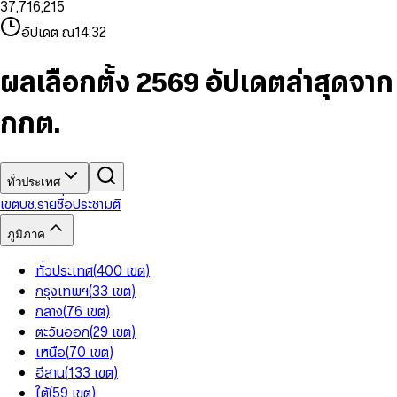
3
7
,
7
1
6
,
2
1
5
8
9
8
4
8
8
2
7
3
2
6
9
9
อัปเดต ณ
14:32
5
9
9
3
8
4
3
7
6
4
9
5
4
8
7
5
6
5
9
ผลเลือกตั้ง 2569 อัปเดตล่าสุดจาก
8
6
7
6
9
7
8
7
กกต.
8
9
8
9
9
ทั่วประเทศ
เขต
บช.รายชื่อ
ประชามติ
ภูมิภาค
ทั่วประเทศ
(
400
เขต
)
กรุงเทพฯ
(
33
เขต
)
กลาง
(
76
เขต
)
ตะวันออก
(
29
เขต
)
เหนือ
(
70
เขต
)
อีสาน
(
133
เขต
)
ใต้
(
59
เขต
)