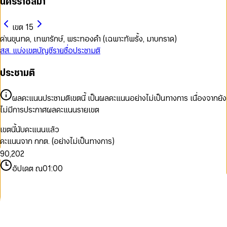
นครราชสีมา
เขต 15
ด่านขุนทด, เทพารักษ์, พระทองคำ (เฉพาะทัพรั้ง, มาบกราด)
สส. แบ่งเขต
บัญชีรายชื่อ
ประชามติ
0
ประชามติ
1
2
3
ผลคะแนนประชามติเขตนี้ เป็นผลคะแนนอย่างไม่เป็นทางการ เนื่องจากยัง
4
ไม่มีการประกาศผลคะแนนรายเขต
5
6
เขตนี้นับคะแนนแล้ว
7
0
0
คะแนนจาก กกต. (อย่างไม่เป็นทางการ)
8
1
1
9
0
,
2
0
2
1
3
1
3
อัปเดต ณ
01:00
2
4
2
4
3
5
3
5
4
6
4
6
5
7
5
7
6
8
6
8
7
9
7
9