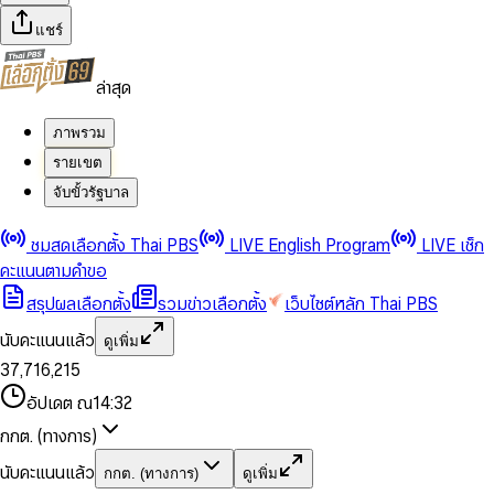
แชร์
ล่าสุด
ภาพรวม
รายเขต
จับขั้วรัฐบาล
0
0
ชมสดเลือกตั้ง Thai PBS
LIVE English Program
LIVE เช็ก
1
1
0
2
2
1
0
คะแนนตามคำขอ
3
3
2
1
สรุปผลเลือกตั้ง
รวมข่าวเลือกตั้ง
เว็บไซต์หลัก Thai PBS
0
4
4
3
2
1
5
5
4
0
3
นับคะแนนแล้ว
ดูเพิ่ม
2
6
6
0
5
1
0
4
0
0
3
7
,
7
1
6
,
2
1
5
1
1
0
4
8
8
2
7
3
2
6
2
2
1
0
อัปเดต ณ
14:32
5
9
9
3
8
4
3
7
3
3
2
1
6
4
9
5
4
8
กกต. (ทางการ)
0
4
4
3
2
7
5
6
5
9
1
5
5
4
0
3
8
6
7
6
นับคะแนนแล้ว
กกต. (ทางการ)
ดูเพิ่ม
2
6
6
0
5
1
0
4
9
7
8
7