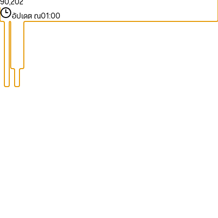
9
0
,
2
0
2
1
3
1
3
อัปเดต ณ
01:00
2
4
2
4
3
5
3
5
4
6
4
6
5
7
5
7
6
8
6
8
7
9
7
9
8
8
9
9