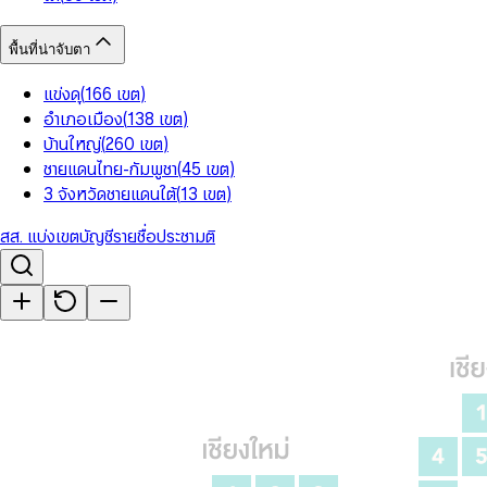
พื้นที่น่าจับตา
แข่งดุ
(
166
เขต
)
อำเภอเมือง
(
138
เขต
)
บ้านใหญ่
(
260
เขต
)
ชายแดนไทย-กัมพูชา
(
45
เขต
)
3 จังหวัดชายแดนใต้
(
13
เขต
)
สส. แบ่งเขต
บัญชีรายชื่อ
ประชามติ