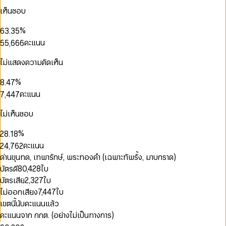
3
0
0
2
1
1
2
2
2
0
เห็นชอบ
4
1
1
3
2
2
3
3
3
1
0
5
2
2
4
3
3
4
4
4
2
1
0
0
%
6
3
.
3
5
4
4
5
5
5
3
2
1
1
7
4
4
6
คะแนน
5
5
,
6
6
6
4
0
3
2
2
8
5
5
7
6
6
7
7
7
5
1
4
3
0
0
3
9
6
6
8
0
0
7
7
8
8
8
ไม่แสดงความคิดเห็น
6
2
5
4
1
1
4
7
7
9
1
1
8
8
9
9
9
7
3
6
5
2
2
5
8
8
2
2
9
9
0
%
8
.
4
7
6
3
3
6
9
9
3
3
1
0
9
5
8
คะแนน
7
,
4
4
7
4
4
2
1
6
9
8
5
5
8
5
5
0
3
2
7
9
6
6
9
ไม่เห็นชอบ
0
6
6
1
4
3
8
7
7
1
7
0
7
0
2
5
4
0
9
8
8
%
2
8
.
1
8
1
3
6
5
1
9
9
3
9
2
9
0
คะแนน
2
4
,
7
6
2
4
3
1
3
5
8
7
3
ด่านขุนทด, เทพารักษ์, พระทองคำ (เฉพาะทัพรั้ง, มาบกราด)
5
4
2
4
6
9
8
4
บัตรดี
80,428
ใบ
6
5
3
5
7
9
5
7
6
บัตรเสีย
2,327
ใบ
4
6
8
6
8
7
5
ไม่ออกเสียง
7,447
ใบ
7
9
7
9
8
6
8
8
เขตนี้นับคะแนนแล้ว
9
7
0
0
9
9
คะแนนจาก กกต. (อย่างไม่เป็นทางการ)
8
1
1