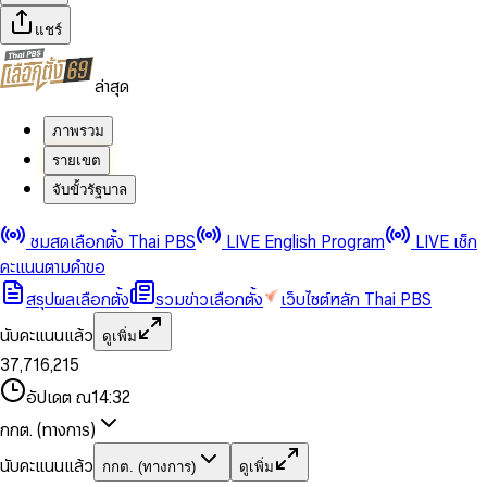
แชร์
ล่าสุด
ภาพรวม
รายเขต
จับขั้วรัฐบาล
0
0
ชมสดเลือกตั้ง Thai PBS
LIVE English Program
LIVE เช็ก
1
1
0
2
2
1
0
คะแนนตามคำขอ
3
3
2
1
สรุปผลเลือกตั้ง
รวมข่าวเลือกตั้ง
เว็บไซต์หลัก Thai PBS
0
4
4
3
2
1
5
5
4
0
3
นับคะแนนแล้ว
ดูเพิ่ม
2
6
6
0
5
1
0
4
0
0
3
7
,
7
1
6
,
2
1
5
1
1
0
4
8
8
2
7
3
2
6
2
2
1
0
อัปเดต ณ
14:32
5
9
9
3
8
4
3
7
3
3
2
1
6
4
9
5
4
8
กกต. (ทางการ)
0
4
4
3
2
7
5
6
5
9
1
5
5
4
0
3
8
6
7
6
นับคะแนนแล้ว
กกต. (ทางการ)
ดูเพิ่ม
2
6
6
0
5
1
0
4
9
7
8
7