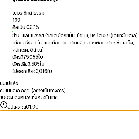
เบอร์ 8
กล้าธรรม
199
คิดเป็น
0.27
%
ชำนิ, พลับพลาชัย (ยกเว้นโคกขมิ้น, ป่าชัน), ประโคนชัย (เฉพาะไพศาล),
เมืองบุรีรัมย์ (เฉพาะเมืองฝาง, สวายจีก, สองห้อง, สะแกซำ, เสม็ด,
หลักเขต, อิสาณ)
บัตรดี
75,055
ใบ
บัตรเสีย
3,585
ใบ
ไม่ออกเสียง
3,016
ใบ
นับไปแล้ว
คะแนนจาก กกต. (อย่างเป็นทางการ)
100
%
ของหน่วยทั้งหมดในเขต
อัปเดต ณ
01:00