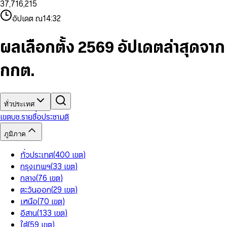
3
7
,
7
1
6
,
2
1
5
8
9
8
4
8
8
2
7
3
2
6
9
9
อัปเดต ณ
14:32
5
9
9
3
8
4
3
7
6
4
9
5
4
8
7
5
6
5
9
ผลเลือกตั้ง 2569 อัปเดตล่าสุดจาก
8
6
7
6
9
7
8
7
กกต.
8
9
8
9
9
ทั่วประเทศ
เขต
บช.รายชื่อ
ประชามติ
ภูมิภาค
ทั่วประเทศ
(
400
เขต
)
กรุงเทพฯ
(
33
เขต
)
กลาง
(
76
เขต
)
ตะวันออก
(
29
เขต
)
เหนือ
(
70
เขต
)
อีสาน
(
133
เขต
)
ใต้
(
59
เขต
)