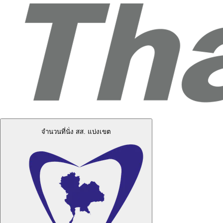
จำนวนที่นั่ง สส. แบ่งเขต