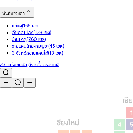
พื้นที่น่าจับตา
แข่งดุ
(
166
เขต
)
อำเภอเมือง
(
138
เขต
)
บ้านใหญ่
(
260
เขต
)
ชายแดนไทย-กัมพูชา
(
45
เขต
)
3 จังหวัดชายแดนใต้
(
13
เขต
)
สส. แบ่งเขต
บัญชีรายชื่อ
ประชามติ