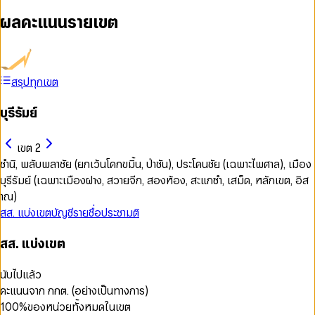
ผลคะแนนรายเขต
สรุปทุกเขต
บุรีรัมย์
เขต 2
ชำนิ, พลับพลาชัย (ยกเว้นโคกขมิ้น, ป่าชัน), ประโคนชัย (เฉพาะไพศาล), เมือง
บุรีรัมย์ (เฉพาะเมืองฝาง, สวายจีก, สองห้อง, สะแกซำ, เสม็ด, หลักเขต, อิส
าณ)
สส. แบ่งเขต
บัญชีรายชื่อ
ประชามติ
สส. แบ่งเขต
นับไปแล้ว
คะแนนจาก กกต. (อย่างเป็นทางการ)
100
%
ของหน่วยทั้งหมดในเขต