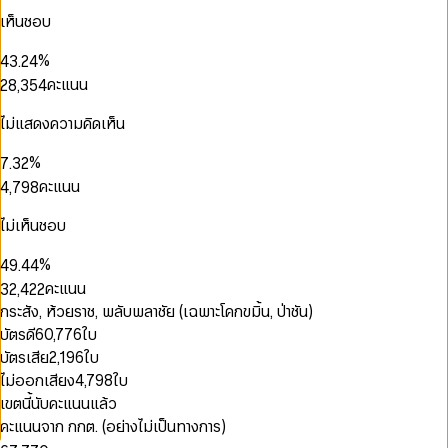
1
0
1
4
1
0
เห็นชอบ
0
2
1
0
2
5
0
2
1
0
1
0
3
2
1
3
0
6
1
3
2
1
0
2
1
%
4
3
.
2
4
1
7
2
4
3
2
1
3
2
5
4
3
5
คะแนน
2
8
,
3
5
4
3
2
4
3
6
5
4
6
0
3
9
4
6
5
4
0
0
3
5
4
7
6
5
7
1
4
5
7
6
ไม่แสดงความคิดเห็น
5
1
0
1
4
6
5
8
7
6
8
2
5
6
8
7
6
2
1
2
5
7
6
9
8
7
9
3
6
7
9
8
%
7
.
3
2
3
6
8
7
9
8
4
7
8
9
8
4
3
คะแนน
4
,
7
9
8
9
0
5
0
0
8
9
9
5
4
5
8
9
1
6
1
1
9
0
6
5
6
9
ไม่เห็นชอบ
2
7
2
2
0
1
7
6
7
3
8
3
3
1
0
2
0
0
8
7
8
%
4
9
.
4
4
2
1
3
1
1
9
8
9
5
5
5
คะแนน
3
2
,
4
2
2
9
6
6
6
4
3
5
3
3
กระสัง, ห้วยราช, พลับพลาชัย (เฉพาะโคกขมิ้น, ป่าชัน)
7
7
7
0
0
0
5
4
6
4
4
บัตรดี
60,776
ใบ
8
8
8
0
1
1
1
6
5
7
5
5
9
9
9
บัตรเสีย
2,196
ใบ
1
2
2
2
7
6
8
6
6
2
3
3
3
ไม่ออกเสียง
4,798
ใบ
8
7
9
7
7
3
4
4
4
9
8
8
8
เขตนี้นับคะแนนแล้ว
4
5
5
5
9
9
9
คะแนนจาก กกต. (อย่างไม่เป็นทางการ)
5
6
6
6