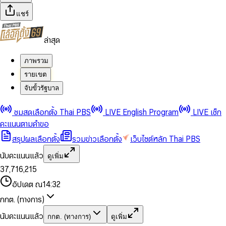
แชร์
ล่าสุด
ภาพรวม
รายเขต
จับขั้วรัฐบาล
0
0
ชมสดเลือกตั้ง Thai PBS
LIVE English Program
LIVE เช็ก
1
1
0
2
2
1
0
คะแนนตามคำขอ
3
3
2
1
สรุปผลเลือกตั้ง
รวมข่าวเลือกตั้ง
เว็บไซต์หลัก Thai PBS
0
4
4
3
2
1
5
5
4
0
3
นับคะแนนแล้ว
ดูเพิ่ม
2
6
6
0
5
1
0
4
0
0
3
7
,
7
1
6
,
2
1
5
1
1
0
4
8
8
2
7
3
2
6
2
2
1
0
อัปเดต ณ
14:32
5
9
9
3
8
4
3
7
3
3
2
1
6
4
9
5
4
8
กกต. (ทางการ)
0
4
4
3
2
7
5
6
5
9
1
5
5
4
0
3
8
6
7
6
นับคะแนนแล้ว
กกต. (ทางการ)
ดูเพิ่ม
2
6
6
0
5
1
0
4
9
7
8
7