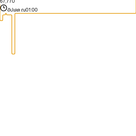
6
7
,
7
7
0
7
8
8
8
1
อัปเดต ณ
01:00
8
9
9
9
2
9
3
4
5
6
7
8
9