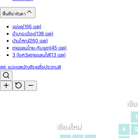
พื้นที่น่าจับตา
แข่งดุ
(
166
เขต
)
อำเภอเมือง
(
138
เขต
)
บ้านใหญ่
(
260
เขต
)
ชายแดนไทย-กัมพูชา
(
45
เขต
)
3 จังหวัดชายแดนใต้
(
13
เขต
)
สส. แบ่งเขต
บัญชีรายชื่อ
ประชามติ