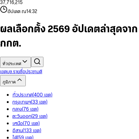
3
7
,
7
1
6
,
2
1
5
8
9
8
4
8
8
2
7
3
2
6
9
9
อัปเดต ณ
14:32
5
9
9
3
8
4
3
7
6
4
9
5
4
8
7
5
6
5
9
ผลเลือกตั้ง 2569 อัปเดตล่าสุดจาก
8
6
7
6
9
7
8
7
กกต.
8
9
8
9
9
ทั่วประเทศ
เขต
บช.รายชื่อ
ประชามติ
ภูมิภาค
ทั่วประเทศ
(
400
เขต
)
กรุงเทพฯ
(
33
เขต
)
กลาง
(
76
เขต
)
ตะวันออก
(
29
เขต
)
เหนือ
(
70
เขต
)
อีสาน
(
133
เขต
)
ใต้
(
59
เขต
)