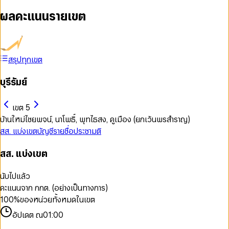
ผลคะแนนรายเขต
สรุปทุกเขต
บุรีรัมย์
เขต 5
บ้านใหม่ไชยพจน์, นาโพธิ์, พุทไธสง, คูเมือง (ยกเว้นพรสำราญ)
สส. แบ่งเขต
บัญชีรายชื่อ
ประชามติ
สส. แบ่งเขต
นับไปแล้ว
คะแนนจาก กกต. (อย่างเป็นทางการ)
100
%
ของหน่วยทั้งหมดในเขต
อัปเดต ณ
01:00