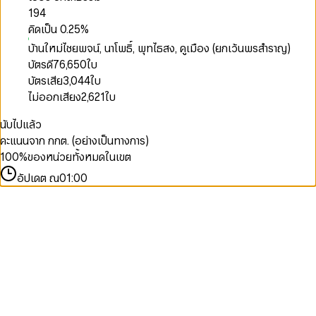
194
คิดเป็น
0.25
%
บ้านใหม่ไชยพจน์, นาโพธิ์, พุทไธสง, คูเมือง (ยกเว้นพรสำราญ)
บัตรดี
76,650
ใบ
บัตรเสีย
3,044
ใบ
ไม่ออกเสียง
2,621
ใบ
นับไปแล้ว
คะแนนจาก กกต. (อย่างเป็นทางการ)
100
%
ของหน่วยทั้งหมดในเขต
อัปเดต ณ
01:00