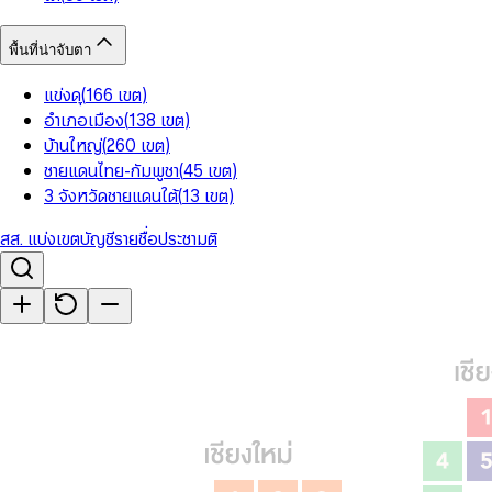
พื้นที่น่าจับตา
แข่งดุ
(
166
เขต
)
อำเภอเมือง
(
138
เขต
)
บ้านใหญ่
(
260
เขต
)
ชายแดนไทย-กัมพูชา
(
45
เขต
)
3 จังหวัดชายแดนใต้
(
13
เขต
)
สส. แบ่งเขต
บัญชีรายชื่อ
ประชามติ