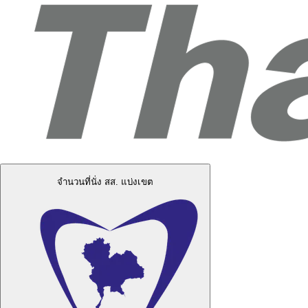
จำนวนที่นั่ง สส. แบ่งเขต