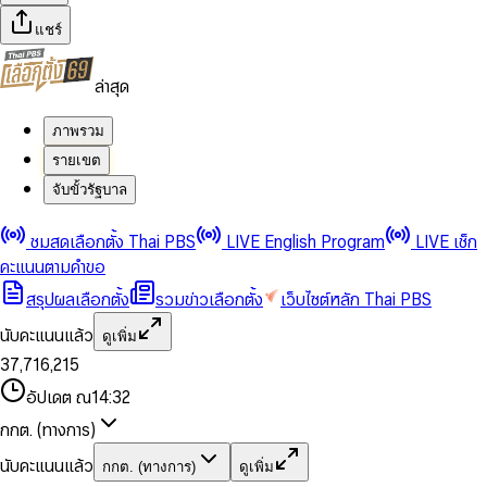
แชร์
ล่าสุด
ภาพรวม
รายเขต
จับขั้วรัฐบาล
0
0
ชมสดเลือกตั้ง Thai PBS
LIVE English Program
LIVE เช็ก
1
1
0
2
2
1
0
คะแนนตามคำขอ
3
3
2
1
สรุปผลเลือกตั้ง
รวมข่าวเลือกตั้ง
เว็บไซต์หลัก Thai PBS
0
4
4
3
2
1
5
5
4
0
3
นับคะแนนแล้ว
ดูเพิ่ม
2
6
6
0
5
1
0
4
0
0
3
7
,
7
1
6
,
2
1
5
1
1
0
4
8
8
2
7
3
2
6
2
2
1
0
อัปเดต ณ
14:32
5
9
9
3
8
4
3
7
3
3
2
1
6
4
9
5
4
8
กกต. (ทางการ)
0
4
4
3
2
7
5
6
5
9
1
5
5
4
0
3
8
6
7
6
นับคะแนนแล้ว
กกต. (ทางการ)
ดูเพิ่ม
2
6
6
0
5
1
0
4
9
7
8
7