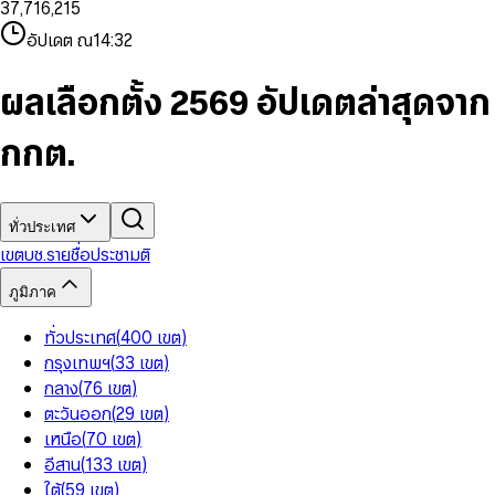
3
7
,
7
1
6
,
2
1
5
8
9
8
4
8
8
2
7
3
2
6
9
9
อัปเดต ณ
14:32
5
9
9
3
8
4
3
7
6
4
9
5
4
8
7
5
6
5
9
ผลเลือกตั้ง 2569 อัปเดตล่าสุดจาก
8
6
7
6
9
7
8
7
กกต.
8
9
8
9
9
ทั่วประเทศ
เขต
บช.รายชื่อ
ประชามติ
ภูมิภาค
ทั่วประเทศ
(
400
เขต
)
กรุงเทพฯ
(
33
เขต
)
กลาง
(
76
เขต
)
ตะวันออก
(
29
เขต
)
เหนือ
(
70
เขต
)
อีสาน
(
133
เขต
)
ใต้
(
59
เขต
)