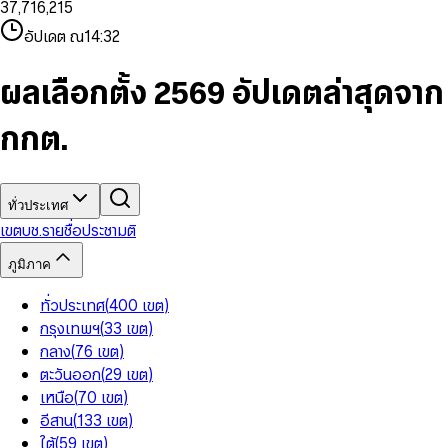
3
7
,
7
1
6
,
2
1
5
8
9
8
4
8
8
2
7
3
2
6
9
9
อัปเดต ณ
14:32
5
9
9
3
8
4
3
7
6
4
9
5
4
8
7
5
6
5
9
ผลเลือกตั้ง 2569 อัปเดตล่าสุดจาก
8
6
7
6
9
7
8
7
กกต.
8
9
8
9
9
ทั่วประเทศ
เขต
บช.รายชื่อ
ประชามติ
ภูมิภาค
ทั่วประเทศ
(
400
เขต
)
กรุงเทพฯ
(
33
เขต
)
กลาง
(
76
เขต
)
ตะวันออก
(
29
เขต
)
เหนือ
(
70
เขต
)
อีสาน
(
133
เขต
)
ใต้
(
59
เขต
)