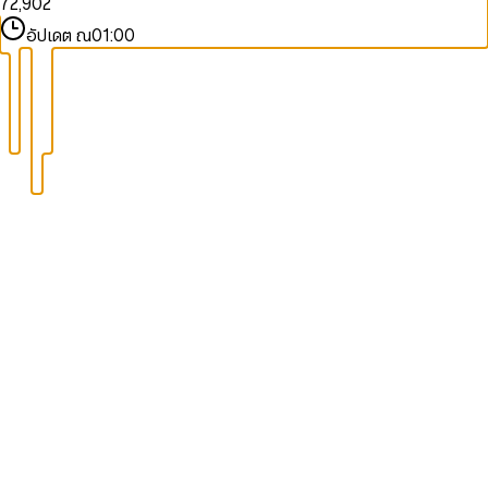
7
2
,
9
0
2
8
3
1
3
อัปเดต ณ
01:00
9
4
2
4
5
3
5
6
4
6
7
5
7
8
6
8
9
7
9
8
9