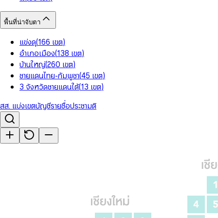
พื้นที่น่าจับตา
แข่งดุ
(
166
เขต
)
อำเภอเมือง
(
138
เขต
)
บ้านใหญ่
(
260
เขต
)
ชายแดนไทย-กัมพูชา
(
45
เขต
)
3 จังหวัดชายแดนใต้
(
13
เขต
)
สส. แบ่งเขต
บัญชีรายชื่อ
ประชามติ