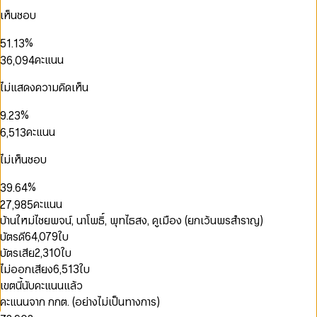
2
0
2
5
0
1
เห็นชอบ
3
1
0
3
6
1
2
4
0
0
2
1
4
7
2
3
%
5
1
.
1
3
2
5
8
3
4
0
6
2
2
4
คะแนน
3
6
,
0
9
4
5
1
0
7
3
3
5
0
4
7
1
5
6
0
2
1
8
4
4
6
1
5
8
2
6
ไม่แสดงความคิดเห็น
0
7
0
1
3
2
0
9
5
5
7
2
6
9
3
7
1
0
8
1
2
4
3
1
6
6
8
3
0
7
4
8
0
2
1
%
9
.
2
3
5
4
0
2
7
7
9
4
1
8
5
9
1
3
2
3
4
คะแนน
6
,
5
1
3
8
8
5
2
0
9
6
2
4
3
0
4
5
7
6
2
4
9
9
0
6
3
1
7
3
5
4
1
5
6
8
7
3
5
ไม่เห็นชอบ
1
7
4
2
8
4
6
5
2
6
7
9
8
4
6
2
8
5
3
9
0
5
7
6
3
7
8
9
5
7
%
3
9
.
6
4
1
6
8
7
4
8
9
6
8
4
7
5
0
คะแนน
2
7
,
9
8
5
9
7
9
5
8
6
1
3
8
9
6
บ้านใหม่ไชยพจน์, นาโพธิ์, พุทไธสง, คูเมือง (ยกเว้นพรสำราญ)
8
6
9
7
0
2
4
9
7
9
บัตรดี
64,079
ใบ
7
8
1
3
5
8
8
9
บัตรเสีย
2,310
ใบ
2
4
6
9
9
3
5
ไม่ออกเสียง
6,513
ใบ
7
4
6
8
เขตนี้นับคะแนนแล้ว
5
0
7
0
9
คะแนนจาก กกต. (อย่างไม่เป็นทางการ)
6
1
8
1