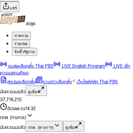
แชร์
ล่าสุด
ภาพรวม
รายเขต
จับขั้วรัฐบาล
0
0
ชมสดเลือกตั้ง Thai PBS
LIVE English Program
LIVE เช็ก
1
1
0
2
2
1
0
คะแนนตามคำขอ
3
3
2
1
สรุปผลเลือกตั้ง
รวมข่าวเลือกตั้ง
เว็บไซต์หลัก Thai PBS
0
4
4
3
2
1
5
5
4
0
3
นับคะแนนแล้ว
ดูเพิ่ม
2
6
6
0
5
1
0
4
0
0
3
7
,
7
1
6
,
2
1
5
1
1
0
4
8
8
2
7
3
2
6
2
2
1
0
อัปเดต ณ
14:32
5
9
9
3
8
4
3
7
3
3
2
1
6
4
9
5
4
8
กกต. (ทางการ)
0
4
4
3
2
7
5
6
5
9
1
5
5
4
0
3
8
6
7
6
นับคะแนนแล้ว
กกต. (ทางการ)
ดูเพิ่ม
2
6
6
0
5
1
0
4
9
7
8
7