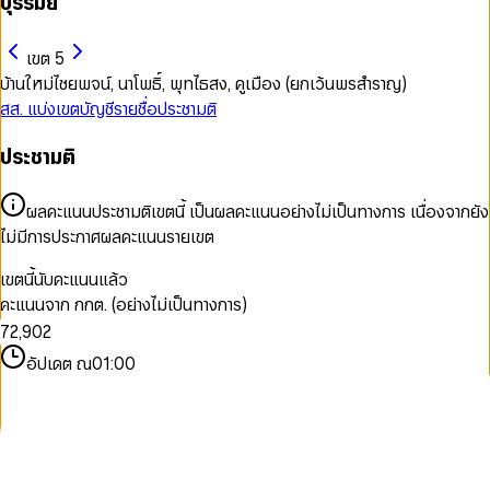
บุรีรัมย์
เขต 5
บ้านใหม่ไชยพจน์, นาโพธิ์, พุทไธสง, คูเมือง (ยกเว้นพรสำราญ)
สส. แบ่งเขต
บัญชีรายชื่อ
ประชามติ
0
ประชามติ
1
0
2
1
3
ผลคะแนนประชามติเขตนี้ เป็นผลคะแนนอย่างไม่เป็นทางการ เนื่องจากยัง
2
4
ไม่มีการประกาศผลคะแนนรายเขต
3
5
4
6
เขตนี้นับคะแนนแล้ว
5
0
7
0
คะแนนจาก กกต. (อย่างไม่เป็นทางการ)
6
1
8
1
7
2
,
9
0
2
8
3
1
3
อัปเดต ณ
01:00
9
4
2
4
5
3
5
6
4
6
7
5
7
8
6
8
9
7
9