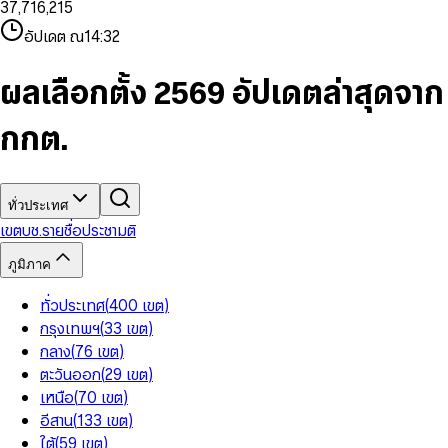
3
7
,
7
1
6
,
2
1
5
8
9
8
4
8
8
2
7
3
2
6
9
9
อัปเดต ณ
14:32
5
9
9
3
8
4
3
7
6
4
9
5
4
8
7
5
6
5
9
ผลเลือกตั้ง 2569 อัปเดตล่าสุดจาก
8
6
7
6
9
7
8
7
กกต.
8
9
8
9
9
ทั่วประเทศ
เขต
บช.รายชื่อ
ประชามติ
ภูมิภาค
ทั่วประเทศ
(
400
เขต
)
กรุงเทพฯ
(
33
เขต
)
กลาง
(
76
เขต
)
ตะวันออก
(
29
เขต
)
เหนือ
(
70
เขต
)
อีสาน
(
133
เขต
)
ใต้
(
59
เขต
)