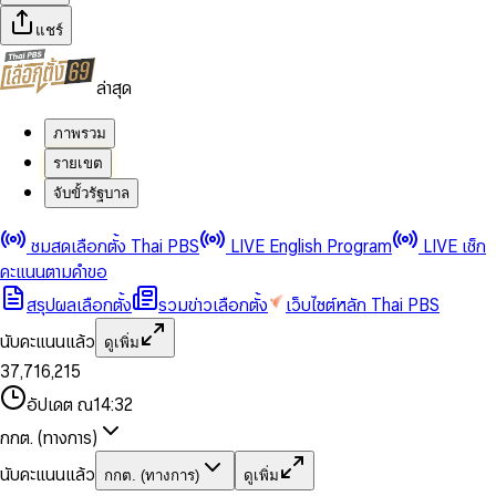
แชร์
ล่าสุด
ภาพรวม
รายเขต
จับขั้วรัฐบาล
0
0
ชมสดเลือกตั้ง Thai PBS
LIVE English Program
LIVE เช็ก
1
1
0
2
2
1
0
คะแนนตามคำขอ
3
3
2
1
สรุปผลเลือกตั้ง
รวมข่าวเลือกตั้ง
เว็บไซต์หลัก Thai PBS
0
4
4
3
2
1
5
5
4
0
3
นับคะแนนแล้ว
ดูเพิ่ม
2
6
6
0
5
1
0
4
0
0
3
7
,
7
1
6
,
2
1
5
1
1
0
4
8
8
2
7
3
2
6
2
2
1
0
อัปเดต ณ
14:32
5
9
9
3
8
4
3
7
3
3
2
1
6
4
9
5
4
8
กกต. (ทางการ)
0
4
4
3
2
7
5
6
5
9
1
5
5
4
0
3
8
6
7
6
นับคะแนนแล้ว
กกต. (ทางการ)
ดูเพิ่ม
2
6
6
0
5
1
0
4
9
7
8
7