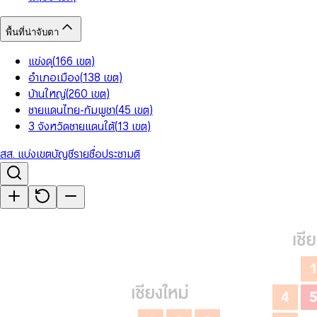
พื้นที่น่าจับตา
แข่งดุ
(
166
เขต
)
อำเภอเมือง
(
138
เขต
)
บ้านใหญ่
(
260
เขต
)
ชายแดนไทย-กัมพูชา
(
45
เขต
)
3 จังหวัดชายแดนใต้
(
13
เขต
)
สส. แบ่งเขต
บัญชีรายชื่อ
ประชามติ