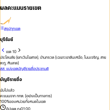
ผลคะแนนรายเขต
สรุปทุกเขต
บุรีรัมย์
เขต 10
ประโคนชัย (ยกเว้นไพศาล), บ้านกรวด (เฉพาะเขาดินเหนือ, โนนเจริญ, สาย
ตะกู, หินลาด)
สส. แบ่งเขต
บัญชีรายชื่อ
ประชามติ
บัญชีรายชื่อ
นับไปแล้ว
คะแนนจาก กกต. (อย่างเป็นทางการ)
100
%
ของหน่วยทั้งหมดในเขต
อัปเดต ณ
01:00