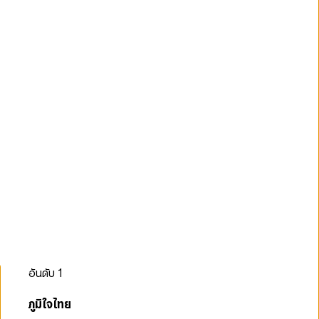
อันดับ
1
ภูมิใจไทย