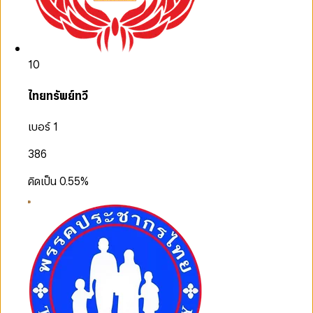
10
ไทยทรัพย์ทวี
เบอร์ 1
386
คิดเป็น
0.55
%