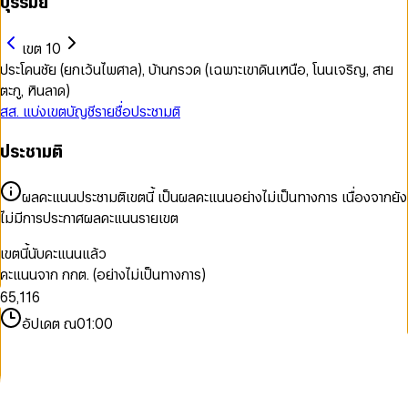
บุรีรัมย์
เขต 10
ประโคนชัย (ยกเว้นไพศาล), บ้านกรวด (เฉพาะเขาดินเหนือ, โนนเจริญ, สาย
ตะกู, หินลาด)
สส. แบ่งเขต
บัญชีรายชื่อ
ประชามติ
ประชามติ
0
0
ผลคะแนนประชามติเขตนี้ เป็นผลคะแนนอย่างไม่เป็นทางการ เนื่องจากยัง
1
0
1
ไม่มีการประกาศผลคะแนนรายเขต
2
1
2
3
2
3
เขตนี้นับคะแนนแล้ว
4
3
4
คะแนนจาก กกต. (อย่างไม่เป็นทางการ)
5
4
0
0
5
6
5
,
1
1
6
7
6
2
2
7
อัปเดต ณ
01:00
8
7
3
3
8
9
8
4
4
9
9
5
5
6
6
7
7