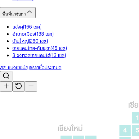
พื้นที่น่าจับตา
แข่งดุ
(
166
เขต
)
อำเภอเมือง
(
138
เขต
)
บ้านใหญ่
(
260
เขต
)
ชายแดนไทย-กัมพูชา
(
45
เขต
)
3 จังหวัดชายแดนใต้
(
13
เขต
)
สส. แบ่งเขต
บัญชีรายชื่อ
ประชามติ