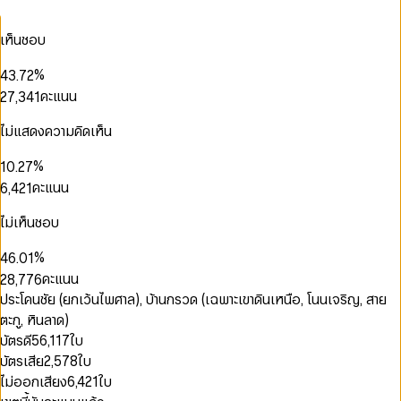
0
3
2
1
0
4
3
0
เห็นชอบ
2
1
5
0
4
0
1
0
3
2
6
1
0
5
1
2
1
%
4
3
.
7
2
1
6
2
3
0
2
0
5
4
8
3
คะแนน
2
7
,
3
4
1
3
1
6
5
9
4
3
8
4
5
2
4
2
0
7
6
5
4
9
5
6
3
ไม่แสดงความคิดเห็น
0
5
3
1
8
7
6
5
6
7
4
0
0
1
6
4
2
0
9
8
7
0
6
7
8
5
1
0
0
%
1
0
.
2
7
5
3
1
0
9
8
1
7
8
9
6
2
1
1
0
2
1
3
8
คะแนน
6
,
4
2
1
9
0
2
8
9
7
3
2
2
1
3
2
4
9
7
5
3
2
1
3
9
8
4
3
3
2
4
3
5
8
6
4
3
ไม่เห็นชอบ
2
4
9
5
4
4
3
5
4
6
9
7
5
4
3
5
0
0
6
5
5
4
6
5
7
8
6
5
%
4
6
.
0
1
1
7
6
6
5
7
6
8
9
7
6
5
7
1
2
คะแนน
2
8
,
7
7
6
8
7
9
8
7
6
8
2
3
3
9
8
8
7
9
8
ประโคนชัย (ยกเว้นไพศาล), บ้านกรวด (เฉพาะเขาดินเหนือ, โนนเจริญ, สาย
9
8
7
9
3
4
4
9
9
8
9
9
ตะกู, หินลาด)
8
4
5
5
9
9
5
6
บัตรดี
56,117
ใบ
6
0
0
6
7
บัตรเสีย
2,578
ใบ
7
1
0
1
7
8
8
2
1
2
ไม่ออกเสียง
6,421
ใบ
8
9
9
3
2
3