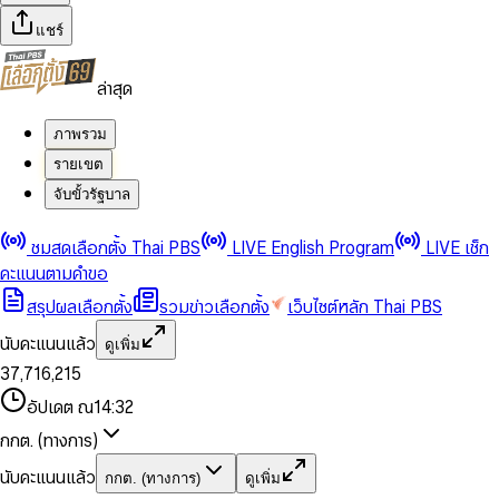
แชร์
ล่าสุด
ภาพรวม
รายเขต
จับขั้วรัฐบาล
0
0
ชมสดเลือกตั้ง Thai PBS
LIVE English Program
LIVE เช็ก
1
1
0
2
2
1
0
คะแนนตามคำขอ
3
3
2
1
สรุปผลเลือกตั้ง
รวมข่าวเลือกตั้ง
เว็บไซต์หลัก Thai PBS
0
4
4
3
2
1
5
5
4
0
3
นับคะแนนแล้ว
ดูเพิ่ม
2
6
6
0
5
1
0
4
0
0
3
7
,
7
1
6
,
2
1
5
1
1
0
4
8
8
2
7
3
2
6
2
2
1
0
อัปเดต ณ
14:32
5
9
9
3
8
4
3
7
3
3
2
1
6
4
9
5
4
8
กกต. (ทางการ)
0
4
4
3
2
7
5
6
5
9
1
5
5
4
0
3
8
6
7
6
นับคะแนนแล้ว
กกต. (ทางการ)
ดูเพิ่ม
2
6
6
0
5
1
0
4
9
7
8
7