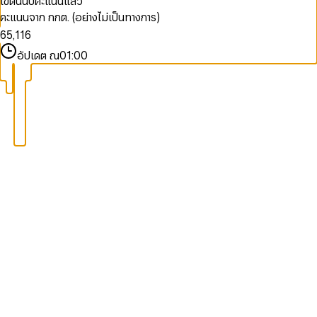
เขตนี้นับคะแนนแล้ว
9
4
3
4
คะแนนจาก กกต. (อย่างไม่เป็นทางการ)
5
4
0
0
5
6
5
,
1
1
6
7
6
2
2
7
อัปเดต ณ
01:00
8
7
3
3
8
9
8
4
4
9
9
5
5
6
6
7
7
8
8
9
9