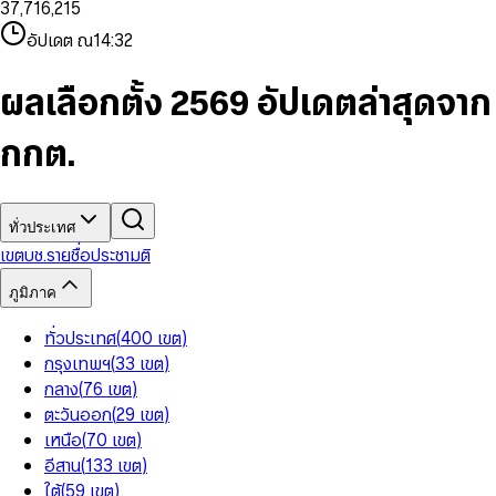
3
7
,
7
1
6
,
2
1
5
8
9
8
4
8
8
2
7
3
2
6
9
9
อัปเดต ณ
14:32
5
9
9
3
8
4
3
7
6
4
9
5
4
8
7
5
6
5
9
ผลเลือกตั้ง 2569 อัปเดตล่าสุดจาก
8
6
7
6
9
7
8
7
กกต.
8
9
8
9
9
ทั่วประเทศ
เขต
บช.รายชื่อ
ประชามติ
ภูมิภาค
ทั่วประเทศ
(
400
เขต
)
กรุงเทพฯ
(
33
เขต
)
กลาง
(
76
เขต
)
ตะวันออก
(
29
เขต
)
เหนือ
(
70
เขต
)
อีสาน
(
133
เขต
)
ใต้
(
59
เขต
)