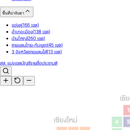
พื้นที่น่าจับตา
แข่งดุ
(
166
เขต
)
อำเภอเมือง
(
138
เขต
)
บ้านใหญ่
(
260
เขต
)
ชายแดนไทย-กัมพูชา
(
45
เขต
)
3 จังหวัดชายแดนใต้
(
13
เขต
)
สส. แบ่งเขต
บัญชีรายชื่อ
ประชามติ