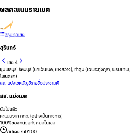
ผลคะแนนรายเขต
สรุปทุกเขต
สุรินทร์
เขต 4
ชุมพลบุรี, รัตนบุรี (ยกเว้นเบิด, ยางสว่าง), ท่าตูม (เฉพาะทุ่งกุลา, พรมเทพ,
โพนครก)
สส. แบ่งเขต
บัญชีรายชื่อ
ประชามติ
สส. แบ่งเขต
นับไปแล้ว
คะแนนจาก กกต. (อย่างเป็นทางการ)
100
%
ของหน่วยทั้งหมดในเขต
อัปเดต ณ
01:00