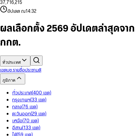
3
7
,
7
1
6
,
2
1
5
8
9
8
4
8
8
2
7
3
2
6
9
9
อัปเดต ณ
14:32
5
9
9
3
8
4
3
7
6
4
9
5
4
8
7
5
6
5
9
ผลเลือกตั้ง 2569 อัปเดตล่าสุดจาก
8
6
7
6
9
7
8
7
กกต.
8
9
8
9
9
ทั่วประเทศ
เขต
บช.รายชื่อ
ประชามติ
ภูมิภาค
ทั่วประเทศ
(
400
เขต
)
กรุงเทพฯ
(
33
เขต
)
กลาง
(
76
เขต
)
ตะวันออก
(
29
เขต
)
เหนือ
(
70
เขต
)
อีสาน
(
133
เขต
)
ใต้
(
59
เขต
)