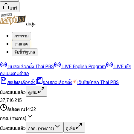
แชร์
ล่าสุด
ภาพรวม
รายเขต
จับขั้วรัฐบาล
0
0
ชมสดเลือกตั้ง Thai PBS
LIVE English Program
LIVE เช็ก
1
1
0
2
2
1
0
คะแนนตามคำขอ
3
3
2
1
สรุปผลเลือกตั้ง
รวมข่าวเลือกตั้ง
เว็บไซต์หลัก Thai PBS
0
4
4
3
2
1
5
5
4
0
3
นับคะแนนแล้ว
ดูเพิ่ม
2
6
6
0
5
1
0
4
0
0
3
7
,
7
1
6
,
2
1
5
1
1
0
4
8
8
2
7
3
2
6
2
2
1
0
อัปเดต ณ
14:32
5
9
9
3
8
4
3
7
3
3
2
1
6
4
9
5
4
8
กกต. (ทางการ)
0
4
4
3
2
7
5
6
5
9
1
5
5
4
0
3
8
6
7
6
นับคะแนนแล้ว
กกต. (ทางการ)
ดูเพิ่ม
2
6
6
0
5
1
0
4
9
7
8
7