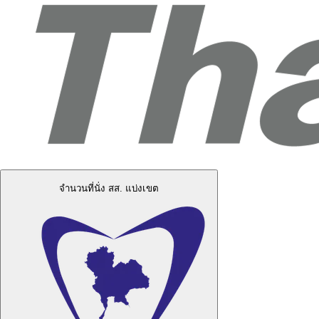
จำนวนที่นั่ง สส. แบ่งเขต