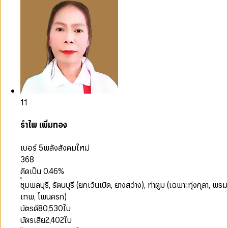
11
รำไพ เพิ่มทอง
เบอร์ 5
พลังสังคมใหม่
368
คิดเป็น
0.46
%
ชุมพลบุรี, รัตนบุรี (ยกเว้นเบิด, ยางสว่าง), ท่าตูม (เฉพาะทุ่งกุลา, พรม
เทพ, โพนครก)
บัตรดี
80,530
ใบ
บัตรเสีย
2,402
ใบ