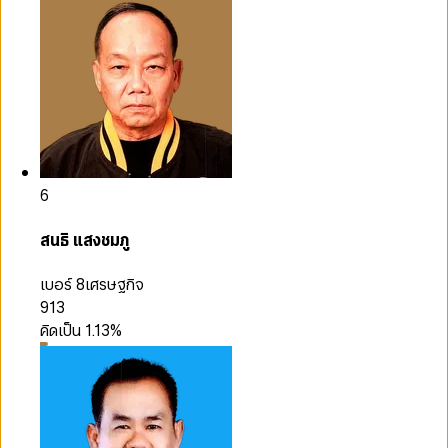
6
สนธิ แสงชมภู
เบอร์ 8
เศรษฐกิจ
913
คิดเป็น
1.13
%