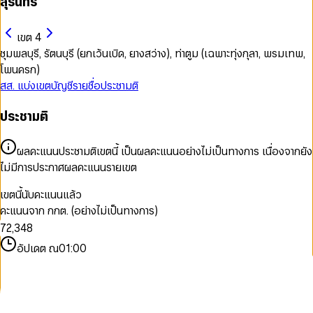
สุรินทร์
เขต 4
ชุมพลบุรี, รัตนบุรี (ยกเว้นเบิด, ยางสว่าง), ท่าตูม (เฉพาะทุ่งกุลา, พรมเทพ,
โพนครก)
สส. แบ่งเขต
บัญชีรายชื่อ
ประชามติ
ประชามติ
0
0
1
1
2
ผลคะแนนประชามติเขตนี้ เป็นผลคะแนนอย่างไม่เป็นทางการ เนื่องจากยัง
2
3
ไม่มีการประกาศผลคะแนนรายเขต
3
0
4
4
0
1
5
เขตนี้นับคะแนนแล้ว
5
0
1
2
6
คะแนนจาก กกต. (อย่างไม่เป็นทางการ)
6
1
2
3
7
7
2
,
3
4
8
8
3
4
5
9
อัปเดต ณ
01:00
9
4
5
6
5
6
7
6
7
8
7
8
9
8
9