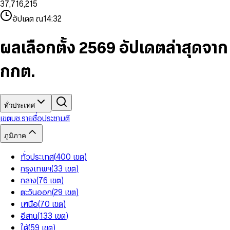
3
7
,
7
1
6
,
2
1
5
8
9
8
4
8
8
2
7
3
2
6
9
9
อัปเดต ณ
14:32
5
9
9
3
8
4
3
7
6
4
9
5
4
8
7
5
6
5
9
ผลเลือกตั้ง 2569 อัปเดตล่าสุดจาก
8
6
7
6
9
7
8
7
กกต.
8
9
8
9
9
ทั่วประเทศ
เขต
บช.รายชื่อ
ประชามติ
ภูมิภาค
ทั่วประเทศ
(
400
เขต
)
กรุงเทพฯ
(
33
เขต
)
กลาง
(
76
เขต
)
ตะวันออก
(
29
เขต
)
เหนือ
(
70
เขต
)
อีสาน
(
133
เขต
)
ใต้
(
59
เขต
)