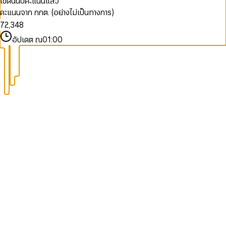
เขตนี้นับคะแนนแล้ว
5
0
1
2
6
คะแนนจาก กกต. (อย่างไม่เป็นทางการ)
6
1
2
3
7
7
2
,
3
4
8
8
3
4
5
9
อัปเดต ณ
01:00
9
4
5
6
5
6
7
6
7
8
7
8
9
8
9
9