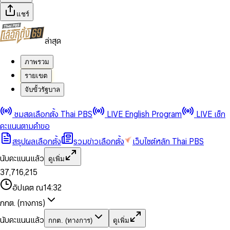
แชร์
ล่าสุด
ภาพรวม
รายเขต
จับขั้วรัฐบาล
0
0
ชมสดเลือกตั้ง Thai PBS
LIVE English Program
LIVE เช็ก
1
1
0
2
2
1
0
คะแนนตามคำขอ
3
3
2
1
สรุปผลเลือกตั้ง
รวมข่าวเลือกตั้ง
เว็บไซต์หลัก Thai PBS
0
4
4
3
2
1
5
5
4
0
3
นับคะแนนแล้ว
ดูเพิ่ม
2
6
6
0
5
1
0
4
0
0
3
7
,
7
1
6
,
2
1
5
1
1
0
4
8
8
2
7
3
2
6
2
2
1
0
อัปเดต ณ
14:32
5
9
9
3
8
4
3
7
3
3
2
1
6
4
9
5
4
8
กกต. (ทางการ)
0
4
4
3
2
7
5
6
5
9
1
5
5
4
0
3
8
6
7
6
นับคะแนนแล้ว
กกต. (ทางการ)
ดูเพิ่ม
2
6
6
0
5
1
0
4
9
7
8
7