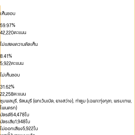
1
5
5
3
2
6
6
4
0
0
เห็นชอบ
0
3
7
7
5
1
1
1
4
8
8
6
2
0
0
0
2
2
%
5
9
.
9
7
3
1
1
1
3
3
6
8
คะแนน
4
2
,
2
2
0
4
0
0
4
7
9
5
3
3
3
1
5
1
1
5
8
6
4
4
4
2
ไม่แสดงความคิดเห็น
6
2
2
6
9
7
5
5
5
3
0
7
3
0
3
7
0
0
0
8
6
6
6
4
1
%
8
.
4
1
4
8
1
1
1
9
7
7
7
5
2
9
5
2
คะแนน
5
,
9
2
2
2
8
8
8
6
0
3
6
3
6
3
3
0
3
9
9
9
7
1
4
7
4
7
4
4
ไม่เห็นชอบ
1
4
0
8
2
5
8
5
8
5
5
2
0
5
1
9
0
0
0
3
6
9
6
9
6
6
%
3
1
.
6
2
1
1
1
4
7
7
7
7
4
2
7
3
คะแนน
2
2
,
2
5
8
8
8
8
5
3
8
4
3
3
3
6
9
9
ชุมพลบุรี, รัตนบุรี (ยกเว้นเบิด, ยางสว่าง), ท่าตูม (เฉพาะทุ่งกุลา, พรมเทพ,
9
9
6
4
9
5
4
4
4
7
0
โพนครก)
7
5
6
5
5
5
8
0
1
8
6
7
บัตรดี
64,478
ใบ
6
6
6
9
1
2
9
7
8
บัตรเสีย
1,948
ใบ
7
7
7
2
3
8
9
8
8
8
3
0
4
ไม่ออกเสียง
5,922
ใบ
9
9
9
9
4
0
1
5