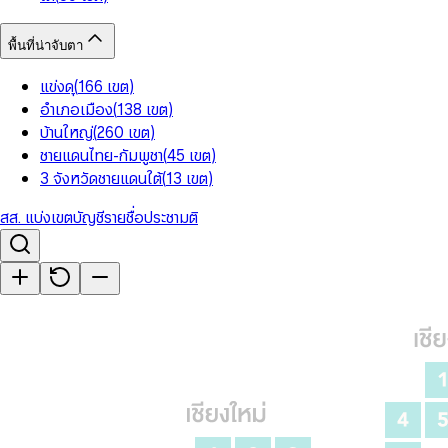
พื้นที่น่าจับตา
แข่งดุ
(
166
เขต
)
อำเภอเมือง
(
138
เขต
)
บ้านใหญ่
(
260
เขต
)
ชายแดนไทย-กัมพูชา
(
45
เขต
)
3 จังหวัดชายแดนใต้
(
13
เขต
)
สส. แบ่งเขต
บัญชีรายชื่อ
ประชามติ