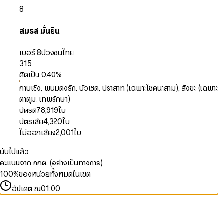
8
สมรส มั่นยืน
เบอร์ 8
ปวงชนไทย
315
คิดเป็น
0.40
%
กาบเชิง, พนมดงรัก, บัวเชด, ปราสาท (เฉพาะโชคนาสาม), สังขะ (เฉพาะ
ตาตุม, เทพรักษา)
บัตรดี
78,919
ใบ
บัตรเสีย
4,320
ใบ
ไม่ออกเสียง
2,001
ใบ
นับไปแล้ว
คะแนนจาก กกต. (อย่างเป็นทางการ)
100
%
ของหน่วยทั้งหมดในเขต
อัปเดต ณ
01:00