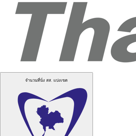
จำนวนที่นั่ง สส. แบ่งเขต