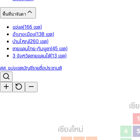
พื้นที่น่าจับตา
แข่งดุ
(
166
เขต
)
อำเภอเมือง
(
138
เขต
)
บ้านใหญ่
(
260
เขต
)
ชายแดนไทย-กัมพูชา
(
45
เขต
)
3 จังหวัดชายแดนใต้
(
13
เขต
)
สส. แบ่งเขต
บัญชีรายชื่อ
ประชามติ