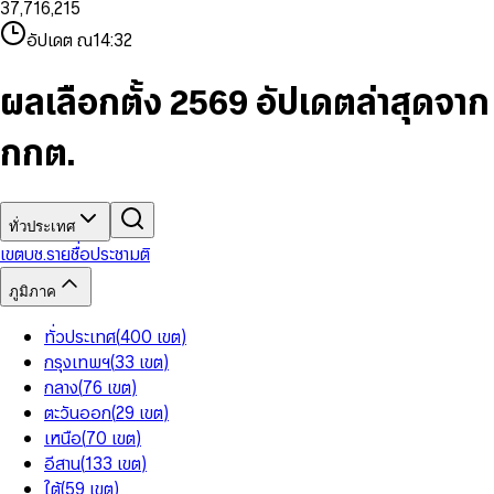
3
7
,
7
1
6
,
2
1
5
8
9
8
4
8
8
2
7
3
2
6
9
9
อัปเดต ณ
14:32
5
9
9
3
8
4
3
7
6
4
9
5
4
8
7
5
6
5
9
ผลเลือกตั้ง 2569 อัปเดตล่าสุดจาก
8
6
7
6
9
7
8
7
กกต.
8
9
8
9
9
ทั่วประเทศ
เขต
บช.รายชื่อ
ประชามติ
ภูมิภาค
ทั่วประเทศ
(
400
เขต
)
กรุงเทพฯ
(
33
เขต
)
กลาง
(
76
เขต
)
ตะวันออก
(
29
เขต
)
เหนือ
(
70
เขต
)
อีสาน
(
133
เขต
)
ใต้
(
59
เขต
)