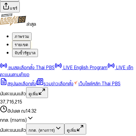
แชร์
ล่าสุด
ภาพรวม
รายเขต
จับขั้วรัฐบาล
0
0
ชมสดเลือกตั้ง Thai PBS
LIVE English Program
LIVE เช็ก
1
1
0
2
2
1
0
คะแนนตามคำขอ
3
3
2
1
สรุปผลเลือกตั้ง
รวมข่าวเลือกตั้ง
เว็บไซต์หลัก Thai PBS
0
4
4
3
2
1
5
5
4
0
3
นับคะแนนแล้ว
ดูเพิ่ม
2
6
6
0
5
1
0
4
0
0
3
7
,
7
1
6
,
2
1
5
1
1
0
4
8
8
2
7
3
2
6
2
2
1
0
อัปเดต ณ
14:32
5
9
9
3
8
4
3
7
3
3
2
1
6
4
9
5
4
8
กกต. (ทางการ)
0
4
4
3
2
7
5
6
5
9
1
5
5
4
0
3
8
6
7
6
นับคะแนนแล้ว
กกต. (ทางการ)
ดูเพิ่ม
2
6
6
0
5
1
0
4
9
7
8
7