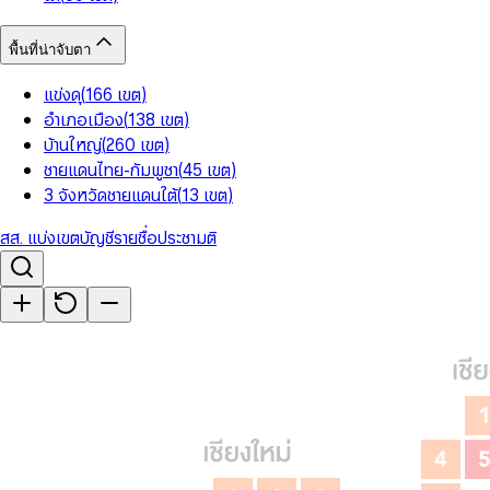
พื้นที่น่าจับตา
แข่งดุ
(
166
เขต
)
อำเภอเมือง
(
138
เขต
)
บ้านใหญ่
(
260
เขต
)
ชายแดนไทย-กัมพูชา
(
45
เขต
)
3 จังหวัดชายแดนใต้
(
13
เขต
)
สส. แบ่งเขต
บัญชีรายชื่อ
ประชามติ