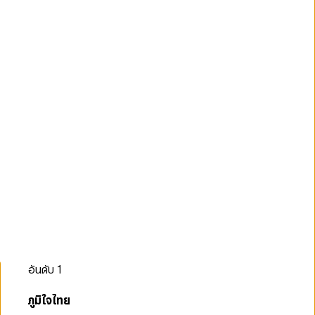
อันดับ
1
ภูมิใจไทย