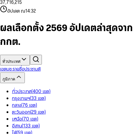
3
7
,
7
1
6
,
2
1
5
8
9
8
4
8
8
2
7
3
2
6
9
9
อัปเดต ณ
14:32
5
9
9
3
8
4
3
7
6
4
9
5
4
8
7
5
6
5
9
ผลเลือกตั้ง 2569 อัปเดตล่าสุดจาก
8
6
7
6
9
7
8
7
กกต.
8
9
8
9
9
ทั่วประเทศ
เขต
บช.รายชื่อ
ประชามติ
ภูมิภาค
ทั่วประเทศ
(
400
เขต
)
กรุงเทพฯ
(
33
เขต
)
กลาง
(
76
เขต
)
ตะวันออก
(
29
เขต
)
เหนือ
(
70
เขต
)
อีสาน
(
133
เขต
)
ใต้
(
59
เขต
)