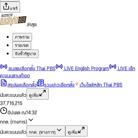
แชร์
ล่าสุด
ภาพรวม
รายเขต
จับขั้วรัฐบาล
0
0
ชมสดเลือกตั้ง Thai PBS
LIVE English Program
LIVE เช็ก
1
1
0
2
2
1
0
คะแนนตามคำขอ
3
3
2
1
สรุปผลเลือกตั้ง
รวมข่าวเลือกตั้ง
เว็บไซต์หลัก Thai PBS
0
4
4
3
2
1
5
5
4
0
3
นับคะแนนแล้ว
ดูเพิ่ม
2
6
6
0
5
1
0
4
0
0
3
7
,
7
1
6
,
2
1
5
1
1
0
4
8
8
2
7
3
2
6
2
2
1
0
อัปเดต ณ
14:32
5
9
9
3
8
4
3
7
3
3
2
1
6
4
9
5
4
8
กกต. (ทางการ)
0
4
4
3
2
7
5
6
5
9
1
5
5
4
0
3
8
6
7
6
นับคะแนนแล้ว
กกต. (ทางการ)
ดูเพิ่ม
2
6
6
0
5
1
0
4
9
7
8
7