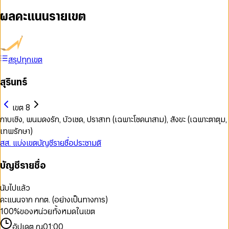
ผลคะแนนรายเขต
สรุปทุกเขต
สุรินทร์
เขต 8
กาบเชิง, พนมดงรัก, บัวเชด, ปราสาท (เฉพาะโชคนาสาม), สังขะ (เฉพาะตาตุม,
เทพรักษา)
สส. แบ่งเขต
บัญชีรายชื่อ
ประชามติ
บัญชีรายชื่อ
นับไปแล้ว
คะแนนจาก กกต. (อย่างเป็นทางการ)
100
%
ของหน่วยทั้งหมดในเขต
อัปเดต ณ
01:00