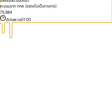
เขตนี้นับคะแนนแล้ว
9
9
5
3
7
6
2
คะแนนจาก กกต. (อย่างไม่เป็นทางการ)
6
4
8
7
3
7
5
,
9
8
4
8
6
9
5
อัปเดต ณ
01:00
9
7
6
8
7
9
8
9