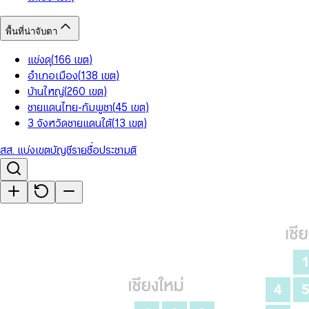
พื้นที่น่าจับตา
แข่งดุ
(
166
เขต
)
อำเภอเมือง
(
138
เขต
)
บ้านใหญ่
(
260
เขต
)
ชายแดนไทย-กัมพูชา
(
45
เขต
)
3 จังหวัดชายแดนใต้
(
13
เขต
)
สส. แบ่งเขต
บัญชีรายชื่อ
ประชามติ