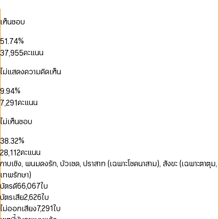
1
3
0
2
4
0
0
0
0
2
4
1
3
5
1
1
1
1
เห็นชอบ
0
3
5
2
0
4
6
2
2
2
2
1
4
0
6
3
1
5
7
3
3
3
3
0
2
%
5
1
.
7
4
2
6
8
4
4
4
4
1
3
6
2
8
5
คะแนน
3
7
,
9
5
5
5
5
0
2
4
7
3
9
6
4
8
6
6
6
6
1
3
5
8
4
7
0
5
9
7
7
ไม่แสดงความคิดเห็น
7
7
2
4
6
9
5
8
1
6
8
8
0
8
8
3
5
0
7
6
9
2
7
9
9
1
%
9
.
9
4
6
1
8
0
7
3
8
2
5
คะแนน
7
,
2
9
1
8
4
9
3
6
8
3
2
9
0
5
0
4
7
9
4
3
ไม่เห็นชอบ
1
6
1
0
5
8
5
4
2
7
2
1
0
6
0
9
6
5
%
3
8
.
3
2
1
7
0
0
1
7
6
4
9
4
3
คะแนน
2
8
,
1
1
2
8
7
5
5
4
3
9
2
2
3
0
กาบเชิง, พนมดงรัก, บัวเชด, ปราสาท (เฉพาะโชคนาสาม), สังขะ (เฉพาะตาตุม,
9
8
6
6
5
4
3
3
4
1
0
9
เทพรักษา)
7
7
6
5
4
4
5
0
2
1
8
8
7
บัตรดี
66,067
ใบ
6
5
5
6
1
3
2
9
9
8
บัตรเสีย
2,626
ใบ
7
6
6
7
2
0
4
3
9
8
7
7
8
3
1
5
4
0
ไม่ออกเสียง
7,291
ใบ
9
8
8
9
4
2
6
5
1