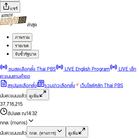
แชร์
ล่าสุด
ภาพรวม
รายเขต
จับขั้วรัฐบาล
0
0
ชมสดเลือกตั้ง Thai PBS
LIVE English Program
LIVE เช็ก
1
1
0
2
2
1
0
คะแนนตามคำขอ
3
3
2
1
สรุปผลเลือกตั้ง
รวมข่าวเลือกตั้ง
เว็บไซต์หลัก Thai PBS
0
4
4
3
2
1
5
5
4
0
3
นับคะแนนแล้ว
ดูเพิ่ม
2
6
6
0
5
1
0
4
0
0
3
7
,
7
1
6
,
2
1
5
1
1
0
4
8
8
2
7
3
2
6
2
2
1
0
อัปเดต ณ
14:32
5
9
9
3
8
4
3
7
3
3
2
1
6
4
9
5
4
8
กกต. (ทางการ)
0
4
4
3
2
7
5
6
5
9
1
5
5
4
0
3
8
6
7
6
นับคะแนนแล้ว
กกต. (ทางการ)
ดูเพิ่ม
2
6
6
0
5
1
0
4
9
7
8
7