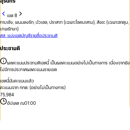
สุรินทร์
เขต 8
กาบเชิง, พนมดงรัก, บัวเชด, ปราสาท (เฉพาะโชคนาสาม), สังขะ (เฉพาะตาตุม,
เทพรักษา)
สส. แบ่งเขต
บัญชีรายชื่อ
ประชามติ
0
ประชามติ
1
0
0
2
1
1
3
2
ผลคะแนนประชามติเขตนี้ เป็นผลคะแนนอย่างไม่เป็นทางการ เนื่องจากยัง
2
0
4
3
ไม่มีการประกาศผลคะแนนรายเขต
3
1
5
4
0
4
2
6
5
1
เขตนี้นับคะแนนแล้ว
5
3
7
6
2
คะแนนจาก กกต. (อย่างไม่เป็นทางการ)
6
4
8
7
3
7
5
,
9
8
4
8
6
9
5
อัปเดต ณ
01:00
9
7
6
8
7
9
8
9