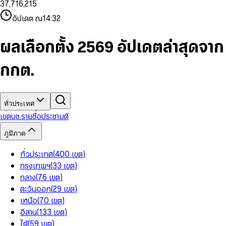
3
7
,
7
1
6
,
2
1
5
8
9
8
4
8
8
2
7
3
2
6
9
9
อัปเดต ณ
14:32
5
9
9
3
8
4
3
7
6
4
9
5
4
8
7
5
6
5
9
ผลเลือกตั้ง 2569 อัปเดตล่าสุดจาก
8
6
7
6
9
7
8
7
กกต.
8
9
8
9
9
ทั่วประเทศ
เขต
บช.รายชื่อ
ประชามติ
ภูมิภาค
ทั่วประเทศ
(
400
เขต
)
กรุงเทพฯ
(
33
เขต
)
กลาง
(
76
เขต
)
ตะวันออก
(
29
เขต
)
เหนือ
(
70
เขต
)
อีสาน
(
133
เขต
)
ใต้
(
59
เขต
)