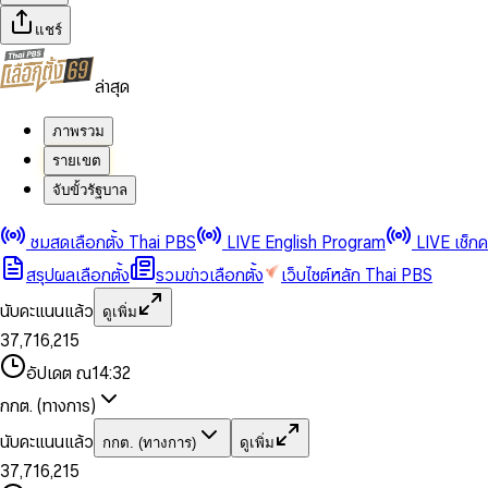
แชร์
ล่าสุด
ภาพรวม
รายเขต
จับขั้วรัฐบาล
0
0
1
1
0
2
2
1
0
ชมสดเลือกตั้ง Thai PBS
LIVE English Program
LIVE เช็ก
3
3
2
1
สรุปผลเลือกตั้ง
รวมข่าวเลือกตั้ง
เว็บไซต์หลัก Thai PBS
0
4
4
3
2
1
5
5
4
0
3
นับคะแนนแล้ว
ดูเพิ่ม
2
6
6
0
5
1
0
4
0
0
3
7
,
7
1
6
,
2
1
5
1
1
0
4
8
8
2
7
3
2
6
2
2
1
0
อัปเดต ณ
14:32
5
9
9
3
8
4
3
7
3
3
2
1
6
4
9
5
4
8
กกต. (ทางการ)
0
4
4
3
2
7
5
6
5
9
1
5
5
4
0
3
8
6
7
6
นับคะแนนแล้ว
กกต. (ทางการ)
ดูเพิ่ม
2
6
6
0
5
1
0
4
9
7
8
7
3
7
,
7
1
6
,
2
1
5
8
9
8