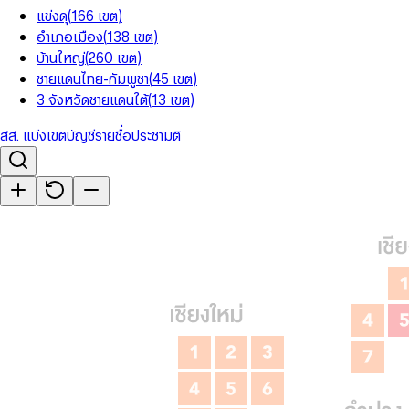
แข่งดุ
(
166
เขต
)
อำเภอเมือง
(
138
เขต
)
บ้านใหญ่
(
260
เขต
)
ชายแดนไทย-กัมพูชา
(
45
เขต
)
3 จังหวัดชายแดนใต้
(
13
เขต
)
สส. แบ่งเขต
บัญชีรายชื่อ
ประชามติ