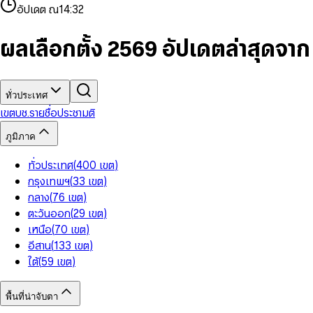
4
8
8
2
7
3
2
6
9
9
อัปเดต ณ
14:32
5
9
9
3
8
4
3
7
6
4
9
5
4
8
7
5
6
5
9
ผลเลือกตั้ง 2569 อัปเดตล่าสุดจา
8
6
7
6
9
7
8
7
8
9
8
9
9
ทั่วประเทศ
เขต
บช.รายชื่อ
ประชามติ
ภูมิภาค
ทั่วประเทศ
(
400
เขต
)
กรุงเทพฯ
(
33
เขต
)
กลาง
(
76
เขต
)
ตะวันออก
(
29
เขต
)
เหนือ
(
70
เขต
)
อีสาน
(
133
เขต
)
ใต้
(
59
เขต
)
พื้นที่น่าจับตา