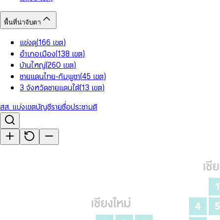
พื้นที่น่าจับตา
แข่งดุ
(
166
เขต
)
อำเภอเมือง
(
138
เขต
)
บ้านใหญ่
(
260
เขต
)
ชายแดนไทย-กัมพูชา
(
45
เขต
)
3 จังหวัดชายแดนใต้
(
13
เขต
)
สส. แบ่งเขต
บัญชีรายชื่อ
ประชามติ