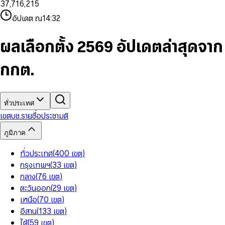
3
7
,
7
1
6
,
2
1
5
8
9
8
4
8
8
2
7
3
2
6
9
9
อัปเดต ณ
14:32
5
9
9
3
8
4
3
7
6
4
9
5
4
8
7
5
6
5
9
ผลเลือกตั้ง 2569 อัปเดตล่าสุดจาก
8
6
7
6
9
7
8
7
กกต.
8
9
8
9
9
ทั่วประเทศ
เขต
บช.รายชื่อ
ประชามติ
ภูมิภาค
ทั่วประเทศ
(
400
เขต
)
กรุงเทพฯ
(
33
เขต
)
กลาง
(
76
เขต
)
ตะวันออก
(
29
เขต
)
เหนือ
(
70
เขต
)
อีสาน
(
133
เขต
)
ใต้
(
59
เขต
)