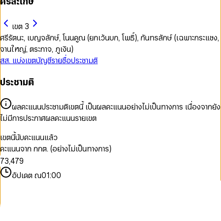
ศรีสะเกษ
เขต 3
ศรีรัตนะ, เบญจลักษ์, โนนคูณ (ยกเว้นบก, โพธิ์), กันทรลักษ์ (เฉพาะกระแชง,
จานใหญ่, ตระกาจ, ภูเงิน)
สส. แบ่งเขต
บัญชีรายชื่อ
ประชามติ
0
ประชามติ
1
0
0
2
1
1
3
ผลคะแนนประชามติเขตนี้ เป็นผลคะแนนอย่างไม่เป็นทางการ เนื่องจากยัง
2
2
4
ไม่มีการประกาศผลคะแนนรายเขต
3
0
3
5
4
0
1
4
6
เขตนี้นับคะแนนแล้ว
5
1
2
5
7
คะแนนจาก กกต. (อย่างไม่เป็นทางการ)
6
2
3
6
8
7
3
,
4
7
9
8
4
5
8
อัปเดต ณ
01:00
9
5
6
9
6
7
7
8
8
9
9