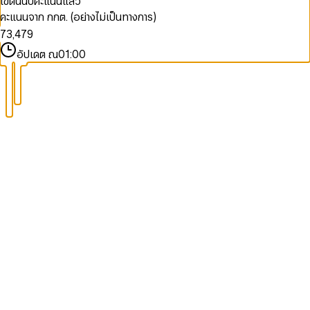
เขตนี้นับคะแนนแล้ว
8
5
1
2
5
7
คะแนนจาก กกต. (อย่างไม่เป็นทางการ)
9
6
2
3
6
8
7
3
,
4
7
9
8
4
5
8
อัปเดต ณ
01:00
9
5
6
9
6
7
7
8
8
9
9