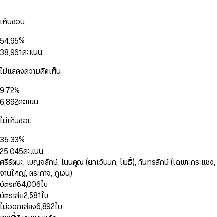
1
0
5
1
3
4
1
0
2
1
6
2
4
5
2
1
เห็นชอบ
0
3
2
7
3
0
5
6
3
2
0
0
1
4
3
8
4
1
6
7
4
3
1
1
2
%
5
4
.
9
5
2
7
8
5
0
4
2
0
2
3
6
5
6
คะแนน
3
8
,
9
6
1
5
3
1
3
4
7
6
7
4
9
7
2
6
4
2
4
5
8
7
8
5
8
3
ไม่แสดงความคิดเห็น
7
5
0
3
5
6
9
8
9
6
9
4
8
6
1
4
6
7
0
9
7
5
%
9
.
7
2
5
7
8
1
0
8
6
8
3
คะแนน
6
,
8
9
2
1
9
7
0
0
9
4
7
9
3
0
2
0
0
8
1
0
1
5
8
4
ไม่เห็นชอบ
1
3
1
1
9
2
1
2
6
9
5
2
4
2
2
0
3
2
3
7
6
%
3
5
.
3
3
1
4
3
4
8
7
4
6
4
4
คะแนน
2
5
,
0
4
5
9
8
5
7
5
5
3
6
1
5
6
0
ศรีรัตนะ, เบญจลักษ์, โนนคูณ (ยกเว้นบก, โพธิ์), กันทรลักษ์ (เฉพาะกระแชง,
9
6
8
6
6
4
7
2
6
7
1
จานใหญ่, ตระกาจ, ภูเงิน)
7
9
7
7
5
8
3
7
8
0
0
2
8
8
8
บัตรดี
64,006
ใบ
6
9
4
8
9
1
1
3
9
9
9
บัตรเสีย
2,581
ใบ
7
5
9
2
2
4
8
6
3
0
3
5
ไม่ออกเสียง
6,892
ใบ
9
7
4
0
1
4
6