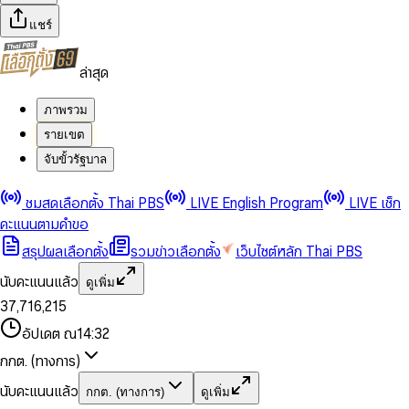
แชร์
ล่าสุด
ภาพรวม
รายเขต
จับขั้วรัฐบาล
0
0
ชมสดเลือกตั้ง Thai PBS
LIVE English Program
LIVE เช็ก
1
1
0
2
2
1
0
คะแนนตามคำขอ
3
3
2
1
สรุปผลเลือกตั้ง
รวมข่าวเลือกตั้ง
เว็บไซต์หลัก Thai PBS
0
4
4
3
2
1
5
5
4
0
3
นับคะแนนแล้ว
ดูเพิ่ม
2
6
6
0
5
1
0
4
0
0
3
7
,
7
1
6
,
2
1
5
1
1
0
4
8
8
2
7
3
2
6
2
2
1
0
อัปเดต ณ
14:32
5
9
9
3
8
4
3
7
3
3
2
1
6
4
9
5
4
8
กกต. (ทางการ)
0
4
4
3
2
7
5
6
5
9
1
5
5
4
0
3
8
6
7
6
นับคะแนนแล้ว
กกต. (ทางการ)
ดูเพิ่ม
2
6
6
0
5
1
0
4
9
7
8
7