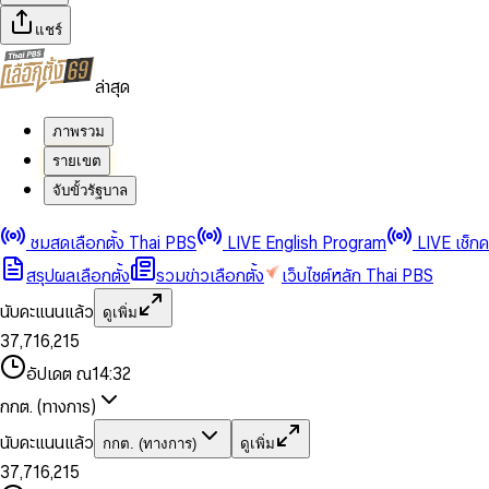
แชร์
ล่าสุด
ภาพรวม
รายเขต
จับขั้วรัฐบาล
0
0
1
1
0
2
2
1
0
ชมสดเลือกตั้ง Thai PBS
LIVE English Program
LIVE เช็ก
3
3
2
1
สรุปผลเลือกตั้ง
รวมข่าวเลือกตั้ง
เว็บไซต์หลัก Thai PBS
0
4
4
3
2
1
5
5
4
0
3
นับคะแนนแล้ว
ดูเพิ่ม
2
6
6
0
5
1
0
4
0
0
3
7
,
7
1
6
,
2
1
5
1
1
0
4
8
8
2
7
3
2
6
2
2
1
0
อัปเดต ณ
14:32
5
9
9
3
8
4
3
7
3
3
2
1
6
4
9
5
4
8
กกต. (ทางการ)
0
4
4
3
2
7
5
6
5
9
1
5
5
4
0
3
8
6
7
6
นับคะแนนแล้ว
กกต. (ทางการ)
ดูเพิ่ม
2
6
6
0
5
1
0
4
9
7
8
7
3
7
,
7
1
6
,
2
1
5
8
9
8