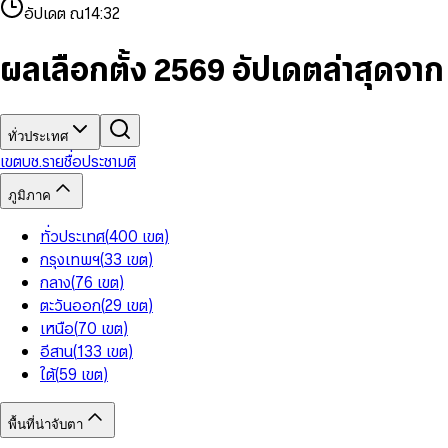
4
8
8
2
7
3
2
6
9
9
อัปเดต ณ
14:32
5
9
9
3
8
4
3
7
6
4
9
5
4
8
7
5
6
5
9
ผลเลือกตั้ง 2569 อัปเดตล่าสุดจา
8
6
7
6
9
7
8
7
8
9
8
9
9
ทั่วประเทศ
เขต
บช.รายชื่อ
ประชามติ
ภูมิภาค
ทั่วประเทศ
(
400
เขต
)
กรุงเทพฯ
(
33
เขต
)
กลาง
(
76
เขต
)
ตะวันออก
(
29
เขต
)
เหนือ
(
70
เขต
)
อีสาน
(
133
เขต
)
ใต้
(
59
เขต
)
พื้นที่น่าจับตา