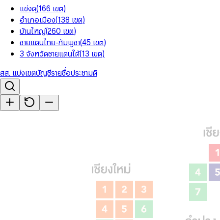
แข่งดุ
(
166
เขต
)
อำเภอเมือง
(
138
เขต
)
บ้านใหญ่
(
260
เขต
)
ชายแดนไทย-กัมพูชา
(
45
เขต
)
3 จังหวัดชายแดนใต้
(
13
เขต
)
สส. แบ่งเขต
บัญชีรายชื่อ
ประชามติ