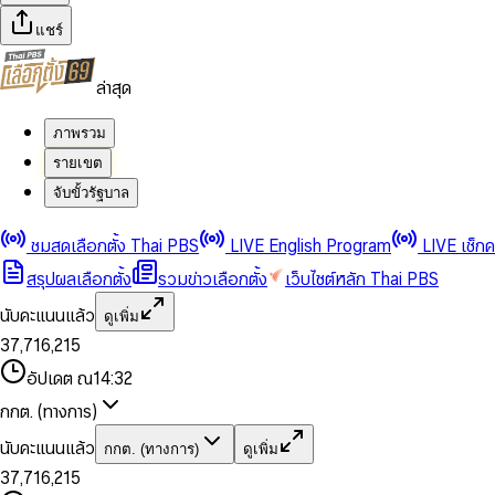
แชร์
ล่าสุด
ภาพรวม
รายเขต
จับขั้วรัฐบาล
0
0
1
1
0
2
2
1
0
ชมสดเลือกตั้ง Thai PBS
LIVE English Program
LIVE เช็ก
3
3
2
1
สรุปผลเลือกตั้ง
รวมข่าวเลือกตั้ง
เว็บไซต์หลัก Thai PBS
0
4
4
3
2
1
5
5
4
0
3
นับคะแนนแล้ว
ดูเพิ่ม
2
6
6
0
5
1
0
4
0
0
3
7
,
7
1
6
,
2
1
5
1
1
0
4
8
8
2
7
3
2
6
2
2
1
0
อัปเดต ณ
14:32
5
9
9
3
8
4
3
7
3
3
2
1
6
4
9
5
4
8
กกต. (ทางการ)
0
4
4
3
2
7
5
6
5
9
1
5
5
4
0
3
8
6
7
6
นับคะแนนแล้ว
กกต. (ทางการ)
ดูเพิ่ม
2
6
6
0
5
1
0
4
9
7
8
7
3
7
,
7
1
6
,
2
1
5
8
9
8