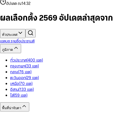
4
8
8
2
7
3
2
6
9
9
อัปเดต ณ
14:32
5
9
9
3
8
4
3
7
6
4
9
5
4
8
7
5
6
5
9
ผลเลือกตั้ง 2569 อัปเดตล่าสุดจา
8
6
7
6
9
7
8
7
8
9
8
9
9
ทั่วประเทศ
เขต
บช.รายชื่อ
ประชามติ
ภูมิภาค
ทั่วประเทศ
(
400
เขต
)
กรุงเทพฯ
(
33
เขต
)
กลาง
(
76
เขต
)
ตะวันออก
(
29
เขต
)
เหนือ
(
70
เขต
)
อีสาน
(
133
เขต
)
ใต้
(
59
เขต
)
พื้นที่น่าจับตา