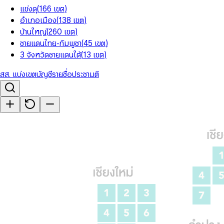
แข่งดุ
(
166
เขต
)
อำเภอเมือง
(
138
เขต
)
บ้านใหญ่
(
260
เขต
)
ชายแดนไทย-กัมพูชา
(
45
เขต
)
3 จังหวัดชายแดนใต้
(
13
เขต
)
สส. แบ่งเขต
บัญชีรายชื่อ
ประชามติ