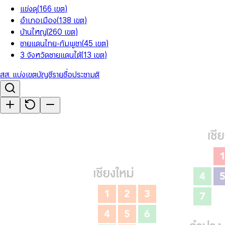
แข่งดุ
(
166
เขต
)
อำเภอเมือง
(
138
เขต
)
บ้านใหญ่
(
260
เขต
)
ชายแดนไทย-กัมพูชา
(
45
เขต
)
3 จังหวัดชายแดนใต้
(
13
เขต
)
สส. แบ่งเขต
บัญชีรายชื่อ
ประชามติ