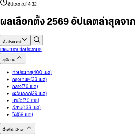
4
8
8
2
7
3
2
6
9
9
อัปเดต ณ
14:32
5
9
9
3
8
4
3
7
6
4
9
5
4
8
7
5
6
5
9
ผลเลือกตั้ง 2569 อัปเดตล่าสุดจา
8
6
7
6
9
7
8
7
8
9
8
9
9
ทั่วประเทศ
เขต
บช.รายชื่อ
ประชามติ
ภูมิภาค
ทั่วประเทศ
(
400
เขต
)
กรุงเทพฯ
(
33
เขต
)
กลาง
(
76
เขต
)
ตะวันออก
(
29
เขต
)
เหนือ
(
70
เขต
)
อีสาน
(
133
เขต
)
ใต้
(
59
เขต
)
พื้นที่น่าจับตา