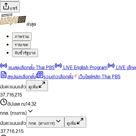
แชร์
ล่าสุด
ภาพรวม
รายเขต
จับขั้วรัฐบาล
0
0
1
1
0
2
2
1
0
ชมสดเลือกตั้ง Thai PBS
LIVE English Program
LIVE เช็ก
3
3
2
1
สรุปผลเลือกตั้ง
รวมข่าวเลือกตั้ง
เว็บไซต์หลัก Thai PBS
0
4
4
3
2
1
5
5
4
0
3
นับคะแนนแล้ว
ดูเพิ่ม
2
6
6
0
5
1
0
4
0
0
3
7
,
7
1
6
,
2
1
5
1
1
0
4
8
8
2
7
3
2
6
2
2
1
0
อัปเดต ณ
14:32
5
9
9
3
8
4
3
7
3
3
2
1
6
4
9
5
4
8
กกต. (ทางการ)
0
4
4
3
2
7
5
6
5
9
1
5
5
4
0
3
8
6
7
6
นับคะแนนแล้ว
กกต. (ทางการ)
ดูเพิ่ม
2
6
6
0
5
1
0
4
9
7
8
7
3
7
,
7
1
6
,
2
1
5
8
9
8