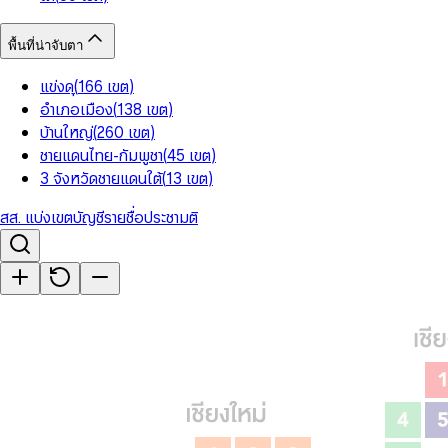
พื้นที่น่าจับตา
แข่งดุ
(
166
เขต
)
อำเภอเมือง
(
138
เขต
)
บ้านใหญ่
(
260
เขต
)
ชายแดนไทย-กัมพูชา
(
45
เขต
)
3 จังหวัดชายแดนใต้
(
13
เขต
)
สส. แบ่งเขต
บัญชีรายชื่อ
ประชามติ