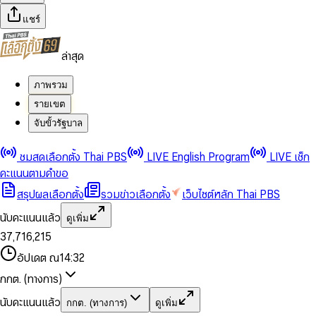
แชร์
ล่าสุด
ภาพรวม
รายเขต
จับขั้วรัฐบาล
0
0
ชมสดเลือกตั้ง Thai PBS
LIVE English Program
LIVE เช็ก
1
1
0
2
2
1
0
คะแนนตามคำขอ
3
3
2
1
สรุปผลเลือกตั้ง
รวมข่าวเลือกตั้ง
เว็บไซต์หลัก Thai PBS
0
4
4
3
2
1
5
5
4
0
3
นับคะแนนแล้ว
ดูเพิ่ม
2
6
6
0
5
1
0
4
0
0
3
7
,
7
1
6
,
2
1
5
1
1
0
4
8
8
2
7
3
2
6
2
2
1
0
อัปเดต ณ
14:32
5
9
9
3
8
4
3
7
3
3
2
1
6
4
9
5
4
8
กกต. (ทางการ)
0
4
4
3
2
7
5
6
5
9
1
5
5
4
0
3
8
6
7
6
นับคะแนนแล้ว
กกต. (ทางการ)
ดูเพิ่ม
2
6
6
0
5
1
0
4
9
7
8
7