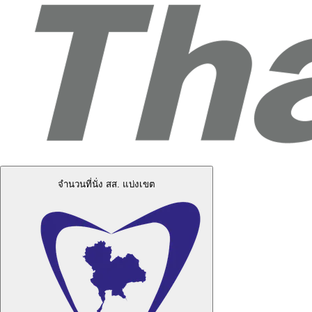
จำนวนที่นั่ง สส. แบ่งเขต