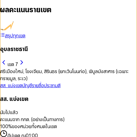
ผลคะแนนรายเขต
สรุปทุกเขต
อุบลราชธานี
เขต 7
ศรีเมืองใหม่, โขงเจียม, สิรินธร (ยกเว้นโนนก่อ), พิบูลมังสาหาร (เฉพาะ
ทรายมูล, ระเว)
สส. แบ่งเขต
บัญชีรายชื่อ
ประชามติ
สส. แบ่งเขต
นับไปแล้ว
คะแนนจาก กกต. (อย่างเป็นทางการ)
100
%
ของหน่วยทั้งหมดในเขต
อัปเดต ณ
01:00