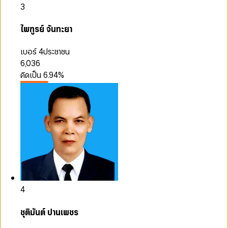
3
ไพฑูรย์ จันทะยา
เบอร์ 4
ประชาชน
6,036
คิดเป็น
6.94
%
4
ชุติมันต์ ปานเพชร