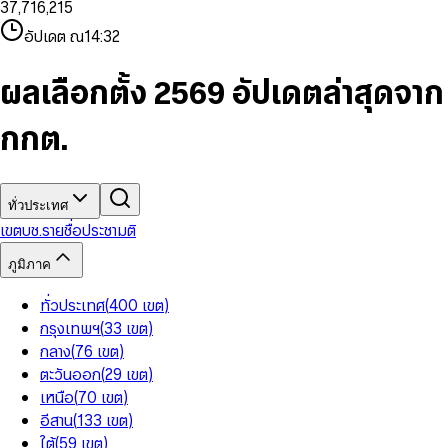
3
7
,
7
1
6
,
2
1
5
8
9
8
4
8
8
2
7
3
2
6
9
9
อัปเดต ณ
14:32
5
9
9
3
8
4
3
7
6
4
9
5
4
8
7
5
6
5
9
ผลเลือกตั้ง 2569 อัปเดตล่าสุดจาก
8
6
7
6
9
7
8
7
กกต.
8
9
8
9
9
ทั่วประเทศ
เขต
บช.รายชื่อ
ประชามติ
ภูมิภาค
ทั่วประเทศ
(
400
เขต
)
กรุงเทพฯ
(
33
เขต
)
กลาง
(
76
เขต
)
ตะวันออก
(
29
เขต
)
เหนือ
(
70
เขต
)
อีสาน
(
133
เขต
)
ใต้
(
59
เขต
)