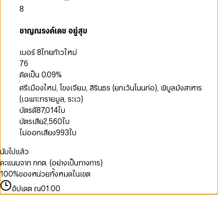
8
ชาญณรงค์เดช อยู่สุข
เบอร์ 8
ไทยก้าวใหม่
76
คิดเป็น
0.09
%
ศรีเมืองใหม่, โขงเจียม, สิรินธร (ยกเว้นโนนก่อ), พิบูลมังสาหาร
(เฉพาะทรายมูล, ระเว)
บัตรดี
87,014
ใบ
บัตรเสีย
2,560
ใบ
ไม่ออกเสียง
993
ใบ
นับไปแล้ว
คะแนนจาก กกต. (อย่างเป็นทางการ)
100
%
ของหน่วยทั้งหมดในเขต
อัปเดต ณ
01:00