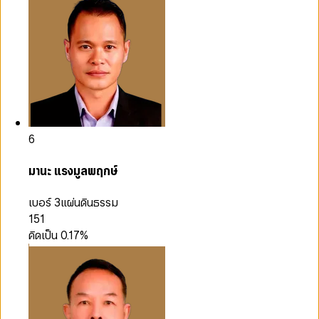
6
มานะ แรงมูลพฤกษ์
เบอร์ 3
แผ่นดินธรรม
151
คิดเป็น
0.17
%