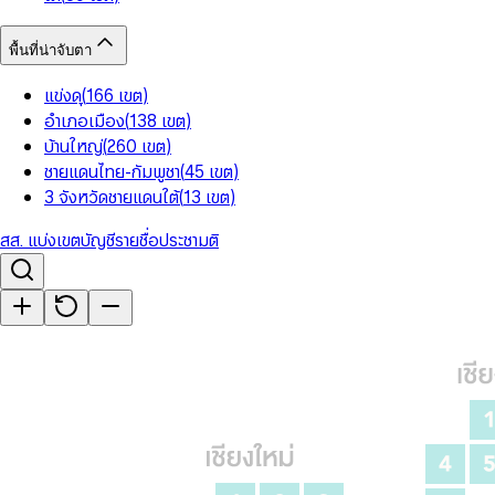
พื้นที่น่าจับตา
แข่งดุ
(
166
เขต
)
อำเภอเมือง
(
138
เขต
)
บ้านใหญ่
(
260
เขต
)
ชายแดนไทย-กัมพูชา
(
45
เขต
)
3 จังหวัดชายแดนใต้
(
13
เขต
)
สส. แบ่งเขต
บัญชีรายชื่อ
ประชามติ