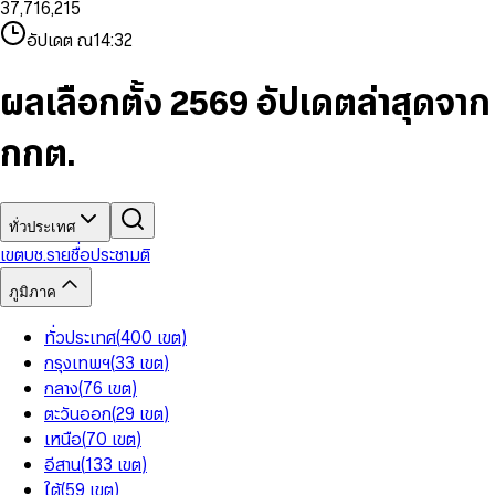
3
7
,
7
1
6
,
2
1
5
8
9
8
4
8
8
2
7
3
2
6
9
9
อัปเดต ณ
14:32
5
9
9
3
8
4
3
7
6
4
9
5
4
8
7
5
6
5
9
ผลเลือกตั้ง 2569 อัปเดตล่าสุดจาก
8
6
7
6
9
7
8
7
กกต.
8
9
8
9
9
ทั่วประเทศ
เขต
บช.รายชื่อ
ประชามติ
ภูมิภาค
ทั่วประเทศ
(
400
เขต
)
กรุงเทพฯ
(
33
เขต
)
กลาง
(
76
เขต
)
ตะวันออก
(
29
เขต
)
เหนือ
(
70
เขต
)
อีสาน
(
133
เขต
)
ใต้
(
59
เขต
)