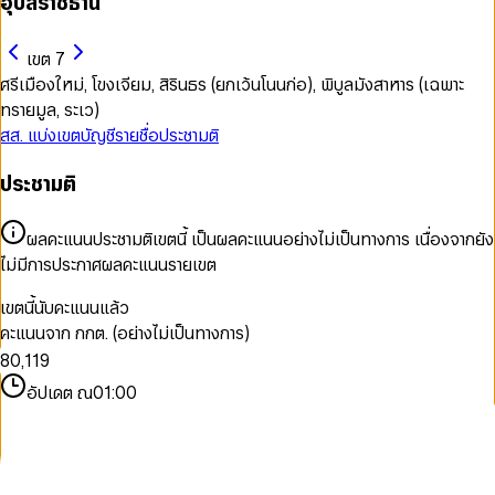
อุบลราชธานี
เขต 7
ศรีเมืองใหม่, โขงเจียม, สิรินธร (ยกเว้นโนนก่อ), พิบูลมังสาหาร (เฉพาะ
ทรายมูล, ระเว)
สส. แบ่งเขต
บัญชีรายชื่อ
ประชามติ
0
ประชามติ
0
1
1
2
2
3
ผลคะแนนประชามติเขตนี้ เป็นผลคะแนนอย่างไม่เป็นทางการ เนื่องจากยัง
3
4
ไม่มีการประกาศผลคะแนนรายเขต
4
5
5
6
เขตนี้นับคะแนนแล้ว
6
7
คะแนนจาก กกต. (อย่างไม่เป็นทางการ)
7
0
0
8
8
0
,
1
1
9
9
1
2
2
อัปเดต ณ
01:00
2
3
3
3
4
4
4
5
5
5
6
6
6
7
7