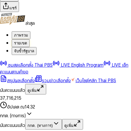
แชร์
ล่าสุด
ภาพรวม
รายเขต
จับขั้วรัฐบาล
0
0
ชมสดเลือกตั้ง Thai PBS
LIVE English Program
LIVE เช็ก
1
1
0
2
2
1
0
คะแนนตามคำขอ
3
3
2
1
สรุปผลเลือกตั้ง
รวมข่าวเลือกตั้ง
เว็บไซต์หลัก Thai PBS
0
4
4
3
2
1
5
5
4
0
3
นับคะแนนแล้ว
ดูเพิ่ม
2
6
6
0
5
1
0
4
0
0
3
7
,
7
1
6
,
2
1
5
1
1
0
4
8
8
2
7
3
2
6
2
2
1
0
อัปเดต ณ
14:32
5
9
9
3
8
4
3
7
3
3
2
1
6
4
9
5
4
8
กกต. (ทางการ)
0
4
4
3
2
7
5
6
5
9
1
5
5
4
0
3
8
6
7
6
นับคะแนนแล้ว
กกต. (ทางการ)
ดูเพิ่ม
2
6
6
0
5
1
0
4
9
7
8
7