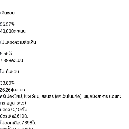
1
2
1
3
3
3
0
2
3
2
4
0
4
4
1
เห็นชอบ
0
3
4
3
5
1
0
5
0
5
2
1
0
4
5
4
6
2
1
6
1
6
3
0
2
1
%
5
6
.
5
7
3
2
7
2
7
4
0
0
1
3
2
6
7
6
8
คะแนน
4
3
,
8
3
8
5
1
1
2
4
3
7
8
7
9
0
5
4
9
4
9
6
2
2
3
5
4
8
9
8
0
1
6
5
5
ไม่แสดงความคิดเห็น
7
3
3
4
0
6
5
9
9
1
2
7
6
6
8
4
4
5
1
7
6
2
3
8
7
7
%
9
.
5
5
6
2
8
7
3
4
9
8
8
0
0
6
6
คะแนน
7
,
3
9
8
4
5
9
9
1
1
7
7
8
4
9
0
0
5
6
2
2
0
8
8
9
5
ไม่เห็นชอบ
1
1
6
7
3
3
1
9
9
6
2
2
7
8
0
4
0
4
2
7
%
3
3
.
8
9
1
5
1
5
3
8
4
4
9
คะแนน
2
6
,
2
6
4
9
5
5
3
7
3
7
5
0
ศรีเมืองใหม่, โขงเจียม, สิรินธร (ยกเว้นโนนก่อ), พิบูลมังสาหาร (เฉพาะ
6
6
4
8
4
8
6
0
1
ทรายมูล, ระเว)
7
7
5
9
5
9
7
1
2
8
8
บัตรดี
70,102
ใบ
6
6
8
2
3
9
9
บัตรเสีย
2,619
ใบ
7
7
9
3
4
8
8
4
5
ไม่ออกเสียง
7,398
ใบ
9
9
5
6