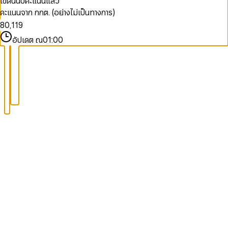
เขตนี้นับคะแนนแล้ว
6
7
คะแนนจาก กกต. (อย่างไม่เป็นทางการ)
7
0
0
8
8
0
,
1
1
9
9
1
2
2
อัปเดต ณ
01:00
2
3
3
3
4
4
4
5
5
5
6
6
6
7
7
7
8
8
8
9
9
9