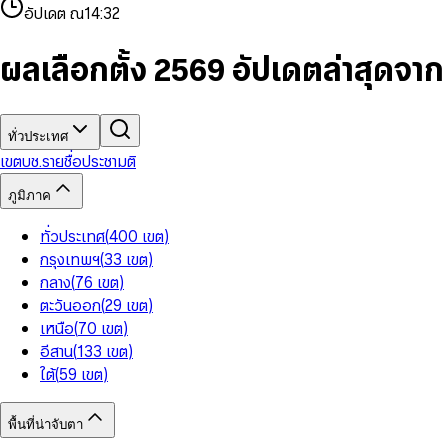
4
8
8
2
7
3
2
6
9
9
อัปเดต ณ
14:32
5
9
9
3
8
4
3
7
6
4
9
5
4
8
7
5
6
5
9
ผลเลือกตั้ง 2569 อัปเดตล่าสุดจา
8
6
7
6
9
7
8
7
8
9
8
9
9
ทั่วประเทศ
เขต
บช.รายชื่อ
ประชามติ
ภูมิภาค
ทั่วประเทศ
(
400
เขต
)
กรุงเทพฯ
(
33
เขต
)
กลาง
(
76
เขต
)
ตะวันออก
(
29
เขต
)
เหนือ
(
70
เขต
)
อีสาน
(
133
เขต
)
ใต้
(
59
เขต
)
พื้นที่น่าจับตา