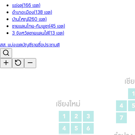
แข่งดุ
(
166
เขต
)
อำเภอเมือง
(
138
เขต
)
บ้านใหญ่
(
260
เขต
)
ชายแดนไทย-กัมพูชา
(
45
เขต
)
3 จังหวัดชายแดนใต้
(
13
เขต
)
สส. แบ่งเขต
บัญชีรายชื่อ
ประชามติ