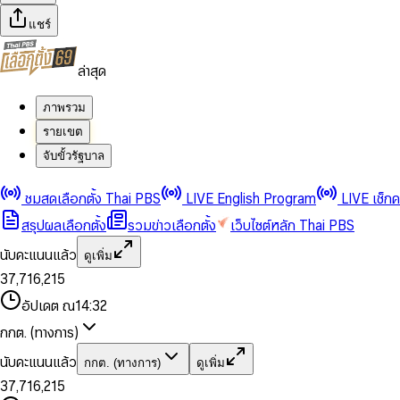
แชร์
ล่าสุด
ภาพรวม
รายเขต
จับขั้วรัฐบาล
0
0
1
1
0
2
2
1
0
ชมสดเลือกตั้ง Thai PBS
LIVE English Program
LIVE เช็ก
3
3
2
1
สรุปผลเลือกตั้ง
รวมข่าวเลือกตั้ง
เว็บไซต์หลัก Thai PBS
0
4
4
3
2
1
5
5
4
0
3
นับคะแนนแล้ว
ดูเพิ่ม
2
6
6
0
5
1
0
4
0
0
3
7
,
7
1
6
,
2
1
5
1
1
0
4
8
8
2
7
3
2
6
2
2
1
0
อัปเดต ณ
14:32
5
9
9
3
8
4
3
7
3
3
2
1
6
4
9
5
4
8
กกต. (ทางการ)
0
4
4
3
2
7
5
6
5
9
1
5
5
4
0
3
8
6
7
6
นับคะแนนแล้ว
กกต. (ทางการ)
ดูเพิ่ม
2
6
6
0
5
1
0
4
9
7
8
7
3
7
,
7
1
6
,
2
1
5
8
9
8