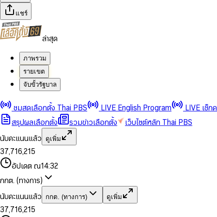
แชร์
ล่าสุด
ภาพรวม
รายเขต
จับขั้วรัฐบาล
0
0
1
1
0
2
2
1
0
ชมสดเลือกตั้ง Thai PBS
LIVE English Program
LIVE เช็ก
3
3
2
1
สรุปผลเลือกตั้ง
รวมข่าวเลือกตั้ง
เว็บไซต์หลัก Thai PBS
0
4
4
3
2
1
5
5
4
0
3
นับคะแนนแล้ว
ดูเพิ่ม
2
6
6
0
5
1
0
4
0
0
3
7
,
7
1
6
,
2
1
5
1
1
0
4
8
8
2
7
3
2
6
2
2
1
0
อัปเดต ณ
14:32
5
9
9
3
8
4
3
7
3
3
2
1
6
4
9
5
4
8
กกต. (ทางการ)
0
4
4
3
2
7
5
6
5
9
1
5
5
4
0
3
8
6
7
6
นับคะแนนแล้ว
กกต. (ทางการ)
ดูเพิ่ม
2
6
6
0
5
1
0
4
9
7
8
7
3
7
,
7
1
6
,
2
1
5
8
9
8