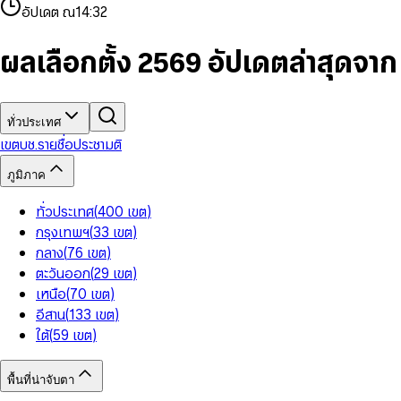
4
8
8
2
7
3
2
6
9
9
อัปเดต ณ
14:32
5
9
9
3
8
4
3
7
6
4
9
5
4
8
7
5
6
5
9
ผลเลือกตั้ง 2569 อัปเดตล่าสุดจา
8
6
7
6
9
7
8
7
8
9
8
9
9
ทั่วประเทศ
เขต
บช.รายชื่อ
ประชามติ
ภูมิภาค
ทั่วประเทศ
(
400
เขต
)
กรุงเทพฯ
(
33
เขต
)
กลาง
(
76
เขต
)
ตะวันออก
(
29
เขต
)
เหนือ
(
70
เขต
)
อีสาน
(
133
เขต
)
ใต้
(
59
เขต
)
พื้นที่น่าจับตา