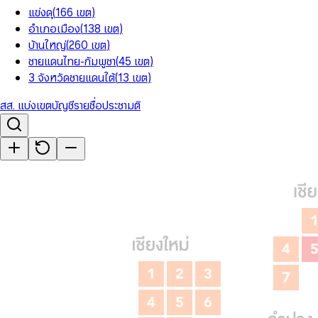
แข่งดุ
(
166
เขต
)
อำเภอเมือง
(
138
เขต
)
บ้านใหญ่
(
260
เขต
)
ชายแดนไทย-กัมพูชา
(
45
เขต
)
3 จังหวัดชายแดนใต้
(
13
เขต
)
สส. แบ่งเขต
บัญชีรายชื่อ
ประชามติ