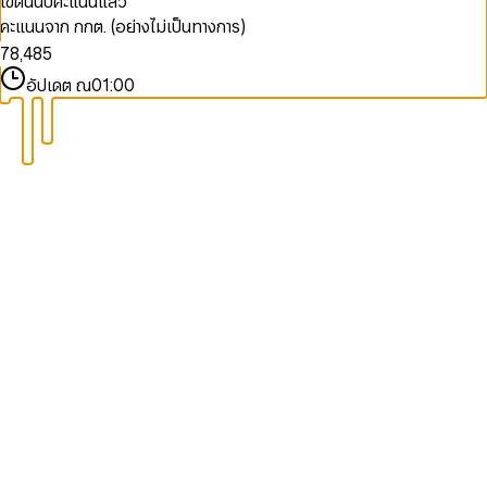
เขตนี้นับคะแนนแล้ว
8
5
6
2
6
3
คะแนนจาก กกต. (อย่างไม่เป็นทางการ)
9
6
7
3
7
4
7
8
,
4
8
5
8
9
5
9
6
อัปเดต ณ
01:00
9
6
7
7
8
8
9
9