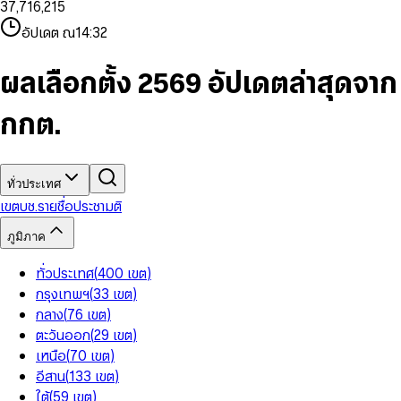
3
7
,
7
1
6
,
2
1
5
8
9
8
4
8
8
2
7
3
2
6
9
9
อัปเดต ณ
14:32
5
9
9
3
8
4
3
7
6
4
9
5
4
8
7
5
6
5
9
ผลเลือกตั้ง 2569 อัปเดตล่าสุดจาก
8
6
7
6
9
7
8
7
กกต.
8
9
8
9
9
ทั่วประเทศ
เขต
บช.รายชื่อ
ประชามติ
ภูมิภาค
ทั่วประเทศ
(
400
เขต
)
กรุงเทพฯ
(
33
เขต
)
กลาง
(
76
เขต
)
ตะวันออก
(
29
เขต
)
เหนือ
(
70
เขต
)
อีสาน
(
133
เขต
)
ใต้
(
59
เขต
)