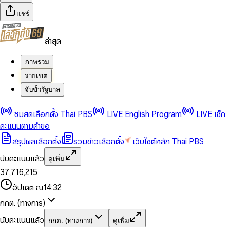
แชร์
ล่าสุด
ภาพรวม
รายเขต
จับขั้วรัฐบาล
0
0
ชมสดเลือกตั้ง Thai PBS
LIVE English Program
LIVE เช็ก
1
1
0
2
2
1
0
คะแนนตามคำขอ
3
3
2
1
สรุปผลเลือกตั้ง
รวมข่าวเลือกตั้ง
เว็บไซต์หลัก Thai PBS
0
4
4
3
2
1
5
5
4
0
3
นับคะแนนแล้ว
ดูเพิ่ม
2
6
6
0
5
1
0
4
0
0
3
7
,
7
1
6
,
2
1
5
1
1
0
4
8
8
2
7
3
2
6
2
2
1
0
อัปเดต ณ
14:32
5
9
9
3
8
4
3
7
3
3
2
1
6
4
9
5
4
8
กกต. (ทางการ)
0
4
4
3
2
7
5
6
5
9
1
5
5
4
0
3
8
6
7
6
นับคะแนนแล้ว
กกต. (ทางการ)
ดูเพิ่ม
2
6
6
0
5
1
0
4
9
7
8
7