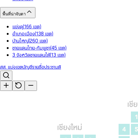
พื้นที่น่าจับตา
แข่งดุ
(
166
เขต
)
อำเภอเมือง
(
138
เขต
)
บ้านใหญ่
(
260
เขต
)
ชายแดนไทย-กัมพูชา
(
45
เขต
)
3 จังหวัดชายแดนใต้
(
13
เขต
)
สส. แบ่งเขต
บัญชีรายชื่อ
ประชามติ