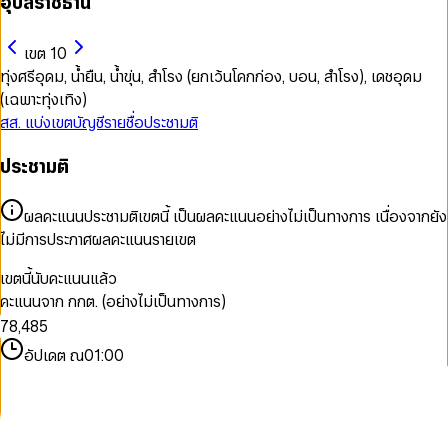
อุบลราชธานี
เขต 10
ทุ่งศรีอุดม, น้ำยืน, น้ำขุ่น, สำโรง (ยกเว้นโคกก่อง, บอน, สำโรง), เดชอุดม
(เฉพาะทุ่งเทิง)
สส. แบ่งเขต
บัญชีรายชื่อ
ประชามติ
ประชามติ
0
0
0
1
1
1
2
2
ผลคะแนนประชามติเขตนี้ เป็นผลคะแนนอย่างไม่เป็นทางการ เนื่องจากยัง
2
3
3
0
ไม่มีการประกาศผลคะแนนรายเขต
3
4
0
4
1
4
5
1
5
2
เขตนี้นับคะแนนแล้ว
5
6
2
6
3
คะแนนจาก กกต. (อย่างไม่เป็นทางการ)
6
7
3
7
4
7
8
,
4
8
5
8
9
5
9
6
อัปเดต ณ
01:00
9
6
7
7
8
8
9
9