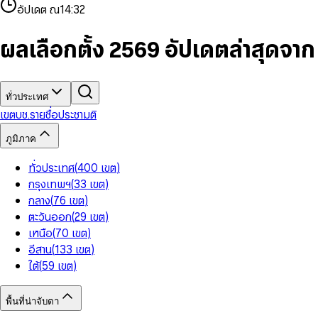
4
8
8
2
7
3
2
6
9
9
อัปเดต ณ
14:32
5
9
9
3
8
4
3
7
6
4
9
5
4
8
7
5
6
5
9
ผลเลือกตั้ง 2569 อัปเดตล่าสุดจา
8
6
7
6
9
7
8
7
8
9
8
9
9
ทั่วประเทศ
เขต
บช.รายชื่อ
ประชามติ
ภูมิภาค
ทั่วประเทศ
(
400
เขต
)
กรุงเทพฯ
(
33
เขต
)
กลาง
(
76
เขต
)
ตะวันออก
(
29
เขต
)
เหนือ
(
70
เขต
)
อีสาน
(
133
เขต
)
ใต้
(
59
เขต
)
พื้นที่น่าจับตา