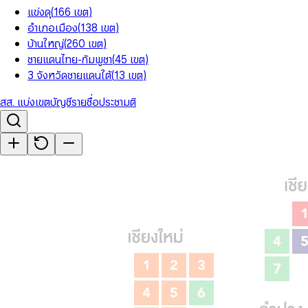
แข่งดุ
(
166
เขต
)
อำเภอเมือง
(
138
เขต
)
บ้านใหญ่
(
260
เขต
)
ชายแดนไทย-กัมพูชา
(
45
เขต
)
3 จังหวัดชายแดนใต้
(
13
เขต
)
สส. แบ่งเขต
บัญชีรายชื่อ
ประชามติ