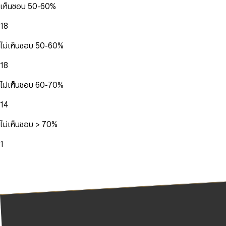
เห็นชอบ 50-60%
18
ไม่เห็นชอบ 50-60%
18
ไม่เห็นชอบ 60-70%
14
ไม่เห็นชอบ > 70%
1