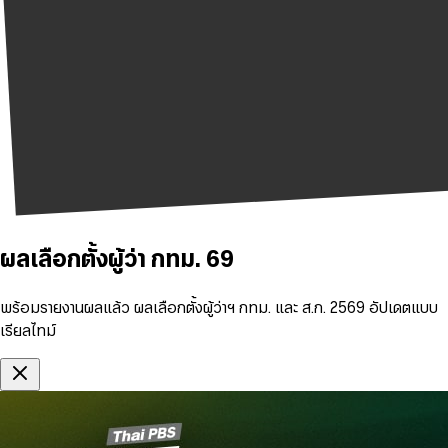
ผลเลือกตั้งผู้ว่า กทม. 69
พร้อมรายงานผลแล้ว ผลเลือกตั้งผู้ว่าฯ กทม. และ ส.ก. 2569 อัปเดตแบบ
เรียลไทม์