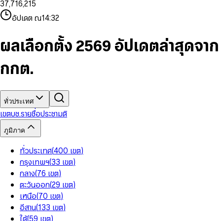
3
7
,
7
1
6
,
2
1
5
8
9
8
4
8
8
2
7
3
2
6
9
9
อัปเดต ณ
14:32
5
9
9
3
8
4
3
7
6
4
9
5
4
8
7
5
6
5
9
ผลเลือกตั้ง 2569 อัปเดตล่าสุดจาก
8
6
7
6
9
7
8
7
กกต.
8
9
8
9
9
ทั่วประเทศ
เขต
บช.รายชื่อ
ประชามติ
ภูมิภาค
ทั่วประเทศ
(
400
เขต
)
กรุงเทพฯ
(
33
เขต
)
กลาง
(
76
เขต
)
ตะวันออก
(
29
เขต
)
เหนือ
(
70
เขต
)
อีสาน
(
133
เขต
)
ใต้
(
59
เขต
)