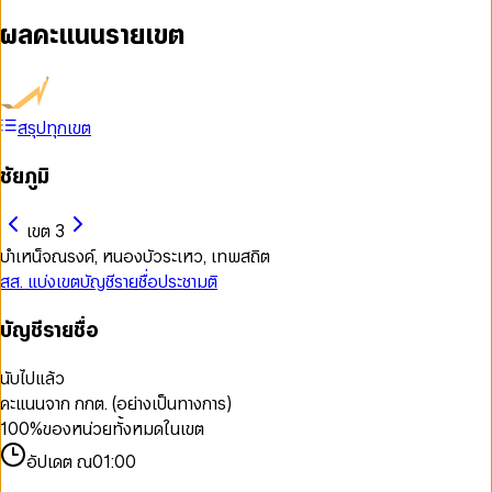
ผลคะแนนรายเขต
สรุปทุกเขต
ชัยภูมิ
เขต 3
บำเหน็จณรงค์, หนองบัวระเหว, เทพสถิต
สส. แบ่งเขต
บัญชีรายชื่อ
ประชามติ
บัญชีรายชื่อ
นับไปแล้ว
คะแนนจาก กกต. (อย่างเป็นทางการ)
100
%
ของหน่วยทั้งหมดในเขต
อัปเดต ณ
01:00