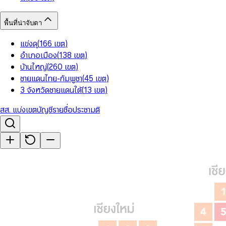
พื้นที่น่าจับตา
แข่งดุ
(
166
เขต
)
อำเภอเมือง
(
138
เขต
)
บ้านใหญ่
(
260
เขต
)
ชายแดนไทย-กัมพูชา
(
45
เขต
)
3 จังหวัดชายแดนใต้
(
13
เขต
)
สส. แบ่งเขต
บัญชีรายชื่อ
ประชามติ