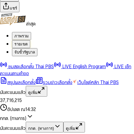
แชร์
ล่าสุด
ภาพรวม
รายเขต
จับขั้วรัฐบาล
0
0
ชมสดเลือกตั้ง Thai PBS
LIVE English Program
LIVE เช็ก
1
1
0
2
2
1
0
คะแนนตามคำขอ
3
3
2
1
สรุปผลเลือกตั้ง
รวมข่าวเลือกตั้ง
เว็บไซต์หลัก Thai PBS
0
4
4
3
2
1
5
5
4
0
3
นับคะแนนแล้ว
ดูเพิ่ม
2
6
6
0
5
1
0
4
0
0
3
7
,
7
1
6
,
2
1
5
1
1
0
4
8
8
2
7
3
2
6
2
2
1
0
อัปเดต ณ
14:32
5
9
9
3
8
4
3
7
3
3
2
1
6
4
9
5
4
8
กกต. (ทางการ)
0
4
4
3
2
7
5
6
5
9
1
5
5
4
0
3
8
6
7
6
นับคะแนนแล้ว
กกต. (ทางการ)
ดูเพิ่ม
2
6
6
0
5
1
0
4
9
7
8
7